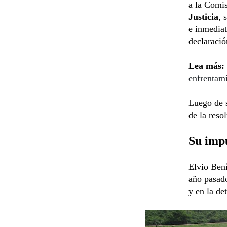
a la Comi
Justicia
, 
e inmediat
declaració
Lea más:
enfrentam
Luego de s
de la reso
Su imp
Elvio Bení
año pasado
y en la de