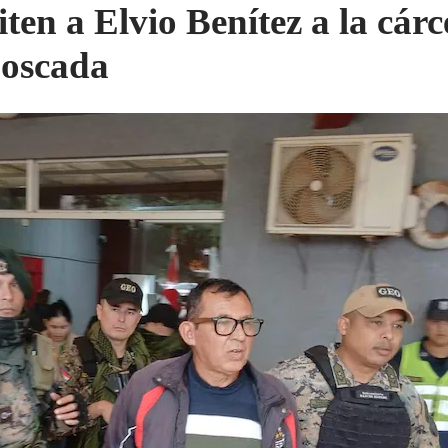
ten a Elvio Benítez a la cárc
oscada