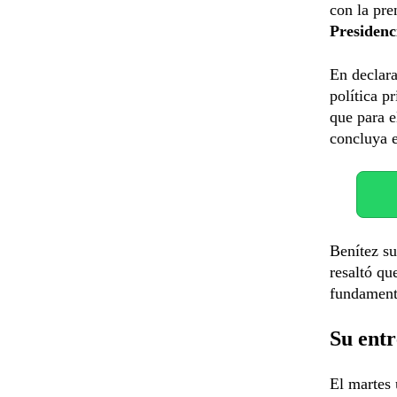
con la pre
Presidenc
En declara
política p
que para e
concluya 
Benítez su
resaltó qu
fundamenta
Su ent
El martes 