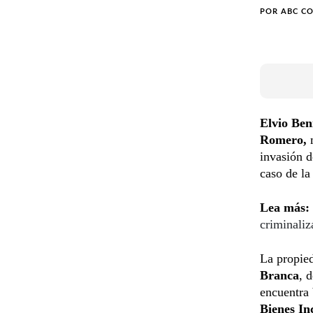
POR
ABC C
Elvio Ben
Romero,
m
invasión d
caso de la
Lea más:
criminaliz
La propie
Branca
, 
encuentra 
Bienes In