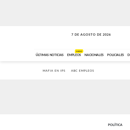
7 DE AGOSTO DE 2026
A DE LA TARDE
ABC FM
12:00 A 14:59
NUEVO
ÚLTIMAS NOTICIAS
EMPLEOS
NACIONALES
POLICIALES
D
MAFIA EN IPS
ABC EMPLEOS
POLÍTICA