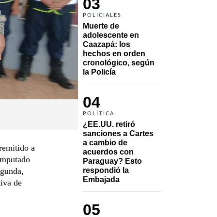
03
POLICIALES
Muerte de 
adolescente en 
Caazapá: los 
hechos en orden 
cronológico, según 
la Policía
04
POLÍTICA
¿EE.UU. retiró 
sanciones a Cartes 
a cambio de 
remitido a
acuerdos con 
 imputado
Paraguay? Esto 
egunda,
respondió la 
Embajada
tiva de
05