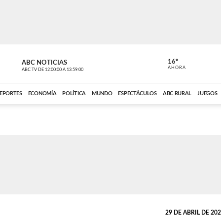
16º
ABC NOTICIAS
CARDINAL 
AHORA
ABC TV
DE
12:00:00
A
13:59:00
ABC CARDINAL 
EPORTES
ECONOMÍA
POLÍTICA
MUNDO
ESPECTÁCULOS
ABC RURAL
JUEGOS
29 DE ABRIL DE 2026