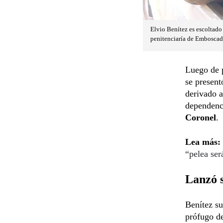
Elvio Benítez es escoltado 
penitenciaría de Emboscada
Luego de p
se present
derivado a
dependenci
Coronel
.
Lea más:
“pelea se
Lanzó s
Benítez s
prófugo de