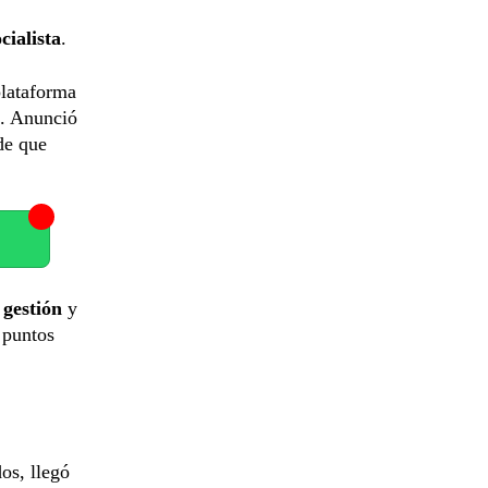
ialista
.
plataforma
. Anunció
de que
 gestión
y
 puntos
os, llegó