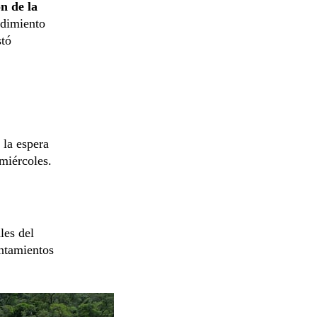
ón de la
cedimiento
stó
 la espera
 miércoles.
les del
entamientos