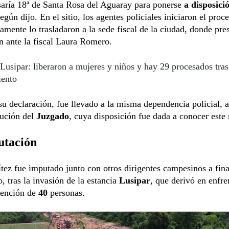
saría 18ª de Santa Rosa del Aguaray para ponerse
a disposici
según dijo. En el sitio, los agentes policiales iniciaron el pro
amente lo trasladaron a la sede fiscal de la ciudad, donde pre
n ante la fiscal Laura Romero.
Lusipar: liberaron a mujeres y niños y hay 29 procesados tras
iento
u declaración, fue llevado a la misma dependencia policial, a
lución del
Juzgado
, cuya disposición fue dada a conocer este
utación
tez fue imputado junto con otros dirigentes campesinos a fina
, tras la invasión de la estancia
Lusipar
, que derivó en enfr
tención de
40
personas.