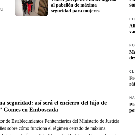
al pabellón de máxima 
90
su
seguridad para mujeres
PO
Al
va
PO
Ma
CL
Fr
rá
NA
 seguridad: así será el encierro del hijo de 
Pl
” Gomes en Emboscada
po
tor de Establecimientos Penitenciarios del Ministerio de Justicia
alles sobre cómo funciona el régimen cerrado de máxima