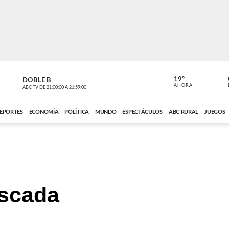
19º
DOBLE B
DE TODO 
AHORA
ABC TV
DE
21:00:00
A
21:59:00
ABC CARDINAL 
EPORTES
ECONOMÍA
POLÍTICA
MUNDO
ESPECTÁCULOS
ABC RURAL
JUEGOS
scada