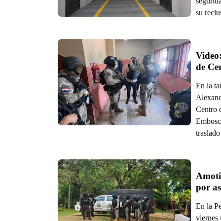
segurid
su recl
Video:
de Ce
En la ta
Alexand
Centro d
Embosca
traslado
Amoti
por as
En la P
viernes