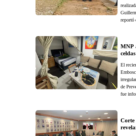
realizad
Guiller
reportó 
MNP al
celdas
El recie
Embosca
irregul
de Preve
fue inf
Corte 