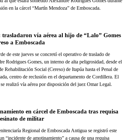
ad al que estará sometido Alexandre Rodrigues Gomes durante
usión en la cárcel “Martín Mendoza” de Emboscada.
 trasladaron vía aérea al hijo de “Lalo” Gomes 
reso a Emboscada
rde de este jueves se concretó el operativo de traslado de
re Rodrigues Gomes, un interno de alta peligrosidad, desde el
e Rehabilitación Social (Cereso) de Itapúa hasta el Penal de
da, centro de reclusión en el departamento de Cordillera. El
 se realizó vía aérea por disposición del juez Omar Legal.
namiento en cárcel de Emboscada tras requisa 
esinato de militar
enitenciaría Regional de Emboscada Antigua se registró este
 un “incidente de amotinamiento” a causa de una requisa