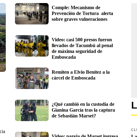
Comple: Mecanismo de 
Prevención de Tortura  alerta 
sobre graves vulneraciones
Video: casi 500 presos fueron 
llevados de Tacumbú al penal 
de máxima seguridad de 
Emboscada
Remiten a Elvio Benítez a la 
cárcel de Emboscada
L
¿Qué cambió en la custodia de 
Gianina García tras la captura 
de Sebastián Marset?
CL
cia
Video: pareja de Marset ingresa 
La