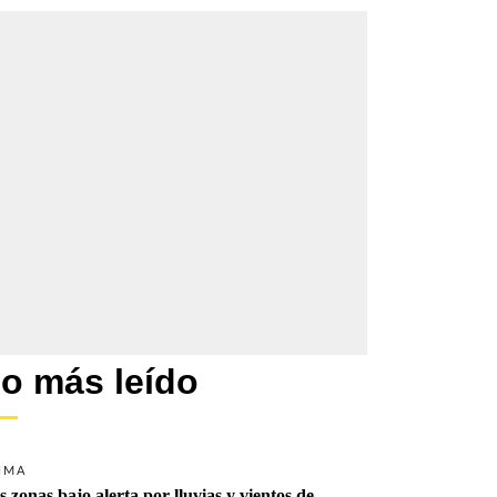
o más leído
IMA
s zonas bajo alerta por lluvias y vientos de 