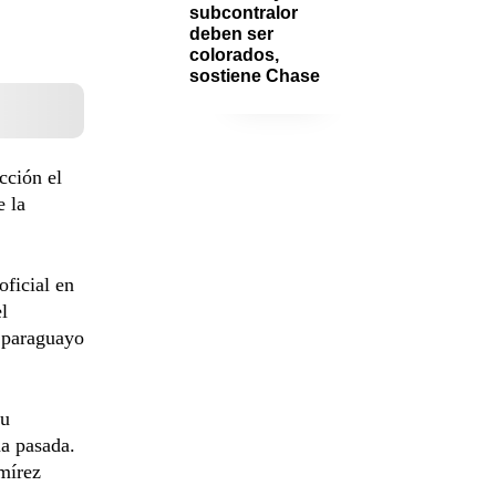
subcontralor 
deben ser 
colorados, 
sostiene Chase
cción el
e la
oficial en
l
 paraguayo
su
na pasada.
amírez