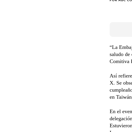
POR
ABC C
“La Emba
saludo de 
Comitiva 
Así refier
X. Se obse
cumpleaño
en Taiwá
En el even
delegación
Estuvieron