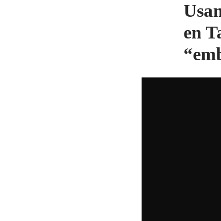
Usan
en T
“emb