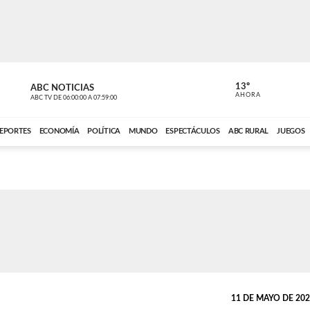
13º
ABC NOTICIAS
LA PRIMER
AHORA
ABC TV
DE
06:00:00
A
07:59:00
ABC CARDINAL 
EPORTES
ECONOMÍA
POLÍTICA
MUNDO
ESPECTÁCULOS
ABC RURAL
JUEGOS
11 DE MAYO DE 2026