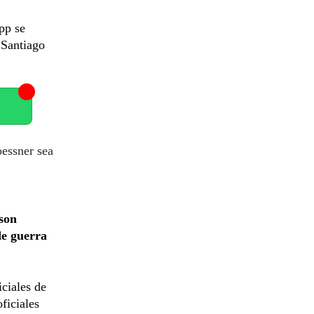
pp se
 Santiago
oessner sea
 son
de guerra
iciales de
ficiales