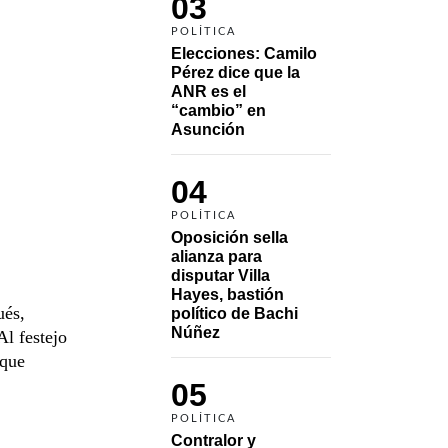
03
POLÍTICA
Elecciones: Camilo 
Pérez dice que la 
ANR es el 
“cambio” en 
Asunción 
04
POLÍTICA
Oposición sella 
alianza para 
disputar Villa 
Hayes, bastión 
ués,
político de Bachi 
Núñez
Al festejo
 que
05
POLÍTICA
Contralor y 