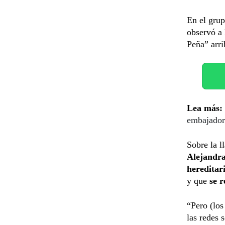
En el grup
observó a
Peña” arr
Lea más:
embajador
Sobre la l
Alejandra
hereditar
y que
se r
“Pero (los
las redes 