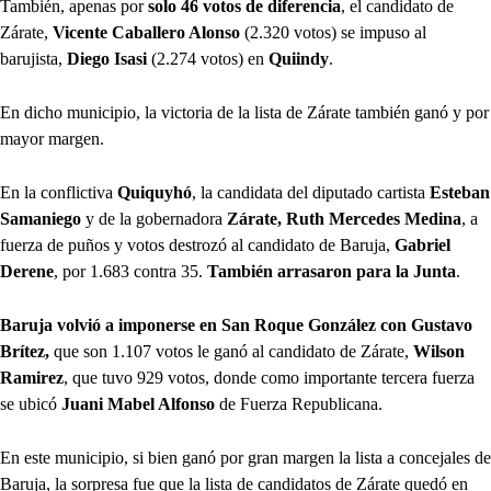
También, apenas por
solo 46 votos de diferencia
, el candidato de
Zárate,
Vicente Caballero Alonso
(2.320 votos) se impuso al
barujista,
Diego Isasi
(2.274 votos) en
Quiindy
.
En dicho municipio, la victoria de la lista de Zárate también ganó y por
mayor margen.
En la conflictiva
Quiquyhó
, la candidata del diputado cartista
Esteban
Samaniego
y de la gobernadora
Zárate, Ruth Mercedes Medina
, a
fuerza de puños y votos destrozó al candidato de Baruja,
Gabriel
Derene
, por 1.683 contra 35.
También arrasaron para la Junta
.
Baruja volvió a imponerse en San Roque González con Gustavo
Brítez,
que son 1.107 votos le ganó al candidato de Zárate,
Wilson
Ramirez
, que tuvo 929 votos, donde como importante tercera fuerza
se ubicó
Juani Mabel Alfonso
de Fuerza Republicana.
En este municipio, si bien ganó por gran margen la lista a concejales de
Baruja, la sorpresa fue que la lista de candidatos de Zárate quedó en