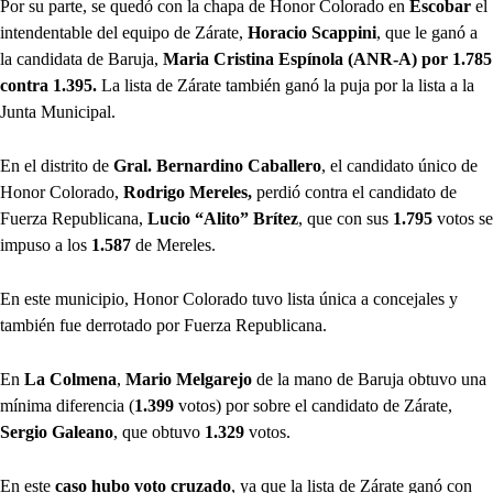
Por su parte, se quedó con la chapa de Honor Colorado en
Escobar
el
intendentable del equipo de Zárate,
Horacio Scappini
, que le ganó a
la candidata de Baruja,
Maria Cristina Espínola (ANR-A) por 1.785
contra 1.395.
La lista de Zárate también ganó la puja por la lista a la
Junta Municipal.
En el distrito de
Gral. Bernardino Caballero
, el candidato único de
Honor Colorado,
Rodrigo Mereles,
perdió contra el candidato de
Fuerza Republicana,
Lucio “Alito” Brítez
, que con sus
1.795
votos se
impuso a los
1.587
de Mereles.
En este municipio, Honor Colorado tuvo lista única a concejales y
también fue derrotado por Fuerza Republicana.
En
La Colmena
,
Mario Melgarejo
de la mano de Baruja obtuvo una
mínima diferencia (
1.399
votos) por sobre el candidato de Zárate,
Sergio Galeano
, que obtuvo
1.329
votos.
En este
caso hubo voto cruzado
, ya que la lista de Zárate ganó con