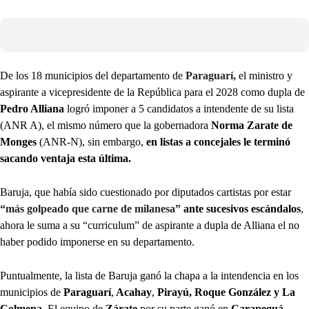
De los 18 municipios del departamento de
Paraguarí,
el ministro y
aspirante a vicepresidente de la República para el 2028 como dupla de
Pedro Alliana
logró imponer a 5 candidatos a intendente de su lista
(ANR A), el mismo número que la gobernadora
Norma Zarate de
Monges
(ANR-N), sin embargo,
en listas a concejales le terminó
sacando ventaja esta última.
Baruja, que había sido cuestionado por diputados cartistas por estar
“más golpeado que carne de milanesa”
ante sucesivos escándalos
,
ahora le suma a su “curriculum” de aspirante a dupla de Alliana el no
haber podido imponerse en su departamento.
Puntualmente, la lista de Baruja ganó la chapa a la intendencia en los
municipios de
Paraguarí
,
Acahay
,
Pirayú, Roque González y La
Colmena.
El equipo de
Zárate
por su parte ganó en
Carapeguá,