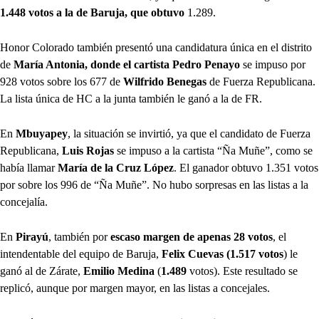
1.448
votos a la de Baruja, que obtuvo
1.289.
Honor Colorado también presentó una candidatura única en el distrito
de
María Antonia, donde el cartista Pedro Penayo
se impuso por
928 votos sobre los 677 de
Wilfrido Benegas
de Fuerza Republicana.
La lista única de HC a la junta también le ganó a la de FR.
En
Mbuyapey
, la situación se invirtió, ya que el candidato de Fuerza
Republicana,
Luis Rojas
se impuso a la cartista “Ña Muñe”, como se
había llamar
María de la Cruz López
. El ganador obtuvo 1.351 votos
por sobre los 996 de “Ña Muñe”. No hubo sorpresas en las listas a la
concejalía.
En
Pirayú
, también por
escaso margen de apenas 28 votos
, el
intendentable del equipo de Baruja,
Felix Cuevas (1.517 votos
)
le
ganó al de Zárate,
Emilio Medina
(
1.489
votos). Este resultado se
replicó, aunque por margen mayor, en las listas a concejales.