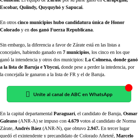
Escobar, Quiindy, Quyquyhó y Sapucai
.
En otros
cinco municipios hubo candidatura única de Honor
Colorado
y en
dos ganó Fuerza Republicana
.
Sin embargo, la diferencia a favor de Zárate está en las listas a
concejales, habiendo ganado en
7 municipios
, los cinco en los que
ganó la intendencia y otros dos municipios:
La Colmena, donde ganó
a la lista de Baruja e Ybycuí,
donde pese a perder la intedencia, por
la concejalía le ganaron a la lista de FR y el de Baruja.
Unite al canal de ABC en WhatsApp
En la capital departamental
Paraguarí
, el candidato de Baruja,
Osmar
Galeano
(ANR-A) se impuso con
4.679
votos al candidato de Norma
Zárate,
Andrés Báez
(ANR-N), que obtuvo
2.947.
En tercer lugar
quedó el exintendente y precandidato de Colorado Añeteté,
Marcelo