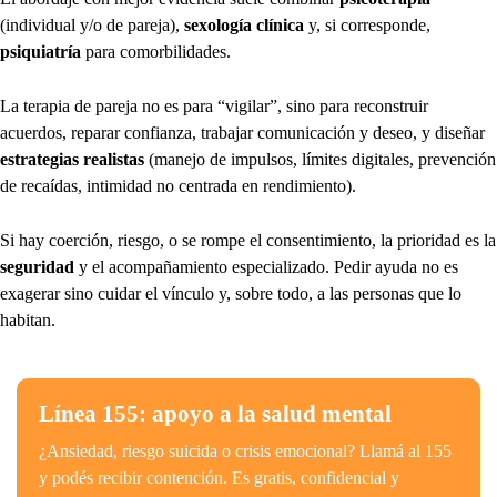
(individual y/o de pareja),
sexología clínica
y, si corresponde,
psiquiatría
para comorbilidades.
La terapia de pareja no es para “vigilar”, sino para reconstruir
acuerdos, reparar confianza, trabajar comunicación y deseo, y diseñar
estrategias realistas
(manejo de impulsos, límites digitales, prevención
de recaídas, intimidad no centrada en rendimiento).
Si hay coerción, riesgo, o se rompe el consentimiento, la prioridad es la
seguridad
y el acompañamiento especializado. Pedir ayuda no es
exagerar sino cuidar el vínculo y, sobre todo, a las personas que lo
habitan.
Línea 155: apoyo a la salud mental
¿Ansiedad, riesgo suicida o crisis emocional? Llamá al 155
y podés recibir contención. Es gratis, confidencial y