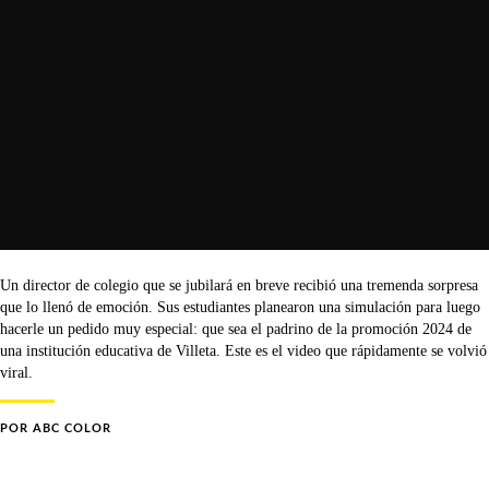
Un director de colegio que se jubilará en breve recibió una tremenda sorpresa
que lo llenó de emoción. Sus estudiantes planearon una simulación para luego
hacerle un pedido muy especial: que sea el padrino de la promoción 2024 de
una institución educativa de Villeta. Este es el video que rápidamente se volvió
viral.
POR
ABC COLOR