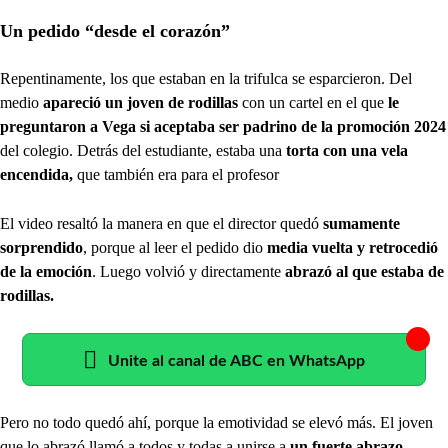
Un pedido “desde el corazón”
Repentinamente, los que estaban en la trifulca se esparcieron. Del
medio
apareció un joven de rodillas
con un cartel en el que
le
preguntaron a Vega si aceptaba ser padrino de la promoción 2024
del colegio. Detrás del estudiante, estaba una
torta con una vela
encendida,
que también era para el profesor
El video resaltó la manera en que el director quedó
sumamente
sorprendido
, porque al leer el pedido dio
media vuelta y retrocedió
de la emoción
. Luego volvió y directamente
abrazó al que estaba de
rodillas.
Unite al canal de ABC en WhatsApp
Pero no todo quedó ahí, porque la emotividad se elevó más. El joven
que lo abrazó llamó a todos y todas a unirse a
un fuerte abrazo.