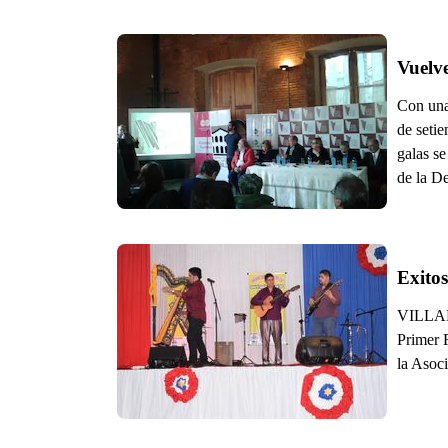
Vuelve
Con una 
de setie
galas se
de la D
Exitos
VILLARR
Primer 
la Asoc