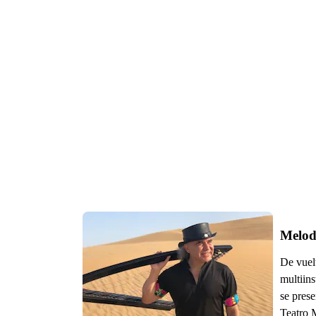
Melodí
De vuelt
multiin
se prese
Teatro 