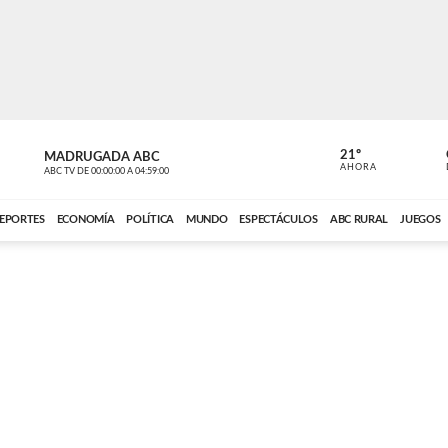
21º
MADRUGADA ABC
MADRUGAD
AHORA
ABC TV
DE
00:00:00
A
04:59:00
ABC CARDINAL 
EPORTES
ECONOMÍA
POLÍTICA
MUNDO
ESPECTÁCULOS
ABC RURAL
JUEGOS