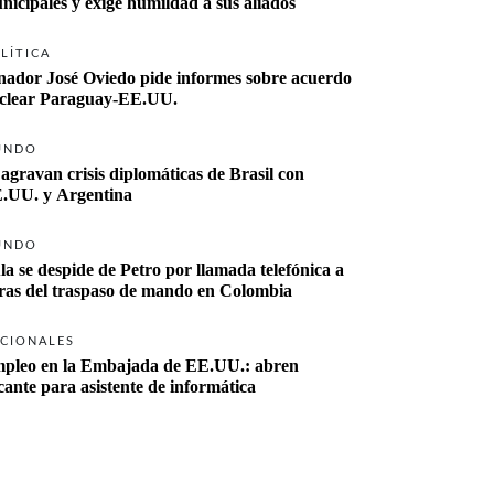
nicipales y exige humildad a sus aliados
LÍTICA
nador José Oviedo pide informes sobre acuerdo 
clear Paraguay-EE.UU.
UNDO
 agravan crisis diplomáticas de Brasil con 
.UU. y Argentina
UNDO
la se despide de Petro por llamada telefónica a 
ras del traspaso de mando en Colombia
CIONALES
pleo en la Embajada de EE.UU.: abren 
cante para asistente de informática