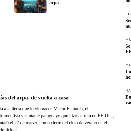
mu
arpa
PO
Se
nu
M
Se
EE
M
Lu
ho
NA
as del arpa, de vuelta a casa
Em
va
a a la tierra que lo vio nacer, Víctor Espínola, el
strumentista y cantante paraguayo que hizo carrera en EE.UU.,
ntará el 27 de marzo, como cierre del ciclo de verano en el
Municipal.