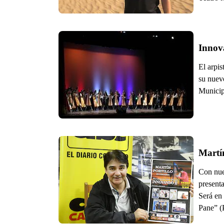
Innova
El arpi
su nuev
Municip
Martín
Con nuev
present
Será en
Pane” (P