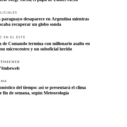
LICIALES
 paraguayo desaparece en Argentina mientras 
buscaba recuperar un globo sonda 
C EN EL ESTE
a de Comando termina con millonario asalto en 
eno microcentro y un suboficial herido
'ẼMBEWEB
’ẽmbeweb
IMA
onóstico del tiempo: así se presentará el clima 
te fin de semana, según Meteorología