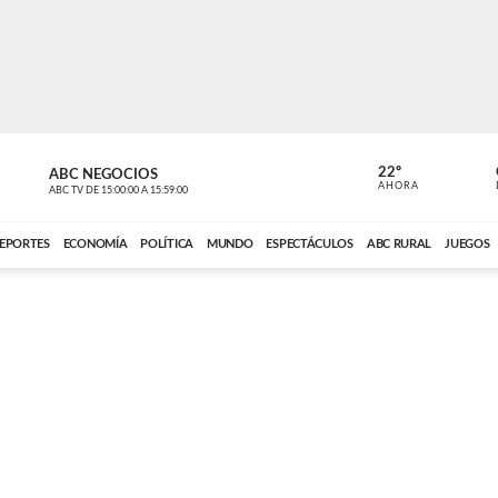
22º
ABC NEGOCIOS
POLIDEPOR
AHORA
ABC TV
DE
15:00:00
A
15:59:00
ABC CARDINAL 
EPORTES
ECONOMÍA
POLÍTICA
MUNDO
ESPECTÁCULOS
ABC RURAL
JUEGOS