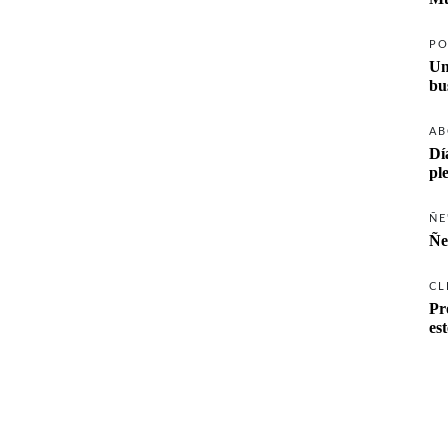
PO
Un
AB
Dí
pl
ÑE
Ñe
CL
Pr
es