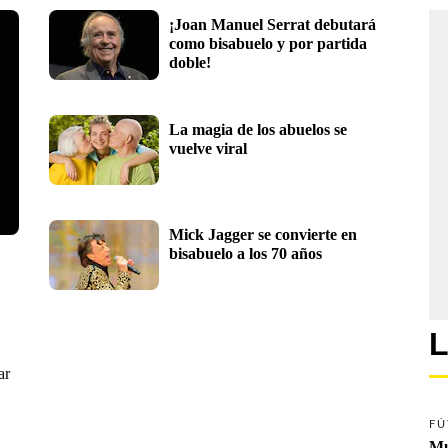
¡Joan Manuel Serrat debutará 
como bisabuelo y por partida 
doble!
La magia de los abuelos se 
vuelve viral
Mick Jagger se convierte en 
bisabuelo a los 70 años
L
ar
FÚ
Mu