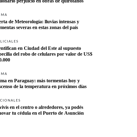
llonario perjuicio en obras de quirófanos
IMA
erta de Meteorología: lluvias intensas y 
rmentas severas en estas zonas del país
LICIALES
entifican en Ciudad del Este al supuesto 
becilla del robo de celulares por valor de US$ 
0.000
IMA
ima en Paraguay: más tormentas hoy y 
scenso de la temperatura en próximos días
CIONALES
vivís en el centro o alrededores, ya podés 
novar tu cédula en el Puerto de Asunción