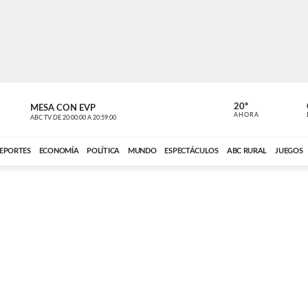
20º
MESA CON EVP
EL OBSERV
AHORA
ABC TV
DE
20:00:00
A
20:59:00
ABC CARDINAL 
EPORTES
ECONOMÍA
POLÍTICA
MUNDO
ESPECTÁCULOS
ABC RURAL
JUEGOS