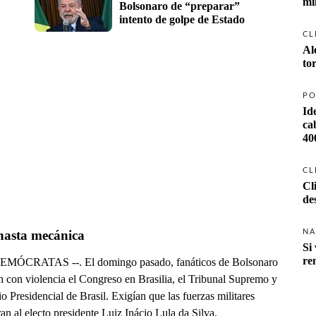
mi
Bolsonaro de “preparar” 
intento de golpe de Estado
CL
Al
to
PO
Id
ca
40
CL
Cl
de
nasta mecánica
NA
Si 
re
MÓCRATAS --. El domingo pasado, fanáticos de Bolsonaro
n con violencia el Congreso en Brasilia, el Tribunal Supremo y
io Presidencial de Brasil. Exigían que las fuerzas militares
an al electo presidente Luiz Inácio Lula da Silva,