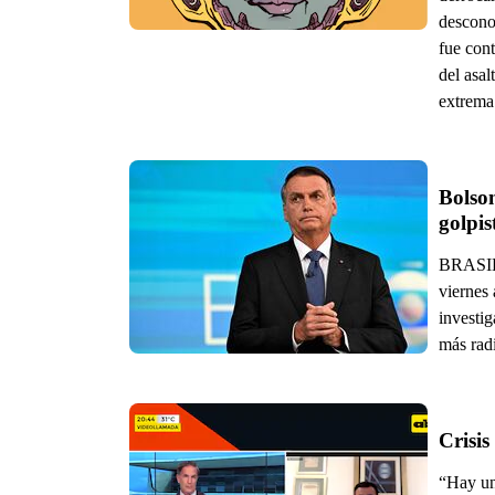
desconoc
fue cont
del asa
extrema
Bolson
golpis
BRASILI
viernes 
investig
más radi
Crisis
“Hay un