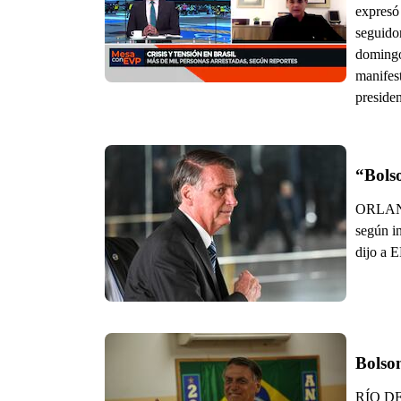
expresó
seguido
domingo
manifest
presiden
“Bolso
ORLANDO
según in
dijo a E
Bolson
RÍO DE 