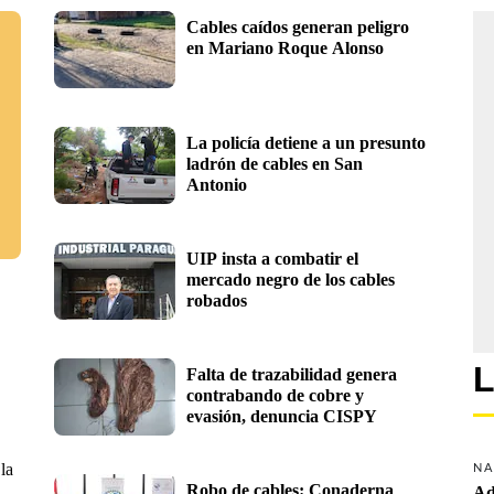
Cables caídos generan peligro 
en Mariano Roque Alonso
La policía detiene a un presunto 
ladrón de cables en San 
Antonio
UIP insta a combatir el 
mercado negro de los cables 
robados
L
Falta de trazabilidad genera 
contrabando de cobre y 
evasión, denuncia CISPY
la
NA
Robo de cables: Conaderna 
Ad