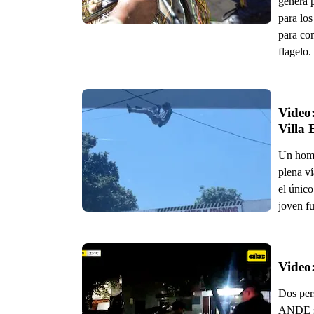
genera p
para los
para con
flagelo.
Video:
Villa 
Un homb
plena ví
el único
joven fu
Dos per
ANDE so