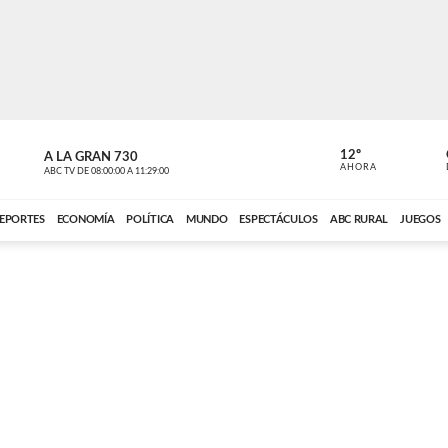
12º
A LA GRAN 730
A LA GRAN 
AHORA
ABC TV
DE
08:00:00
A
11:29:00
ABC CARDINAL 
EPORTES
ECONOMÍA
POLÍTICA
MUNDO
ESPECTÁCULOS
ABC RURAL
JUEGOS