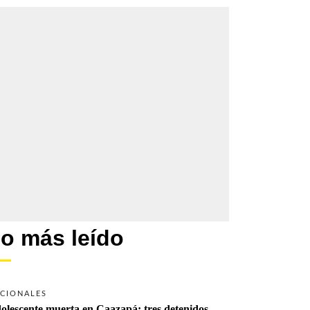
o más leído
CIONALES
olescente muerta en Caazapá: tres detenidos 