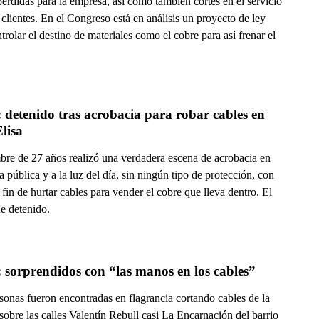
érdidas para la empresa, así como también cortes en el servicio
 clientes. En el Congreso está en análisis un proyecto de ley
trolar el destino de materiales como el cobre para así frenar el
 detenido tras acrobacia para robar cables en 
Elisa
re de 27 años realizó una verdadera escena de acrobacia en
a pública y a la luz del día, sin ningún tipo de protección, con
 fin de hurtar cables para vender el cobre que lleva dentro. El
e detenido.
Video: sorprendidos con “las manos en los cables” 
sonas fueron encontradas en flagrancia cortando cables de la
bre las calles Valentín Rebull casi La Encarnación del barrio