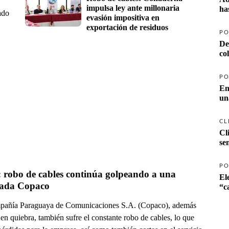
impulsa ley ante millonaria 
ha
ado
evasión impositiva en 
exportación de residuos
PO
De
co
PO
En
un
CL
Cl
se
PO
 robo de cables continúa golpeando a una 
El
ada Copaco
añía Paraguaya de Comunicaciones S.A. (Copaco), además
 en quiebra, también sufre el constante robo de cables, lo que