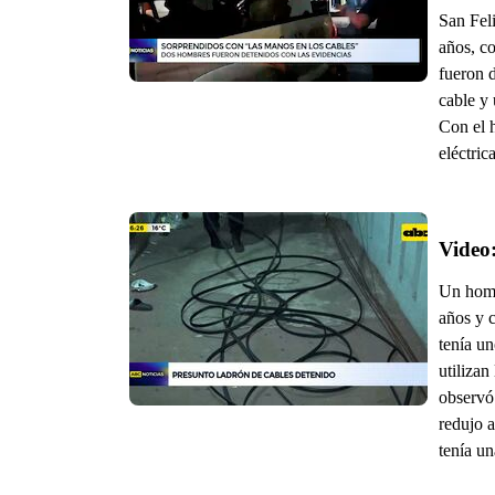
San Fel
años, c
fueron 
cable y 
Con el h
eléctrica
Un homb
años y c
tenía u
utiliza
observó 
redujo 
tenía un