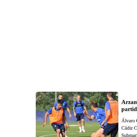
Arzame
parti
Álvaro 
Cádiz C
Submari