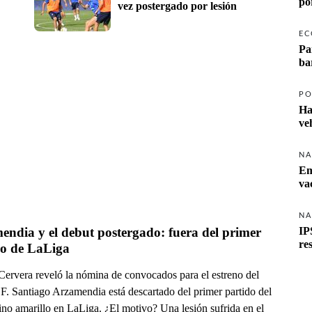
po
vez postergado por lesión
EC
Pa
ba
PO
Ha
ve
NA
Em
va
NA
ndia y el debut postergado: fuera del primer 
IP
re
do de LaLiga
Cervera reveló la nómina de convocados para el estreno del
F. Santiago Arzamendia está descartado del primer partido del
no amarillo en LaLiga. ¿El motivo? Una lesión sufrida en el