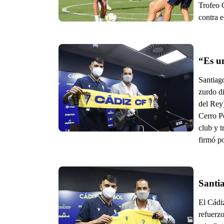
Trofeo C
contra 
“Es u
Santiag
zurdo d
del Rey)
Cerro Po
club y t
firmó po
Santi
El Cádi
refuerz