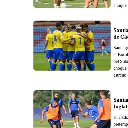
choque 
Santia
de Cá
Santiag
el Burn
del Subm
choque c
estreno
Santi
Inglat
El Cádiz
pretemp