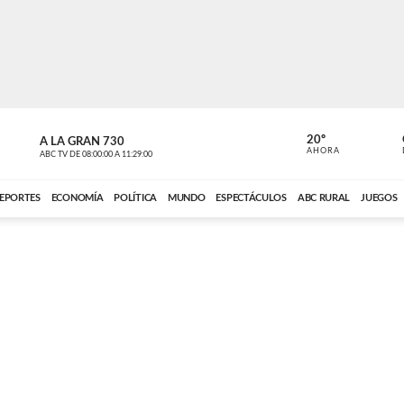
20º
A LA GRAN 730
A LA GRAN 
AHORA
ABC TV
DE
08:00:00
A
11:29:00
ABC CARDINAL 
EPORTES
ECONOMÍA
POLÍTICA
MUNDO
ESPECTÁCULOS
ABC RURAL
JUEGOS