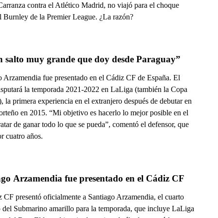
arranza contra el Atlético Madrid, no viajó para el choque
el Burnley de la Premier League. ¿La razón?
n salto muy grande que doy desde Paraguay”
o Arzamendia fue presentado en el Cádiz CF de España. El
isputará la temporada 2021-2022 en LaLiga (también la Copa
, la primera experiencia en el extranjero después de debutar en
rteño en 2015. “Mi objetivo es hacerlo lo mejor posible en el
ratar de ganar todo lo que se pueda”, comentó el defensor, que
r cuatro años.
ago Arzamendia fue presentado en el Cádiz CF
z CF presentó oficialmente a Santiago Arzamendia, el cuarto
o del Submarino amarillo para la temporada, que incluye LaLiga