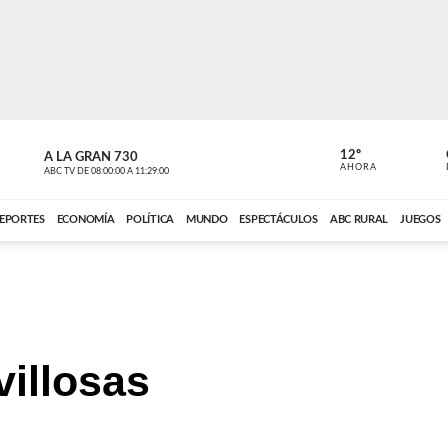
12º
A LA GRAN 730
A LA GRAN 
AHORA
ABC TV
DE
08:00:00
A
11:29:00
ABC CARDINAL 
EPORTES
ECONOMÍA
POLÍTICA
MUNDO
ESPECTÁCULOS
ABC RURAL
JUEGOS
illosas