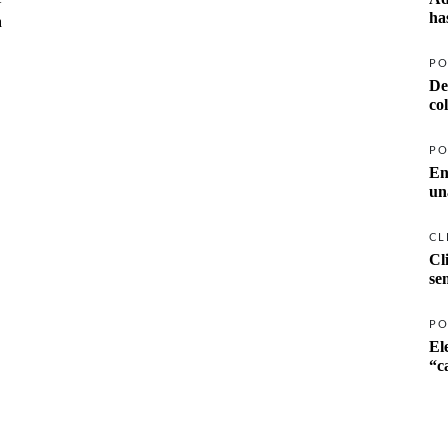
ha
a
PO
De
co
PO
En
un
CL
Cl
se
PO
El