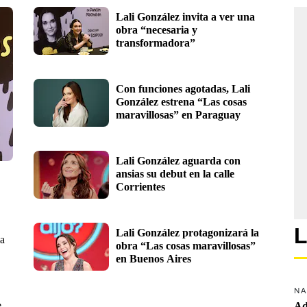
Lali González invita a ver una 
obra “necesaria y 
transformadora”
Con funciones agotadas, Lali 
González estrena “Las cosas 
maravillosas” en Paraguay
Lali González aguarda con 
ansias su debut en la calle 
Corrientes
L
Lali González protagonizará la 
la
obra “Las cosas maravillosas” 
en Buenos Aires
NA
e
Ad