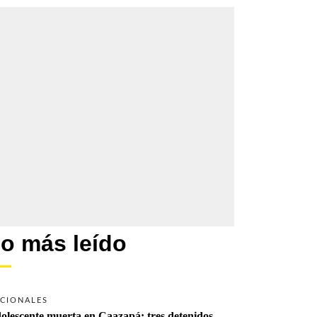
o más leído
CIONALES
olescente muerta en Caazapá: tres detenidos 