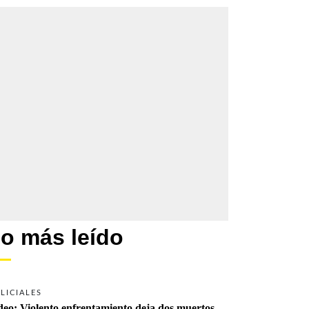
o más leído
LICIALES
deo: Violento enfrentamiento deja dos muertos 