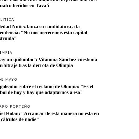
cuatro heridos en Tava’i
LÍTICA
ledad Núñez lanza su candidatura a la 
tendencia: “No nos merecemos esta capital 
struida”
IMPIA
ay un quilombo”: Vitamina Sánchez cuestiona 
 arbitraje tras la derrota de Olimpia
DE MAYO
 goleador sobre el reclamo de Olimpia: “Es el 
tbol de hoy y hay que adaptarnos a eso”
RRO PORTEÑO
iel Holan: “Arrancar de esta manera no está en 
s cálculos de nadie”