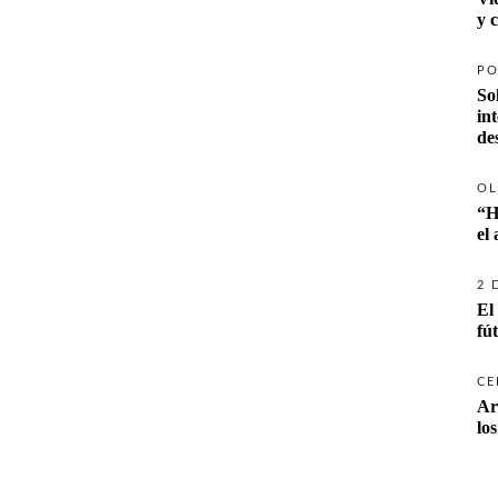
y 
PO
So
in
de
OL
“H
el
2 
El
fú
CE
Ar
lo