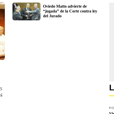
Oviedo Matto advierte de 
“jugada” de la Corte contra ley 
del Jurado
L
15
rá
PO
Vi