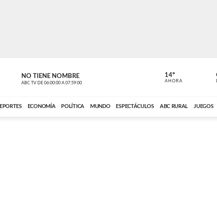
14º
NO TIENE NOMBRE
ABC RURAL
AHORA
ABC TV
DE
06:00:00
A
07:59:00
ABC CARDINAL 
EPORTES
ECONOMÍA
POLÍTICA
MUNDO
ESPECTÁCULOS
ABC RURAL
JUEGOS