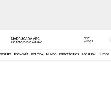
21º
MADRUGADA ABC
MADRUGAD
AHORA
ABC TV
DE
00:00:00
A
04:59:00
ABC CARDINAL 
EPORTES
ECONOMÍA
POLÍTICA
MUNDO
ESPECTÁCULOS
ABC RURAL
JUEGOS