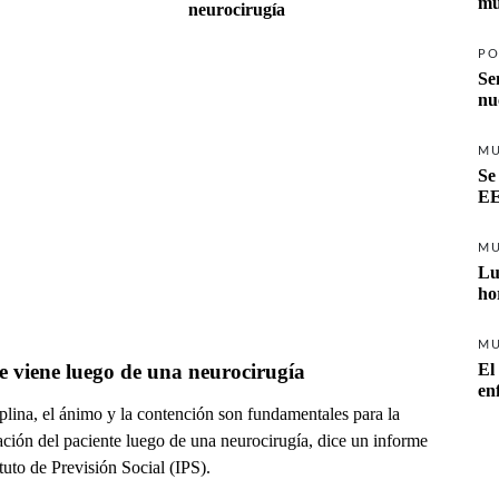
mu
neurocirugía
PO
Se
nu
M
Se
EE
M
Lu
ho
M
e viene luego de una neurocirugía
El
en
plina, el ánimo y la contención son fundamentales para la
ación del paciente luego de una neurocirugía, dice un informe
ituto de Previsión Social (IPS).