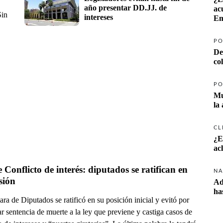
año presentar DD.JJ. de 
ac
Sin
intereses
Em
PO
De
co
PO
Mu
la
CL
¿E
ac
 Conflicto de interés: diputados se ratifican en 
NA
su versión 
Ad
ha
a de Diputados se ratificó en su posición inicial y evitó por
r sentencia de muerte a la ley que previene y castiga casos de