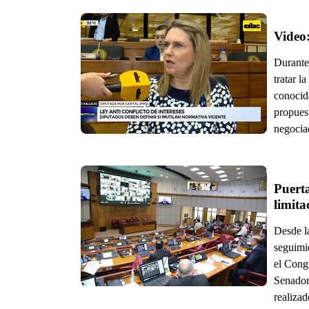
Durante
tratar l
conocida
propuest
negocia
Puerta
Desde l
seguimie
el Cong
Senadore
realizad