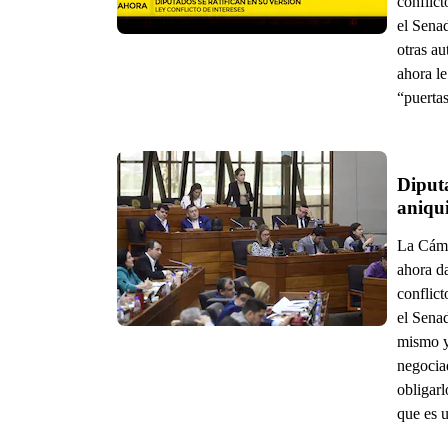
conflict
el Senad
otras a
ahora le
“puertas
Diputa
aniqui
La Cámar
ahora da
conflict
el Senad
mismo y
negociad
obligarl
que es u