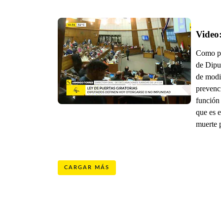
Video:
Como pr
de Diput
de modi
prevenci
función 
que es e
muerte p
CARGAR MÁS