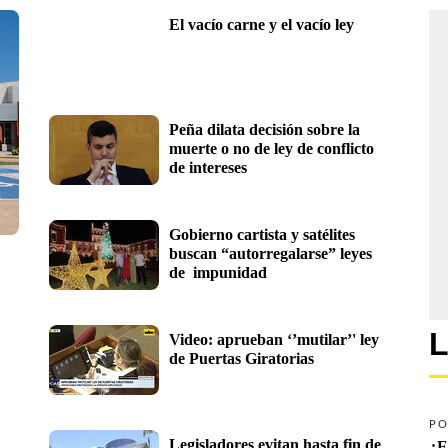
El vacío carne y el vacío ley 
Peña dilata decisión sobre la 
muerte o no de ley de conflicto 
de intereses
Gobierno cartista y satélites 
buscan “autorregalarse” leyes 
de  impunidad
L
Video: aprueban ‘’mutilar’' ley 
de Puertas Giratorias 
PO
Legisladores evitan hasta fin de 
¿E