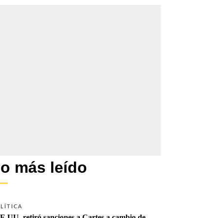
o más leído
LÍTICA
E.UU. retiró sanciones a Cartes a cambio de 