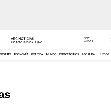
13º
ABC NOTICIAS
CARDINAL 
AHORA
ABC TV
DE
19:00:00
A
19:59:00
ABC CARDINAL 
EPORTES
ECONOMÍA
POLÍTICA
MUNDO
ESPECTÁCULOS
ABC RURAL
JUEGOS
ias