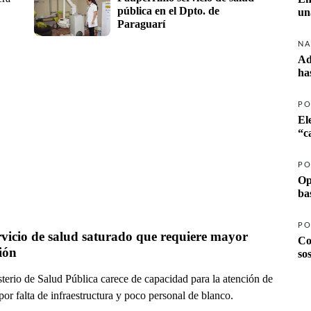
pública en el Dpto. de 
un
Paraguarí
NA
Ad
ha
PO
El
PO
Op
ba
PO
vicio de salud saturado que requiere mayor 
Co
ión
so
terio de Salud Pública carece de capacidad para la atención de
por falta de infraestructura y poco personal de blanco.