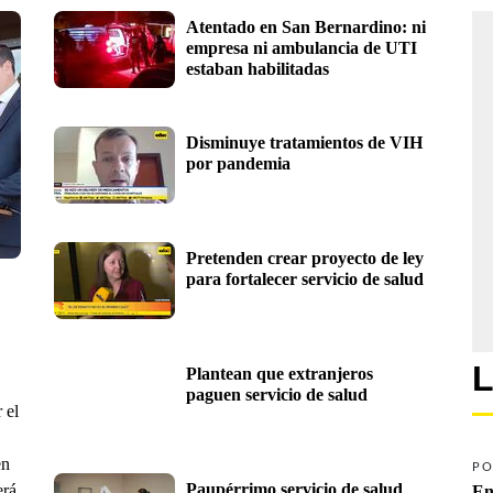
Atentado en San Bernardino: ni 
empresa ni ambulancia de UTI 
estaban habilitadas
Disminuye tratamientos de VIH 
por pandemia
Pretenden crear proyecto de ley 
para fortalecer servicio de salud
L
Plantean que extranjeros 
paguen servicio de salud
 el
en
PO
Paupérrimo servicio de salud 
erá
En