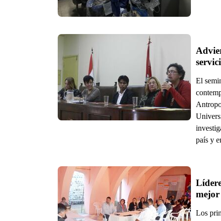
Advier
servic
El semi
contempo
Antropol
Univers
investig
país y e
Lídere
mejor 
Los prin