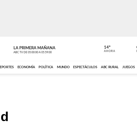
14º
LA PRIMERA MAÑANA
LA PRIMER
AHORA
ABC TV
DE
05:00:00
A
05:59:00
ABC CARDINAL 
EPORTES
ECONOMÍA
POLÍTICA
MUNDO
ESPECTÁCULOS
ABC RURAL
JUEGOS
ud