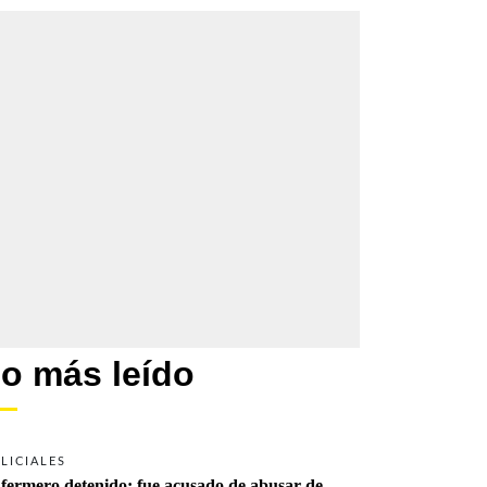
o más leído
LICIALES
fermero detenido: fue acusado de abusar de 