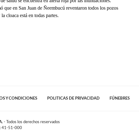
 de salud se encuentra en alerta roja por las inundaciones.
ó que en San Juan de Ñeembucú reventaron todos los pozos
 la cloaca está en todas partes.
OS Y CONDICIONES
POLITICAS DE PRIVACIDAD
FÚNEBRES
A.
- Todos los derechos reservados
l: 41-51-000