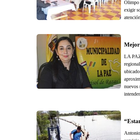
Olimpo s
exigir s
atención
Mejora
LA PAZ,
regional
ubicado 
aproxim
nuevos 
intende
“Estam
Antonio 