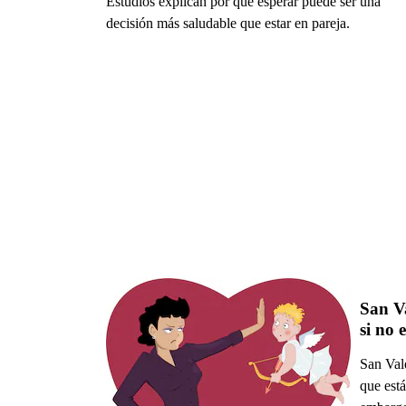
Estudios explican por qué esperar puede ser una
decisión más saludable que estar en pareja.
San Va
si no 
San Val
que está