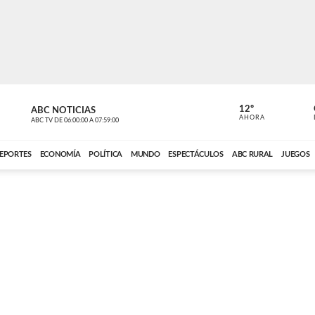
12º
ABC NOTICIAS
CONTACTO
AHORA
ABC TV
DE
06:00:00
A
07:59:00
ABC CARDINAL 
EPORTES
ECONOMÍA
POLÍTICA
MUNDO
ESPECTÁCULOS
ABC RURAL
JUEGOS