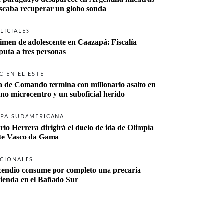
buscaba recuperar un globo sonda 
LICIALES
imen de adolescente en Caazapá: Fiscalía 
imputa a tres personas 
C EN EL ESTE
a de Comando termina con millonario asalto en 
eno microcentro y un suboficial herido
PA SUDAMERICANA
río Herrera dirigirá el duelo de ida de Olimpia 
ante Vasco da Gama 
CIONALES
cendio consume por completo una precaria 
vienda en el Bañado Sur