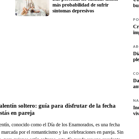
más probabilidad de sufrir 
síntomas depresivos
PO
Cr
AB
Dí
pl
CO
Da
NA
lentín soltero: guía para disfrutar de la fecha 
In
estás en pareja
vi
entín, conocido como el Día de los Enamorados, es una fecha
 marcada por el romanticismo y las celebraciones en pareja. Sin