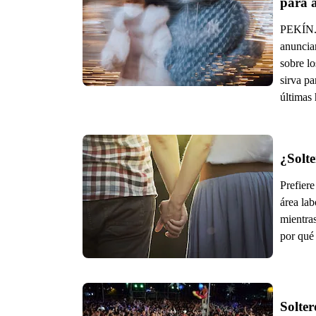
para 
PEKÍN. 
anuncia
sobre lo
sirva pa
últimas
¿Solte
Prefiere
área lab
mientras
por qué
Solter