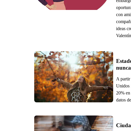
embargo,
oportuni
con amig
compañía
ideas c
Valentín
Estado
nunca
A partir
Unidos 
20% en 
datos de
Ciudad