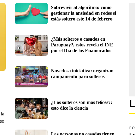
Sobrevivir al algoritmo: cómo 
gestionar la ansiedad en redes si 
estás soltero este 14 de febrero
¿Más solteros o casados en 
Paraguay?, estos revela el INE 
por el Día de los Enamorados
Novedosa iniciativa: organizan 
campamento para solteros
L
¿Los solteros son más felices?: 
esto dice la ciencia
 la
 se
PO
Las personas no casadas tienen 
Un