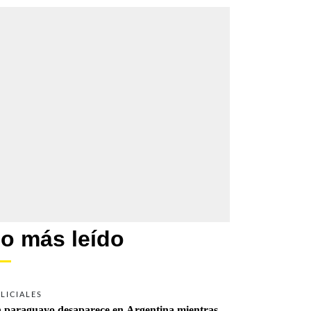
o más leído
LICIALES
 paraguayo desaparece en Argentina mientras 