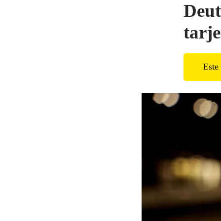
Deut
tarj
Este 