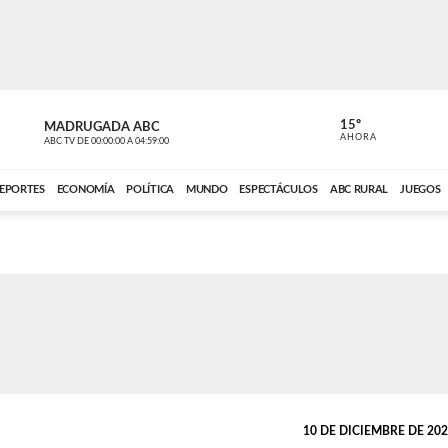
15º
MADRUGADA ABC
MADRUGAD
AHORA
ABC TV
DE
00:00:00
A
04:59:00
ABC CARDINAL 
EPORTES
ECONOMÍA
POLÍTICA
MUNDO
ESPECTÁCULOS
ABC RURAL
JUEGOS
10 DE DICIEMBRE DE 2023