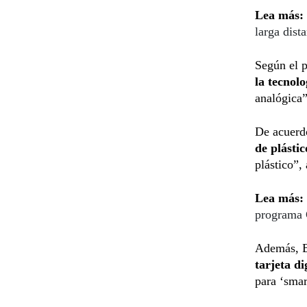
Lea más:
larga dist
Según el p
la tecnolo
analógica”
De acuerdo
de plástic
plástico”,
Lea más:
programa 
Además, Be
tarjeta di
para ‘sma