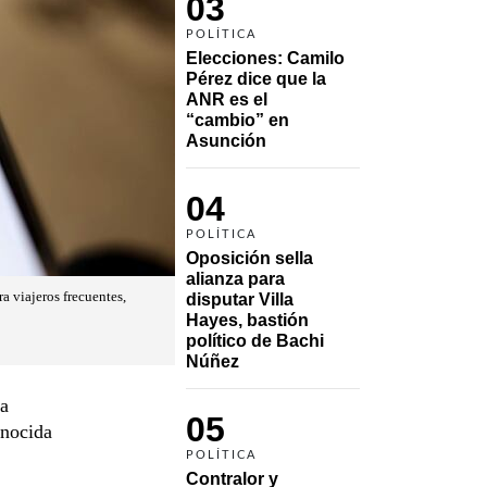
03
POLÍTICA
Elecciones: Camilo 
Pérez dice que la 
ANR es el 
“cambio” en 
Asunción 
04
POLÍTICA
Oposición sella 
alianza para 
a viajeros frecuentes,
disputar Villa 
Hayes, bastión 
político de Bachi 
Núñez
la
05
onocida
POLÍTICA
Contralor y 