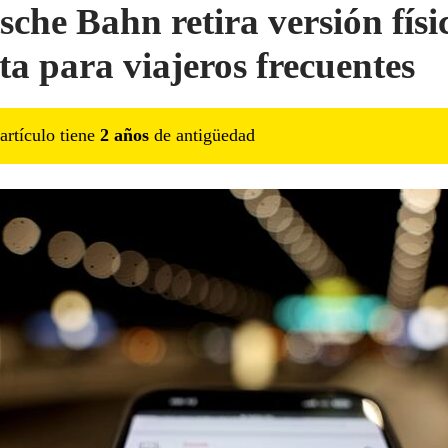
sche Bahn retira versión físi
eta para viajeros frecuentes
artículo tiene
2
año
s
de antigüedad