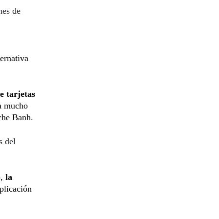
nes de
ernativa
e tarjetas
a mucho
che Banh.
s del
,
la
plicación