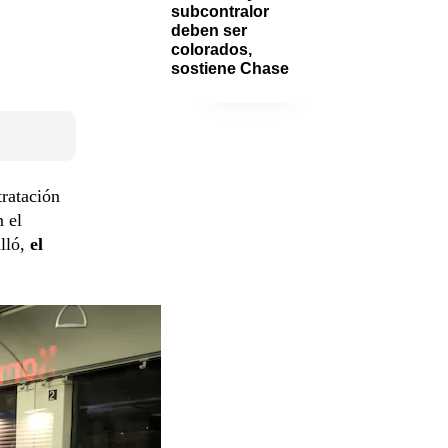
subcontralor 
deben ser 
colorados, 
sostiene Chase
tratación
 el
alló,
el