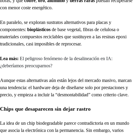
horas, y que
cobre
,
oro
,
aluminio
y
tierras raras
puedan recuperarse
con menor coste energético.
En paralelo, se exploran sustratos alternativos para placas y
componentes:
bioplásticos
de base vegetal, fibras de celulosa o
materiales compuestos reciclables que sustituyen a las resinas epoxi
tradicionales, casi imposibles de reprocesar.
Lea más:
El peligroso fenómeno de la desalineación en IA:
¿deberíamos preocuparnos?
Aunque estas alternativas aún están lejos del mercado masivo, marcan
una tendencia: el hardware deja de diseñarse solo por prestaciones y
precio, y empieza a incluir la “desmontabilidad” como criterio clave.
Chips que desaparecen sin dejar rastro
La idea de un chip biodegradable parece contradictoria en un mundo
que asocia la electrónica con la permanencia. Sin embargo, varios