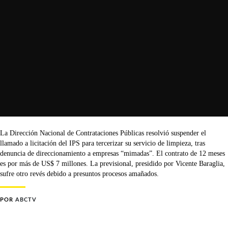
La Dirección Nacional de Contrataciones Públicas resolvió suspender el
llamado a licitación del IPS para tercerizar su servicio de limpieza, tras
denuncia de direccionamiento a empresas “mimadas”. El contrato de 12 meses
es por más de US$ 7 millones. La previsional, presidido por Vicente Baraglia,
sufre otro revés debido a presuntos procesos amañados.
POR
ABCTV