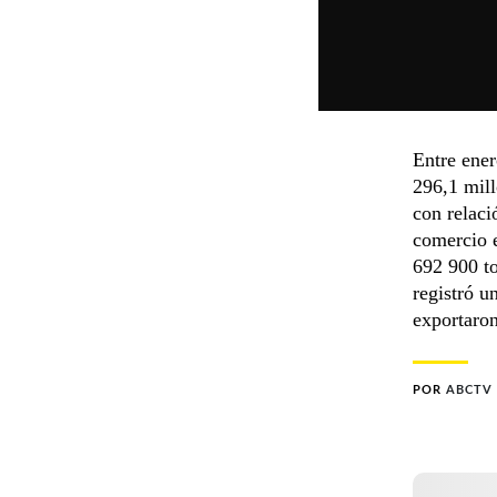
Entre ener
296,1 mill
con relaci
comercio e
692 900 to
registró u
exportaron
POR
ABCTV