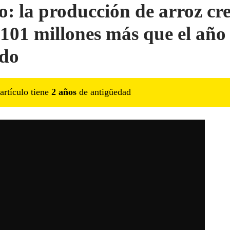
o: la producción de arroz cre
101 millones más que el año
do
artículo tiene
2
año
s
de antigüedad