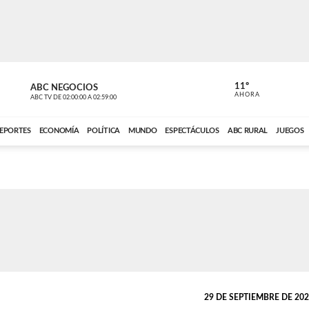
11º
ABC NEGOCIOS
VOCES DEL
AHORA
ABC TV
DE
02:00:00
A
02:59:00
ABC CARDINAL 
EPORTES
ECONOMÍA
POLÍTICA
MUNDO
ESPECTÁCULOS
ABC RURAL
JUEGOS
29 DE SEPTIEMBRE DE 2023