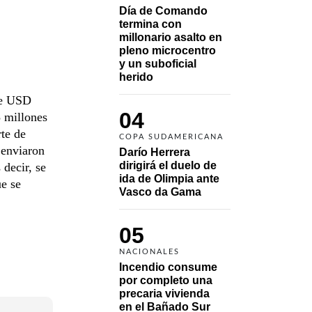
Día de Comando 
termina con 
millonario asalto en 
pleno microcentro 
y un suboficial 
herido
 de USD
04
 millones
rte de
COPA SUDAMERICANA
 enviaron
Darío Herrera 
dirigirá el duelo de 
decir, se
ida de Olimpia ante 
ue se
Vasco da Gama 
05
NACIONALES
Incendio consume 
por completo una 
precaria vivienda 
en el Bañado Sur