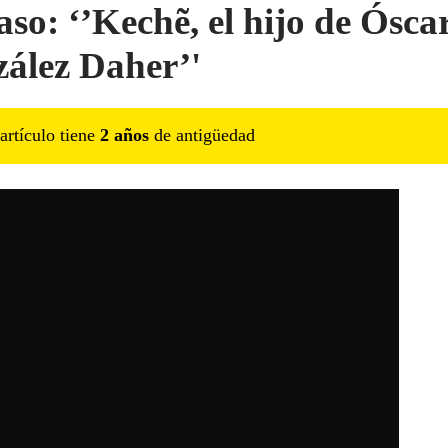
aso: ‘’Kechẽ, el hijo de Ósca
ález Daher’'
artículo tiene
2
año
s
de antigüedad