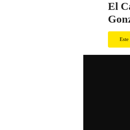
El C
Gonz
Este 