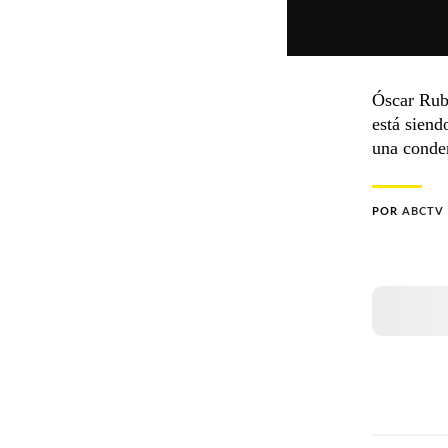
Óscar Rub
está siend
una conden
POR
ABCTV