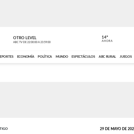
14º
OTRO LEVEL
MÚSICA PA
AHORA
ABC TV
DE
22:00:00
A
23:59:00
ABC CARDINAL 
EPORTES
ECONOMÍA
POLÍTICA
MUNDO
ESPECTÁCULOS
ABC RURAL
JUEGOS
STIGO
29 DE MAYO DE 2024