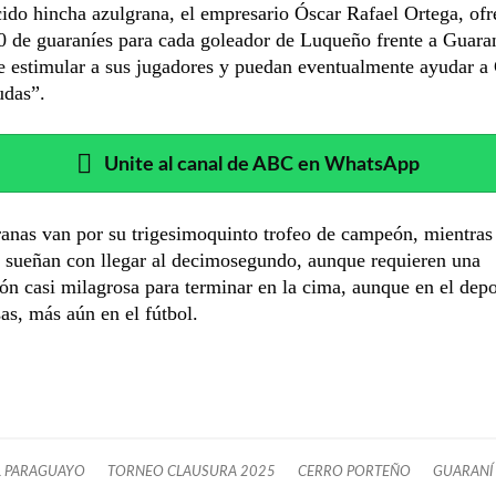
ido hincha azulgrana, el empresario Óscar Rafael Ortega, ofr
 de guaraníes para cada goleador de Luqueño frente a Guaran
e estimular a sus jugadores y puedan eventualmente ayudar a 
udas”.
Unite al canal de ABC en WhatsApp
anas van por su trigesimoquinto trofeo de campeón, mientras
s sueñan con llegar al decimosegundo, aunque requieren una
n casi milagrosa para terminar en la cima, aunque en el depo
sas, más aún en el fútbol.
L PARAGUAYO
TORNEO CLAUSURA 2025
CERRO PORTEÑO
GUARANÍ