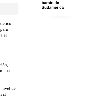
barato de 
Sudamérica
tlético
 para
a el
ción,
on una
 nivel de
ival