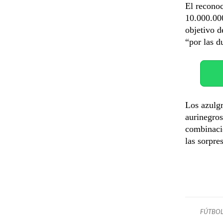
El reconoc
10.000.000
objetivo d
“por las d
Los azulgr
aurinegro
combinació
las sorpre
FÚTBO