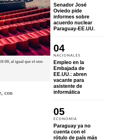
Senador José 
Oviedo pide 
informes sobre 
acuerdo nuclear 
Paraguay-EE.UU.
04
NACIONALES
8:00, al igual que el otro
Empleo en la 
Embajada de 
EE.UU.: abren 
vacante para 
asistente de 
informática
e, con
05
ECONOMÍA
Paraguay ya no 
cuenta con el 
rótulo de país más 