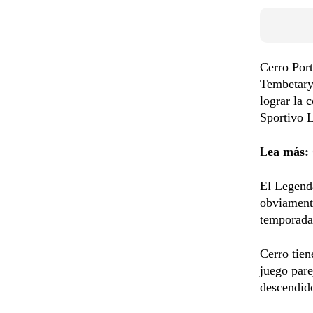
Cerro Port
Tembetary,
lograr la 
Sportivo L
L
ea más
:
El Legenda
obviamente
temporada
Cerro tien
juego pare
descendido