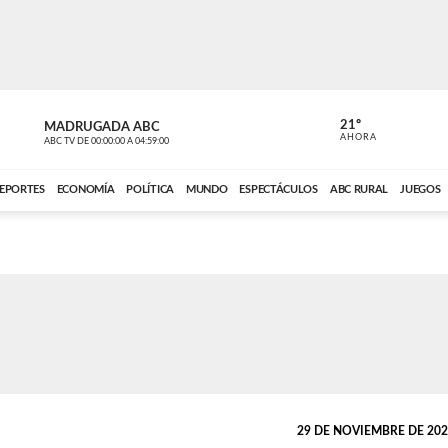
21º
MADRUGADA ABC
MADRUGAD
AHORA
ABC TV
DE
00:00:00
A
04:59:00
ABC CARDINAL 
EPORTES
ECONOMÍA
POLÍTICA
MUNDO
ESPECTÁCULOS
ABC RURAL
JUEGOS
29 DE NOVIEMBRE DE 2025