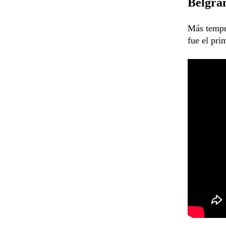
Belgran
Más tempr
fue el pri