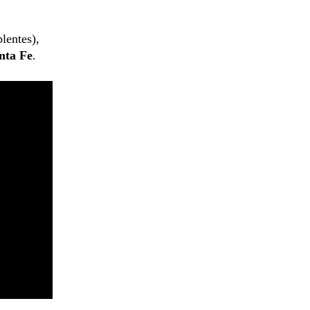
plentes),
nta Fe
.