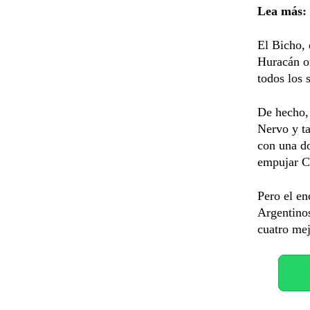
Lea más
:
El Bicho, 
Huracán or
todos los 
De hecho, 
Nervo y t
con una do
empujar C
Pero el en
Argentinos
cuatro me