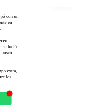
opó con un
ente en
.
eceó
n se lució
e buscó
mpo extra,
tre los