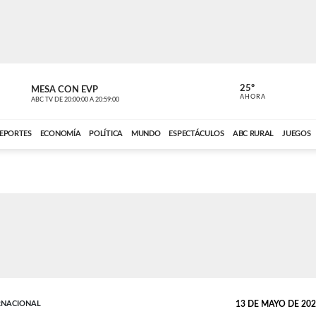
25º
MESA CON EVP
EL OBSERV
AHORA
ABC TV
DE
20:00:00
A
20:59:00
ABC CARDINAL 
EPORTES
ECONOMÍA
POLÍTICA
MUNDO
ESPECTÁCULOS
ABC RURAL
JUEGOS
RNACIONAL
13 DE MAYO DE 2026