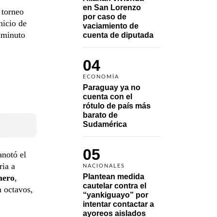
en San Lorenzo 
 torneo
por caso de 
nicio de
vaciamiento de 
 minuto
cuenta de diputada
04
ECONOMÍA
Paraguay ya no 
cuenta con el 
rótulo de país más 
barato de 
Sudamérica
05
anotó el
ria a
NACIONALES
Plantean medida 
mero
,
cautelar contra el 
n octavos,
“yankiguayo” por 
intentar contactar a 
ayoreos aislados