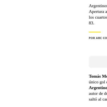
Argentinos
Apertura a
los cuarto
83.
POR
ABC C
Tomás Mo
único gol 
Argentin
autor de d
saltó al c