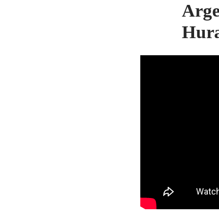
Arge
Hura