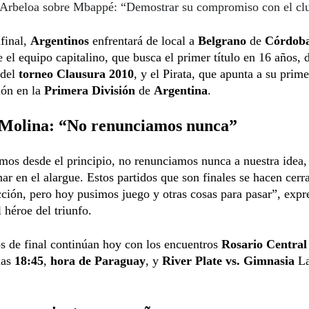
Arbeloa sobre Mbappé: “Demostrar su compromiso con el cl
final,
Argentinos
enfrentará de local a
Belgrano
de
Córdob
e el equipo capitalino, que busca el primer título en 16 años, 
 del
torneo Clausura 2010
, y el Pirata, que apunta a su prime
ión en la
Primera División
de
Argentina
.
Molina: “No renunciamos nunca”
os desde el principio, no renunciamos nunca a nuestra idea,
nar en el alargue. Estos partidos que son finales se hacen cerr
ción, pero hoy pusimos juego y otras cosas para pasar”, exp
l héroe del triunfo.
s de final continúan hoy con los encuentros
Rosario Central 
las
18:45
,
hora de Paraguay
, y
River Plate vs. Gimnasia
La