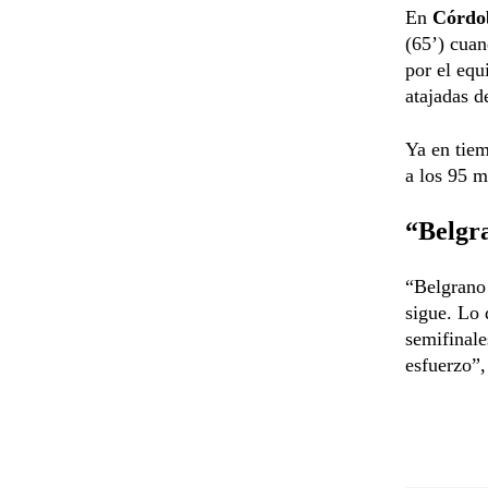
En
Córdo
(65’) cua
por el equ
atajadas 
Ya en tiem
a los 95 m
“Belgra
“Belgrano 
sigue. Lo 
semifinale
esfuerzo”,