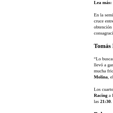
Lea más:
En la semi
cruce entr
obtención
consagrac
Tomás 
“Lo buscam
llevó a ga
mucha fric
Molina
, e
Los cuarto
Racing
a 
las
21:30
.