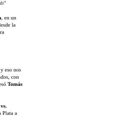
ub”
a
, en un
desde la
ra
 y eso nos
ados, con
resó
Tomás
vs.
 Plata a