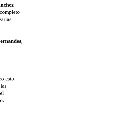
ánchez
 completo
varias
ernandes
,
ro esto
 las
el
o.