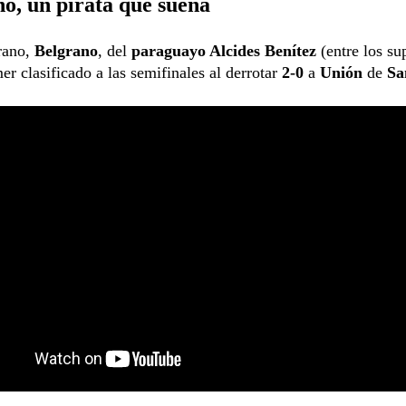
o, un pirata que sueña
ano,
Belgrano
, del
paraguayo Alcides Benítez
(entre los su
mer clasificado a las semifinales al derrotar
2-0
a
Unión
de
Sa