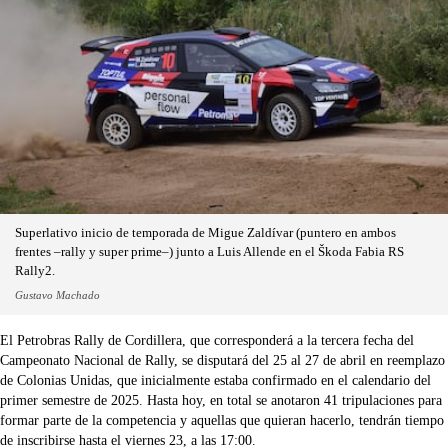
Superlativo inicio de temporada de Migue Zaldívar (puntero en ambos
frentes –rally y super prime–) junto a Luis Allende en el Škoda Fabia RS
Rally2.
Gustavo Machado
El Petrobras Rally de Cordillera, que corresponderá a la tercera fecha del
Campeonato Nacional de Rally, se disputará del 25 al 27 de abril en reemplazo
de Colonias Unidas, que inicialmente estaba confirmado en el calendario del
primer semestre de 2025. Hasta hoy, en total se anotaron 41 tripulaciones para
formar parte de la competencia y aquellas que quieran hacerlo, tendrán tiempo
de inscribirse hasta el viernes 23, a las 17:00.