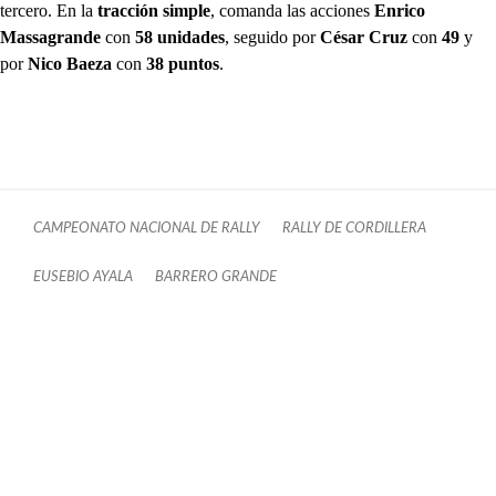
tercero. En la
tracción simple
, comanda las acciones
Enrico
Massagrande
con
58 unidades
, seguido por
César Cruz
con
49
y
por
Nico Baeza
con
38 puntos
.
CAMPEONATO NACIONAL DE RALLY
RALLY DE CORDILLERA
EUSEBIO AYALA
BARRERO GRANDE