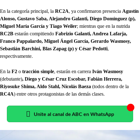
En la categoría principal, la
RC2A
, ya confirmaron presencia
Agustín
Alonso, Gustavo Saba, Alejandro Galanti, Diego Domínguez (p),
Miguel María García y Tiago Weiler
; mientras que en la nutrida
RC2B
estarán compitiendo
Fabrizio Galanti, Andrea Lafarja,
Franco Pappalardo, Miguel Ángel García, Gerardo Wasmosy,
Sebastián Barchini, Blas Zapag (p) y César Pedotti
,
respectivamente.
En la
F2
o
tracción simple
, estarán en carrera
Iván Wasmosy
(debutante)
, Diego y César Cruz Escobar, Fabián Herrera,
Riyosuke Shima, Aldo Stahl, Nicolás Baeza
(todos dentro de la
RC4A
) entre otros protagonistas de las demás clases.
Unite al canal de ABC en WhatsApp