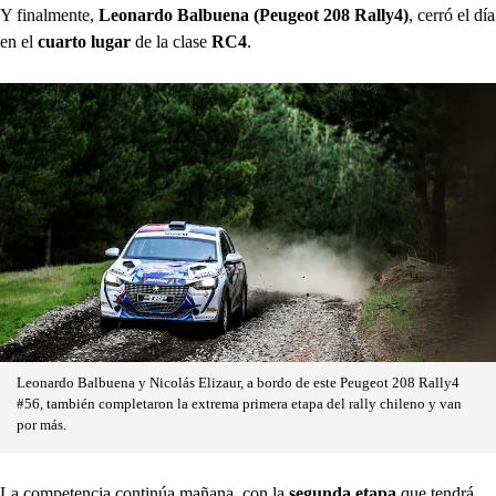
Y finalmente,
Leonardo Balbuena (Peugeot 208 Rally4)
, cerró el día
en el
cuarto lugar
de la clase
RC4
.
Leonardo Balbuena y Nicolás Elizaur, a bordo de este Peugeot 208 Rally4
#56, también completaron la extrema primera etapa del rally chileno y van
por más.
La competencia continúa mañana, con la
segunda etapa
que tendrá