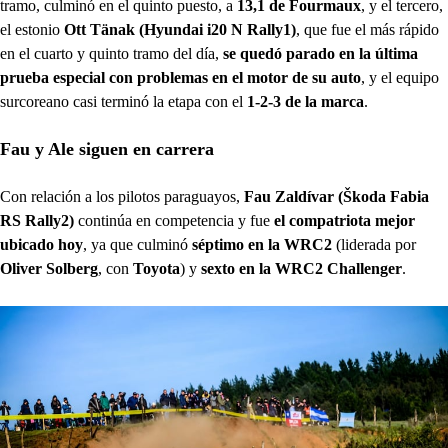
tramo, culminó en el quinto puesto, a
13,1 de Fourmaux
, y el tercero,
el estonio
Ott Tänak (Hyundai i20 N Rally1)
, que fue el más rápido
en el cuarto y quinto tramo del día,
se quedó parado en la última
prueba especial con problemas en el motor de su auto
, y el equipo
surcoreano casi terminó la etapa con el
1-2-3 de la marca
.
Fau y Ale siguen en carrera
Con relación a los pilotos paraguayos,
Fau Zaldívar (Škoda Fabia
RS Rally2)
continúa en competencia y fue
el compatriota mejor
ubicado hoy
, ya que culminó
séptimo en la WRC2
(liderada por
Oliver Solberg
, con
Toyota
) y
sexto en la WRC2 Challenger
.