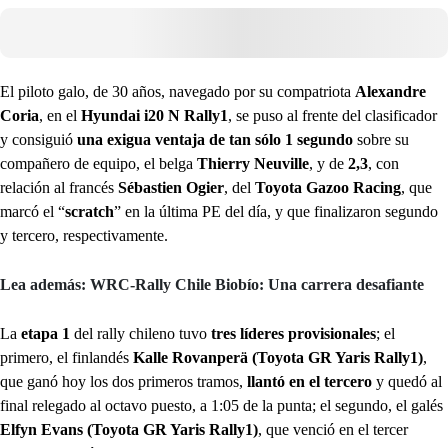
El piloto galo, de 30 años, navegado por su compatriota
Alexandre
Coria
, en el
Hyundai i20 N Rally1
, se puso al frente del clasificador
y consiguió
una exigua ventaja de tan sólo 1 segundo
sobre su
compañero de equipo, el belga
Thierry Neuville
, y de
2,3
, con
relación al francés
Sébastien Ogier
, del
Toyota Gazoo Racing
, que
marcó el “
scratch
” en la última PE del día, y que finalizaron segundo
y tercero, respectivamente.
Lea además: WRC-Rally Chile Biobío: Una carrera desafiante
La
etapa 1
del rally chileno tuvo
tres líderes provisionales
; el
primero, el finlandés
Kalle Rovanperä (Toyota GR Yaris Rally1)
,
que ganó hoy los dos primeros tramos,
llantó en el tercero
y quedó al
final relegado al octavo puesto, a 1:05 de la punta; el segundo, el galés
Elfyn Evans (Toyota GR Yaris Rally1)
, que venció en el tercer