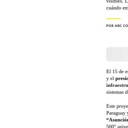
visibles. 
cuándo em
POR
ABC C
El 15 de e
y el
presi
infraestr
sistemas d
Este proye
Paraguay y
“Asunció
500° anive