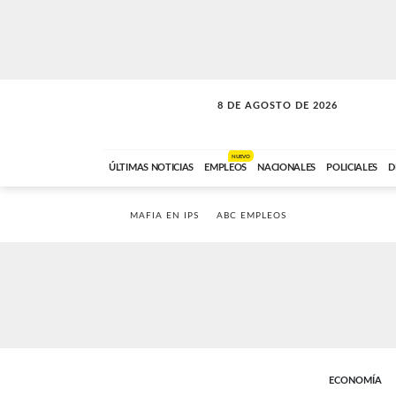
8 DE AGOSTO DE 2026
CONEXIÓN ROMANCE
ABC FM
09:00 A 11:59
NUEVO
ÚLTIMAS NOTICIAS
EMPLEOS
NACIONALES
POLICIALES
D
MAFIA EN IPS
ABC EMPLEOS
ECONOMÍA