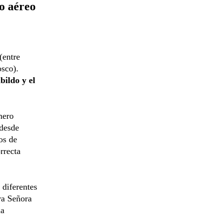
do aéreo
(entre
osco).
bildo y el
nero
 desde
os de
rrecta
 diferentes
ra Señora
la