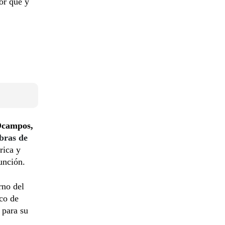
or qué y
Ocampos,
bras de
rica y
unción.
rno del
co de
s para su