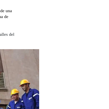
 de una
ma de
lles del