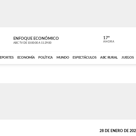
17º
ENFOQUE ECONÓMICO
ENFOQUE 
AHORA
ABC TV
DE
10:00:00
A
11:29:00
ABC CARDINAL 
EPORTES
ECONOMÍA
POLÍTICA
MUNDO
ESPECTÁCULOS
ABC RURAL
JUEGOS
28 DE ENERO DE 2025