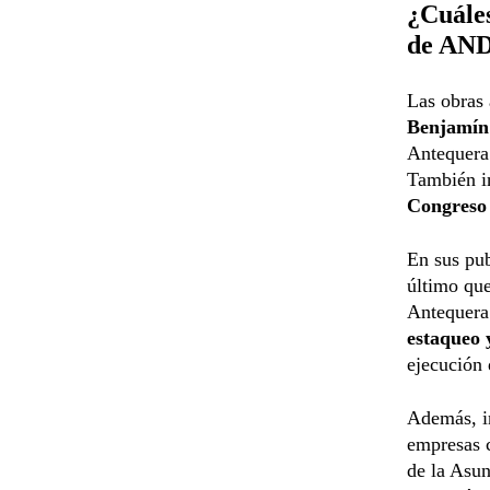
¿Cuáles
de AN
Las obras 
Benjamín 
Antequera 
También in
Congreso
En sus pub
último que
Antequera 
estaqueo 
ejecución 
Además, in
empresas c
de la Asun