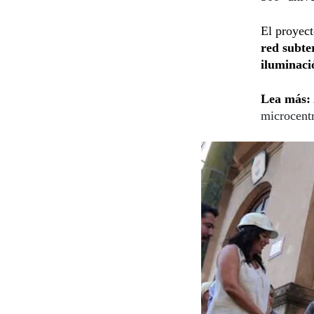
El proyec
red subte
iluminaci
Lea más:
microcentr