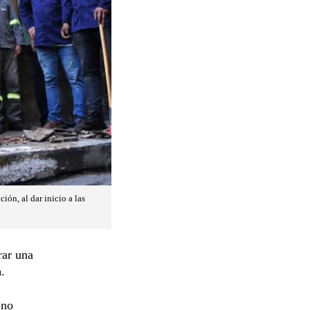
ón, al dar inicio a las
rar una
n
.
 no