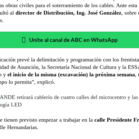
las obras civiles para el soterramiento de los cables. Ante esta 
ltó al
director de Distribución, Ing. José González
, sobre
s.
Unite al canal de ABC en WhatsApp
icación prevé la delimitación y programación con los frentista
dad de Asunción, la Secretaría Nacional de Cultura y la ESS
n y
el inicio de la misma (excavación) la próxima semana
,
mpo lo permita”, explicó.
ANDE retirará cablerío de cuatro calles del microcentro y las
logía LED
 tienen previsto empezar a trabajar en la
calle Presidente F
alle Hernandarias.