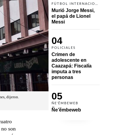
FÚTBOL INTERNACIONAL
Murió Jorge Messi, 
el papá de Lionel 
Messi
04
POLICIALES
Crimen de 
adolescente en 
Caazapá: Fiscalía 
imputa a tres 
personas 
05
es, dijeron.
ÑE'ẼMBEWEB
Ñe’ẽmbeweb
cuatro
s no son