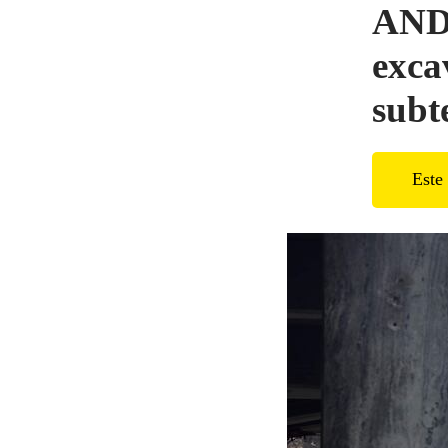
ANDE
exca
subt
Este 