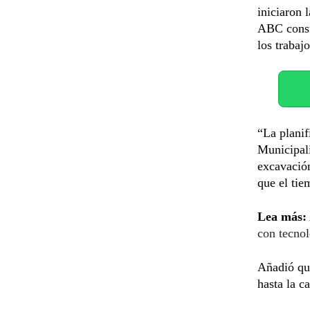
iniciaron 
ABC consu
los trabajo
“La planif
Municipali
excavació
que el tie
Lea más:
con tecno
Añadió que
hasta la c