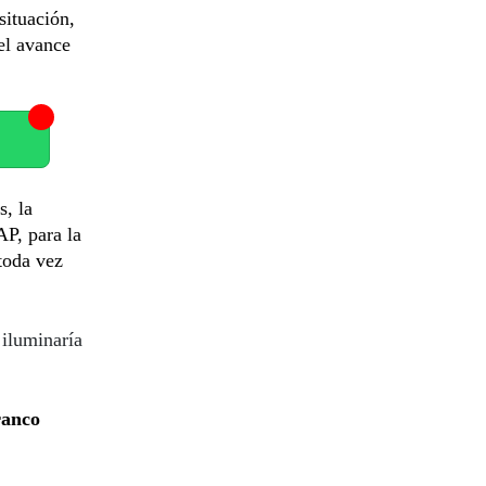
situación,
 el avance
s, la
AP, para la
 toda vez
 iluminaría
ranco