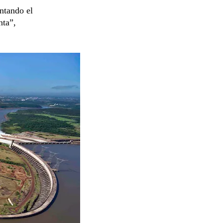
ntando el
nta”,