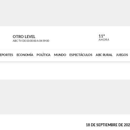
11º
OTRO LEVEL
VOCES DEL
AHORA
ABC TV
DE
03:00:00
A
04:59:00
ABC CARDINAL 
EPORTES
ECONOMÍA
POLÍTICA
MUNDO
ESPECTÁCULOS
ABC RURAL
JUEGOS
18 DE SEPTIEMBRE DE 2025