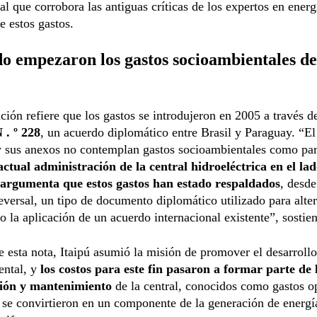
nal que corrobora las antiguas críticas de los expertos en energ
 estos gastos.
o empezaron los gastos socioambientales de
ción refiere que los gastos se introdujeron en 2005 a través d
 . º 228
, un acuerdo diplomático entre Brasil y Paraguay. “El
y sus anexos no contemplan gastos socioambientales como par
actual administración de la central hidroeléctrica en el la
 argumenta que estos gastos han estado respaldados
, desde
eversal, un tipo de documento diplomático utilizado para alter
o la aplicación de un acuerdo internacional existente”, sostie
e esta nota, Itaipú asumió la misión de promover el desarrollo
ental, y
los costos para este fin pasaron a formar parte de 
ión y mantenimiento
de la central, conocidos como gastos o
 se convirtieron en un componente de la generación de energí