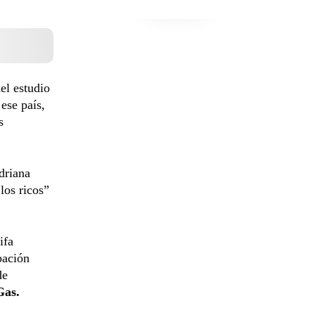
el estudio
ese país,
s
driana
los ricos”
ifa
bación
de
Gas.