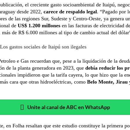
ublicación, el creciente gasto socioambiental de Itaipú, negoc
Paraguay desde 2022,
carece de respaldo legal
. “Pagado por l
es de las regiones Sur, Sudeste y Centro-Oeste, ya genera u
ional de
US$ 1.200 millones
en las facturas de electricidad d
, más de R$ 6.000 millones al tipo de cambio actual del dólar
Los gastos sociales de Itaipú son ilegales
etroleo e Gas recuerdan que, pese a la liquidación de la deud
ón de la planta generadora en 2023, que
debía reducir los pr
cionales impidieron que la tarifa cayera, lo que hizo que la en
 más cara que otras hidroeléctricas, como
Belo Monte, Jirau 
Unite al canal de ABC en WhatsApp
te, en Folha resaltan que este estudio constituye la primera po