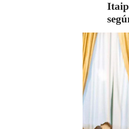
Itaip
segú