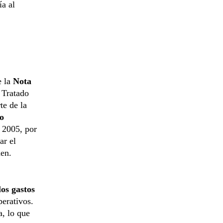
ía al
e la
Nota
 Tratado
te de la
do
 2005, por
ar el
nen.
los gastos
perativos.
a, lo que