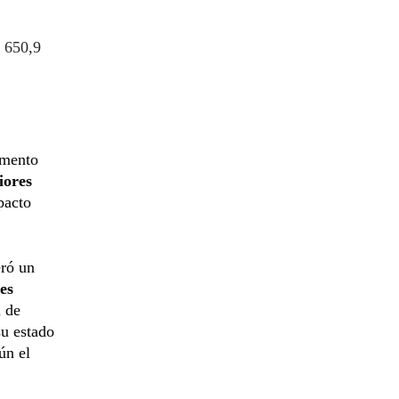
$ 650,9
umento
iores
pacto
eró un
es
a de
su estado
ún el