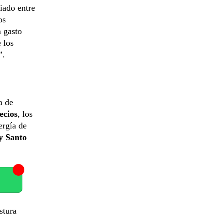
iado entre
os
n gasto
e los
”.
a de
ecios
, los
ergía de
y Santo
stura