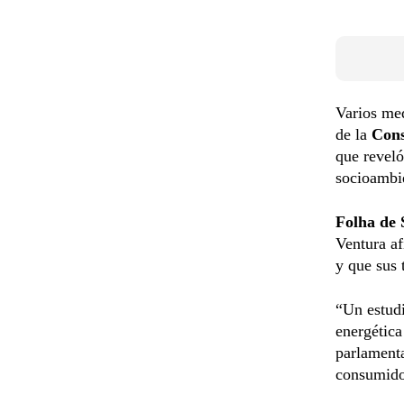
Varios med
de la
Cons
que reveló
socioambie
Folha de 
Ventura af
y que sus 
“Un estudi
energética
parlamenta
consumidor