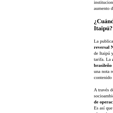
institucio
aumento de
¿Cuánd
Itaipú?
La publica
reversal N
de Itaipú 
tarifa. La
brasileño
una nota r
contenido 
A través d
socioambi
de operac
Es así que