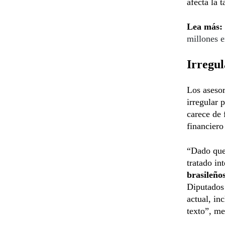
afecta la t
Lea más:
millones 
Irregul
Los asesor
irregular 
carece de 
financiero
“Dado que 
tratado in
brasileño
Diputados 
actual, in
texto”, m