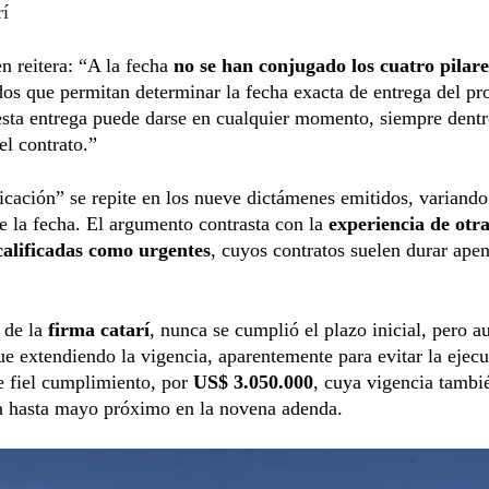
rí
n reitera: “A la fecha
no se han conjugado los cuatro pilar
s que permitan determinar la fecha exacta de entrega del pr
esta entrega puede darse en cualquier momento, siempre dentr
el contrato.”
icación” se repite en los nueve dictámenes emitidos, variando
 la fecha. El argumento contrasta con la
experiencia de otr
alificadas como urgentes
, cuyos contratos suelen durar ape
 de la
firma catarí
, nunca se cumplió el plazo inicial, pero au
gue extendiendo la vigencia, aparentemente para evitar la ejecu
e fiel cumplimiento, por
US$ 3.050.000
, cuya vigencia tambi
a hasta mayo próximo en la novena adenda.