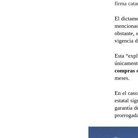
firma cata
El dictame
mencionado
obstante, 
vigencia d
Esta “expl
únicamente
compras c
meses.
En el caso
estatal si
garantía d
prorrogad