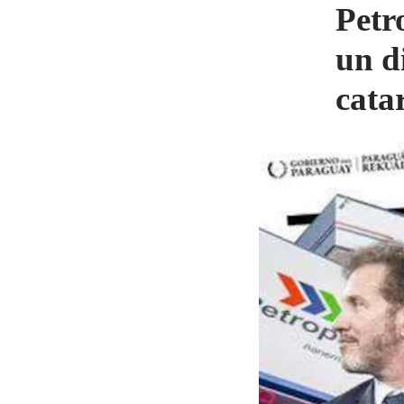
Petr
un d
cata