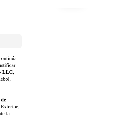
 continúa
stificar
p LLC
,
mebol,
 de
 Exterior,
te la