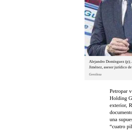
Alejandro Domínguez (p); A
Jiménez, asesor jurídico de l
Gentileza
Petropar v
Holding G
exterior,
documento,
una supues
“cuatro pi