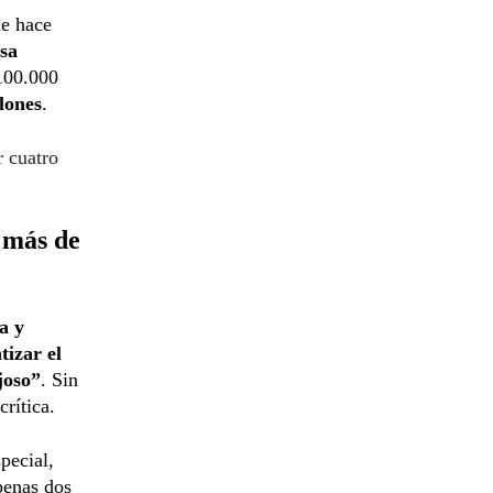
de hace
sa
 100.000
lones
.
r cuatro
 más de
a y
tizar el
joso”
. Sin
rítica.
pecial,
penas dos