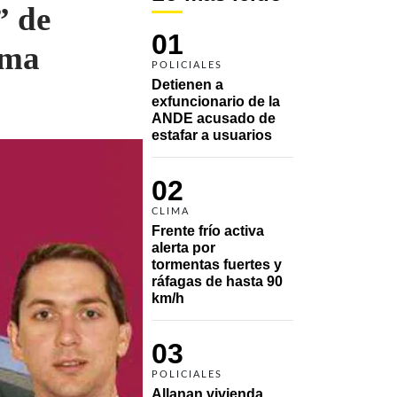
” de
01
rma
POLICIALES
Detienen a 
exfuncionario de la 
ANDE acusado de 
estafar a usuarios
02
CLIMA
Frente frío activa 
alerta por 
tormentas fuertes y 
ráfagas de hasta 90 
km/h
03
POLICIALES
Allanan vivienda 