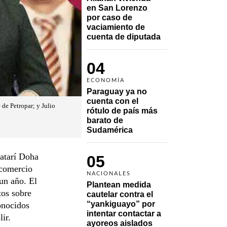
en San Lorenzo 
por caso de 
vaciamiento de 
cuenta de diputada
04
ECONOMÍA
Paraguay ya no 
cuenta con el 
de Petropar; y Julio
rótulo de país más 
barato de 
Sudamérica
catarí Doha
05
 comercio
NACIONALES
un año. El
Plantean medida 
tos sobre
cautelar contra el 
“yankiguayo” por 
onocidos
intentar contactar a 
ir.
ayoreos aislados