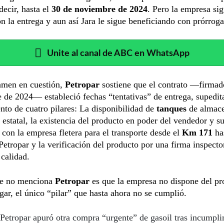
decir, hasta el
30 de noviembre de 2024
. Pero la empresa sig
n la entrega y aun así Jara le sigue beneficiando con prórroga
Unite al canal de ABC en WhatsApp
tamen en cuestión,
Petropar
sostiene que el contrato —firmad
 de 2024— estableció fechas “tentativas” de entrega, supedit
to de cuatro pilares: La disponibilidad de
tanques
de almace
a estatal, la existencia del producto en poder del vendedor y su
 con la empresa fletera para el transporte desde el
Km 171
ha
Petropar y la verificación del producto por una firma inspecto
 calidad.
ue no menciona
Petropar
es que la empresa no dispone del p
gar, el único “pilar” que hasta ahora no se cumplió.
Petropar apuró otra compra “urgente” de gasoil tras incumpl