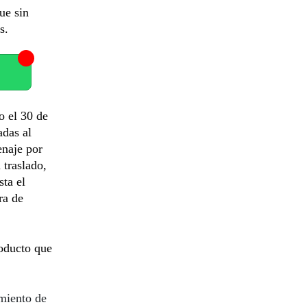
ue sin
s.
o el 30 de
adas al
naje por
 traslado,
sta el
ra de
roducto que
imiento de