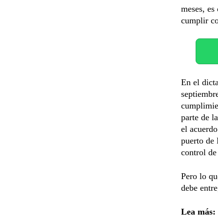
meses, es 
cumplir co
En el dic
septiembre
cumplimien
parte de l
el acuerdo
puerto de 
control de
Pero lo q
debe entre
Lea más: