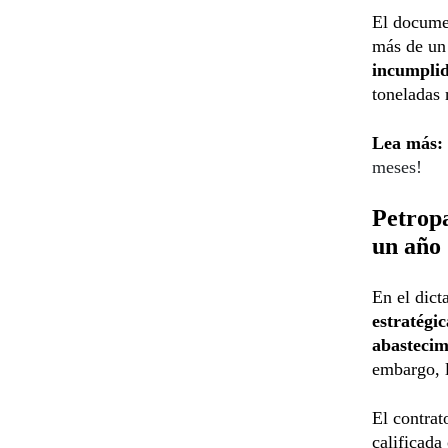
El docume
más de un 
incumpli
toneladas 
Lea más:
meses!
Petropa
un año
En el dict
estratégi
abastecim
embargo, l
El contra
calificada