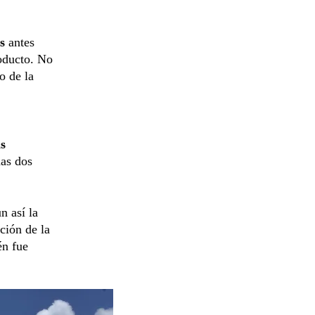
es
antes
oducto. No
o de la
as
nas dos
n así la
ción de la
én fue