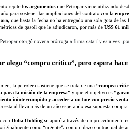
nto repite los
argumentos
que Petropar viene utilizando des
año para sostener las ampliaciones del contrato con la
empre
dora
, que hasta la fecha no ha entregado una sola gota de las
métricas de gasoil que le adjudicaron, por más de
US$ 61 mil
Petropar otorgó novena prórroga a firma catarí y esta vez ¡po
r alega “compra crítica”, pero espera hace
amen, la petrolera sostiene que se trata de una
“compra crític
ca para la misión de la empresa”
y que el objetivo es
“garan
iento ininterrumpido y acceder a un lote con precio venta
a estatal lleva más de un año esperando esa supuesta compra c
to con
Doha Holding
se apuró a través de un procedimiento es
 originalmente como “urgente”, con un plazo contractual de a