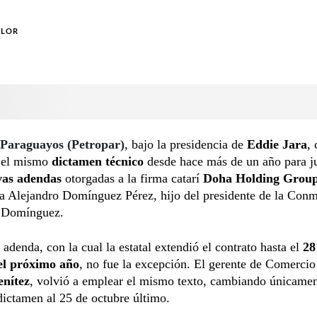
OLOR
 Paraguayos (Petropar)
, bajo la presidencia de
Eddie Jara
,
o el mismo
dictamen técnico
desde hace más de un año para ju
vas adendas
otorgadas a la firma catarí
Doha Holding Grou
a Alejandro Domínguez Pérez, hijo del presidente de la Con
 Domínguez.
adenda, con la cual la estatal extendió el contrato hasta el
28
el próximo año
, no fue la excepción. El gerente de Comercio
nítez
, volvió a emplear el mismo texto, cambiando únicamen
dictamen al 25 de octubre último.