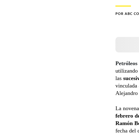
POR
ABC C
Petróleos
utilizand
las
sucesi
vinculada 
Alejandro
La novena 
febrero d
Ramón Be
fecha del 