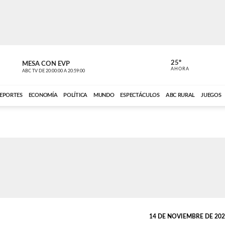
25º
MESA CON EVP
EL OBSERV
AHORA
ABC TV
DE
20:00:00
A
20:59:00
ABC CARDINAL 
EPORTES
ECONOMÍA
POLÍTICA
MUNDO
ESPECTÁCULOS
ABC RURAL
JUEGOS
14 DE NOVIEMBRE DE 2025