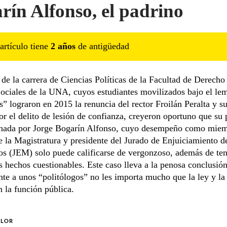
rín Alfonso, el padrino
artículo tiene
2
año
s
de antigüedad
de la carrera de Ciencias Políticas de la Facultad de Derecho
Sociales de la UNA, cuyos estudiantes movilizados bajo el 
es” lograron en 2015 la renuncia del rector Froilán Peralta y su
r el delito de lesión de confianza, creyeron oportuno que su
inada por Jorge Bogarín Alfonso, cuyo desempeño como miem
 la Magistratura y presidente del Jurado de Enjuiciamiento d
s (JEM) solo puede calificarse de vergonzoso, además de ten
s hechos cuestionables. Este caso lleva a la penosa conclusió
te a unos “politólogos” no les importa mucho que la ley y la
 la función pública.
OLOR