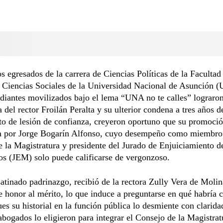
s egresados de la carrera de Ciencias Políticas de la Facultad
 Ciencias Sociales de la Universidad Nacional de Asunción 
diantes movilizados bajo el lema “UNA no te calles” lograro
a del rector Froilán Peralta y su ulterior condena a tres años d
ito de lesión de confianza, creyeron oportuno que su promoci
a por Jorge Bogarín Alfonso, cuyo desempeño como miembro
 la Magistratura y presidente del Jurado de Enjuiciamiento d
s (JEM) solo puede calificarse de vergonzoso.
satinado padrinazgo, recibió de la rectora Zully Vera de Moli
 honor al mérito, lo que induce a preguntarse en qué habría c
ues su historial en la función pública lo desmiente con clarida
abogados lo eligieron para integrar el Consejo de la Magistra