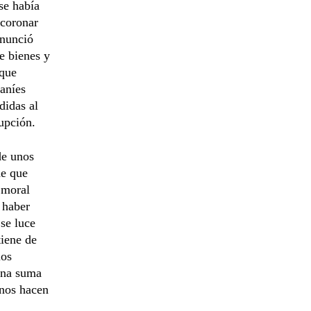
se había
 coronar
enunció
de bienes y
 que
raníes
didas al
upción.
de unos
de que
 moral
 haber
 se luce
tiene de
los
 una suma
 nos hacen