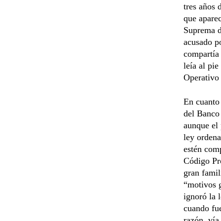
tres años 
que apare
Suprema de
acusado po
compartía 
leía al pi
Operativo 
En cuanto
del Banco 
aunque el 
ley ordena
estén comp
Código Pro
gran famil
“motivos g
ignoró la 
cuando fue
razón, vía