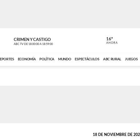
16º
CRIMEN Y CASTIGO
NOTICIERO
AHORA
ABC TV
DE
18:00:00
A
18:59:00
ABC CARDINAL 
EPORTES
ECONOMÍA
POLÍTICA
MUNDO
ESPECTÁCULOS
ABC RURAL
JUEGOS
18 DE NOVIEMBRE DE 2023