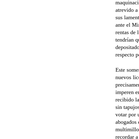
maquinacio
atrevido a
sus lament
ante el Mi
rentas de 
tendrían q
depositado
respecto p
Este some
nuevos lic
precisamen
imperen en
recibido l
sin tapujo
votar por 
abogados e
multimillo
recordar a