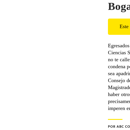
Boga
Este 
Egresados 
Ciencias 
no te call
condena po
sea apadr
Consejo de
Magistrado
haber otro
precisamen
imperen en
POR
ABC C