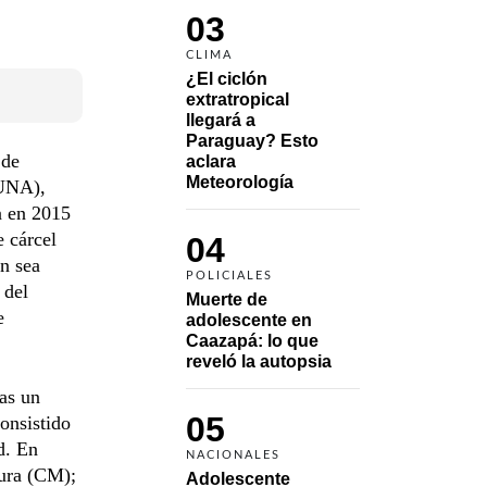
03
CLIMA
¿El ciclón 
extratropical 
llegará a 
Paraguay? Esto 
 de
aclara 
Meteorología
(UNA),
n en 2015
e cárcel
04
ón sea
POLICIALES
 del
Muerte de 
e
adolescente en 
Caazapá: lo que 
reveló la autopsia
nas un
05
onsistido
d. En
NACIONALES
tura (CM);
Adolescente 