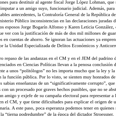
nes para destituir al agente fiscal Jorge López Lohman, que 
 imputar a un amigo suyo, funcionario judicial. Además, para
ables antecedentes, la Contraloría General de la República d
nisterio Público inconsistencias en las declaraciones juradas 
los esposos Jorge Bogarín Alfonso y Karen Leticia González,
ue ver con la justificación de más de dos mil millones de gua
s en cuentas de ahorro. Se ignoran las actuaciones ya empren
or la Unidad Especializada de Delitos Económicos y Anticorr
ro repaso de las andanzas en el CM y en el JEM del padrino 
enciados en Ciencias Políticas llevan a la penosa conclusión 
te a unos “politólogos” no les importa mucho que la ley y la
 la función pública. Por lo visto, se sienten muy honrados de
as sabias enseñanzas de un “significativamente corrupto”, que
s con un procesado por graves hechos punibles, que no se abs
un amigo y exjefe de su campaña electoral para representar a 
n el CM, y que tiene dificultades para explicar el origen de
naria. A este paso, poca esperanza podemos tener en quienes
 la “tierna podredumbre” de la época del dictador Stroessner.