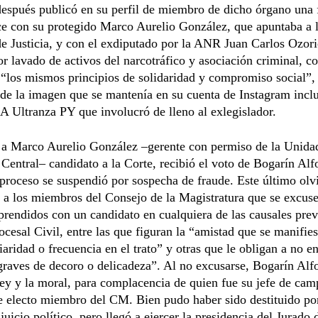
después publicó en su perfil de miembro de dicho órgano una 
ce con su protegido Marco Aurelio González, que apuntaba a 
 Justicia, y con el exdiputado por la ANR Juan Carlos Ozori
r lavado de activos del narcotráfico y asociación criminal, co
“los mismos principios de solidaridad y compromiso social”,
e de la imagen que se mantenía en su cuenta de Instagram inclu
A Ultranza PY que involucró de lleno al exlegislador.
 a Marco Aurelio González –gerente con permiso de la Unidad
Central– candidato a la Corte, recibió el voto de Bogarín Alf
proceso se suspendió por sospecha de fraude. Este último olv
 a los miembros del Consejo de la Magistratura que se excus
rendidos con un candidato en cualquiera de las causales previ
cesal Civil, entre las que figuran la “amistad que se manifies
iaridad o frecuencia en el trato” y otras que le obligan a no en
raves de decoro o delicadeza”. Al no excusarse, Bogarín Alf
ley y la moral, para complacencia de quien fue su jefe de ca
 electo miembro del CM. Bien pudo haber sido destituido por
 juicio político, pero llegó a ejercer la presidencia del Jurado 