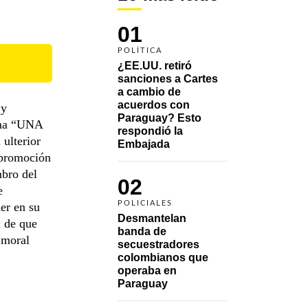
01
POLÍTICA
¿EE.UU. retiró 
sanciones a Cartes 
a cambio de 
acuerdos con 
 y
Paraguay? Esto 
lema “UNA
respondió la 
 ulterior
Embajada
 promoción
bro del
02
e
POLICIALES
er en su
Desmantelan 
n de que
banda de 
 moral
secuestradores 
colombianos que 
operaba en 
Paraguay