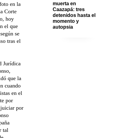
foto en la
muerta en 
Caazapá: tres 
la Corte
detenidos hasta el 
o, hoy
momento y 
n el que
autopsia
 según se
so tras el
 Jurídica
onso,
idó que la
en cuando
stas en el
te por
juiciar por
onso
mpaña
 tal
de