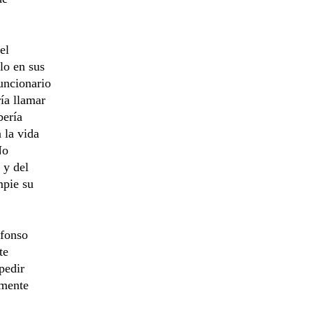
el
lo en sus
funcionario
ía llamar
bería
 la vida
No
 y del
mpie su
lfonso
te
pedir
amente