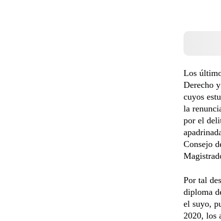
Los último
Derecho y
cuyos estu
la renunci
por el del
apadrinad
Consejo de
Magistrado
Por tal de
diploma de
el suyo, p
2020, los 