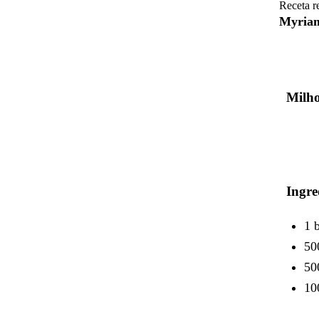
Receta r
Myria
Milho
Ingre
1 
50
500
10