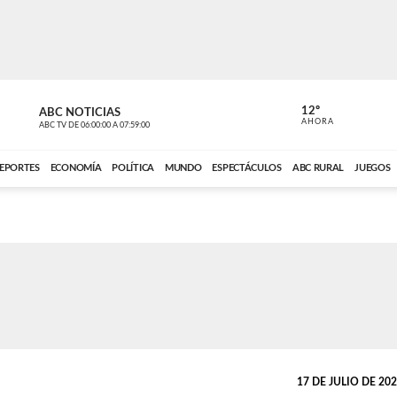
12º
ABC NOTICIAS
LA PRIMER
AHORA
ABC TV
DE
06:00:00
A
07:59:00
ABC CARDINAL 
EPORTES
ECONOMÍA
POLÍTICA
MUNDO
ESPECTÁCULOS
ABC RURAL
JUEGOS
17 DE JULIO DE 2022