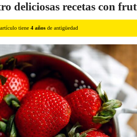
o deliciosas recetas con frut
artículo tiene
4
año
s
de antigüedad