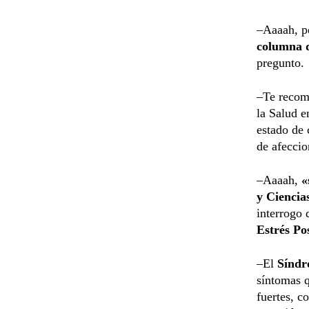
–Aaaah, pe
columna 
pregunto.
–Te recom
la Salud e
estado de
de afeccio
–Aaaah,
«
y Cienci
interrogo 
Estrés Po
–El
Síndro
síntomas 
fuertes, 