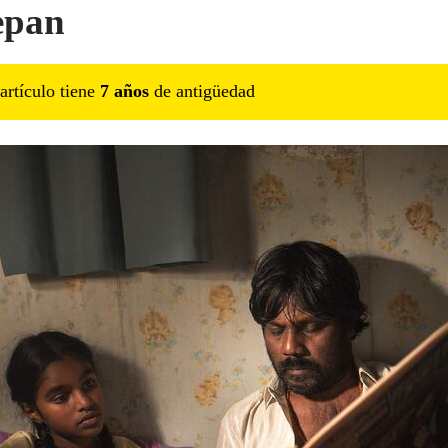
epan
artículo tiene
7
año
s
de antigüedad