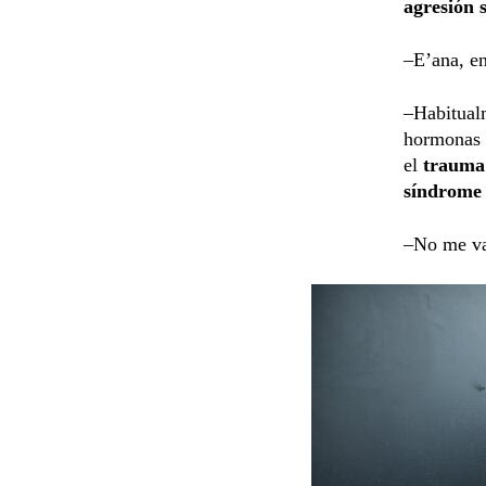
agresión 
–E’ana, en
–Habitualm
hormonas 
el
traum
síndrom
–No me va