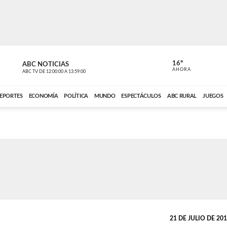
16º
ABC NOTICIAS
CARDINAL 
AHORA
ABC TV
DE
12:00:00
A
13:59:00
ABC CARDINAL 
EPORTES
ECONOMÍA
POLÍTICA
MUNDO
ESPECTÁCULOS
ABC RURAL
JUEGOS
21 DE JULIO DE 2019