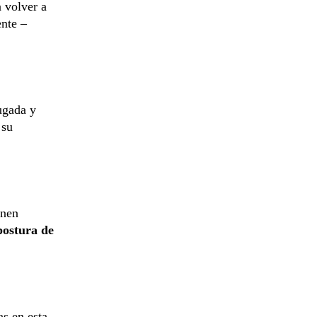
 volver a
nte –
ugada y
 su
onen
ostura de
as en esta