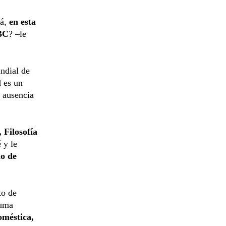
á,
en esta
ABC
? –le
ndial de
d es un
a ausencia
 Filosofía
 y le
o de
to de
auma
oméstica,