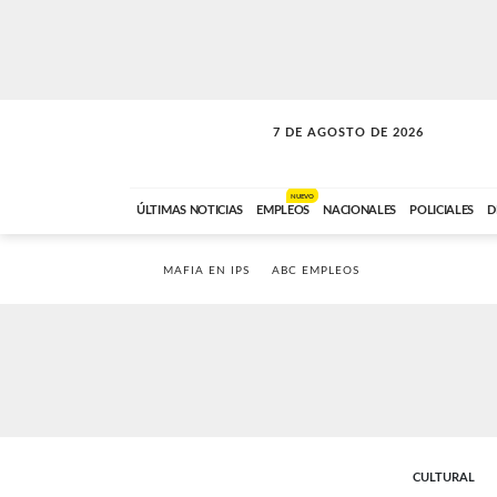
7 DE AGOSTO DE 2026
A DE LA TARDE
ABC FM
12:00 A 14:59
NUEVO
ÚLTIMAS NOTICIAS
EMPLEOS
NACIONALES
POLICIALES
D
MAFIA EN IPS
ABC EMPLEOS
CULTURAL