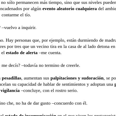
 no sólo permanecen más tiempo, sino que sus niveles pueden
sencadenados por algún
evento aleatorio cualquiera
del ambie
 contarme el tío.
 –vuelvo a inquirir.
o. Hay personas que, por ejemplo, están durmiendo de madr
tres por tres que un vecino tira en la casa de al lado detona en
 el
estado de alerta
–me cuenta.
 me decís? –todavía no termino de creerle.
n
pesadillas
, aumentan sus
palpitaciones y sudoración
, se p
ncelan su capacidad de hablar de sentimientos y adoptan una
p
 vigilancia
–concluye, con el rostro serio.
no che, no ha de dar gusto –concuerdo con él.
 el
estado de incomunicación
en el que viven los protagonist