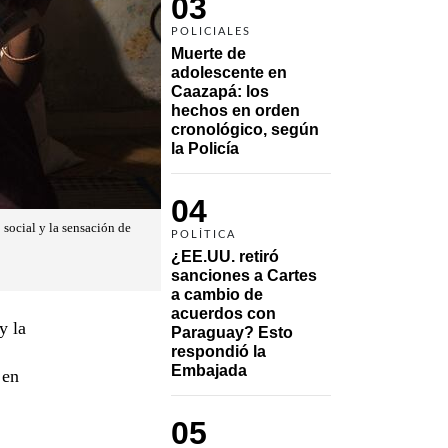
03
POLICIALES
Muerte de 
adolescente en 
Caazapá: los 
hechos en orden 
cronológico, según 
la Policía
04
 social y la sensación de
POLÍTICA
¿EE.UU. retiró 
sanciones a Cartes 
a cambio de 
acuerdos con 
y la
Paraguay? Esto 
respondió la 
Embajada
 en
05