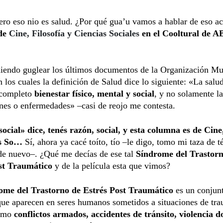
ro eso nio es salud. ¿Por qué gua’u vamos a hablar de eso ac
de
Cine, Filosofía y Ciencias Sociales
en el Cooltural de 
iendo guglear los últimos documentos de la Organización Mu
n los cuales la definición de Salud dice lo siguiente: «La salu
 completo
bienestar físico, mental y social
, y no solamente l
nes o enfermedades» –casi de reojo me contesta.
social» dice, tenés razón, social, y esta columna es de Cine,
as So…
Sí, ahora ya cacé toíto, tío –le digo, tomo mi taza de té
de nuevo–. ¿Qué me decías de ese tal
Síndrome del Trastorn
st Traumático
y de la película esta que vimos?
me del Trastorno de Estrés Post Traumático
es un conjun
que aparecen en seres humanos sometidos a situaciones de tr
como
conflictos armados, accidentes de tránsito, violencia d