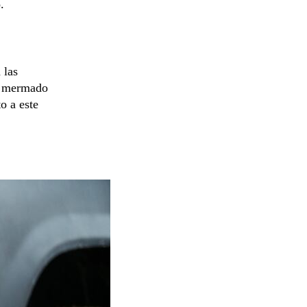
.
 las
a mermado
o a este