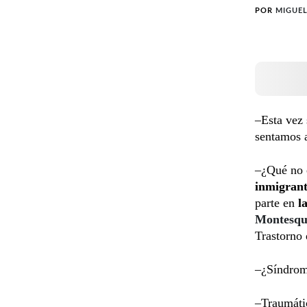
POR
MIGUE
–Esta vez 
sentamos 
–¿Qué no e
inmigrant
parte en
la
Montesqui
Trastorno 
–¿Síndrome
–Traumáti