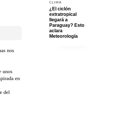
CLIMA
¿El ciclón 
extratropical 
llegará a 
Paraguay? Esto 
aclara 
Meteorología
nas nos
e unos
spirada en
e del