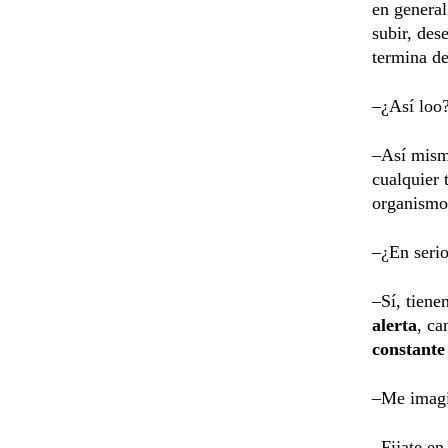
en general
subir, de
termina de
–¿Así loo?
–Así mism
cualquier 
organismo
–¿En serio
–Sí, tiene
alerta
, ca
constante
–Me imagi
–Fijate en