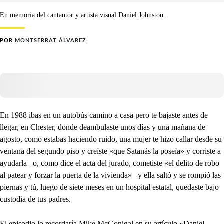
En memoria del cantautor y artista visual Daniel Johnston.
POR
MONTSERRAT ÁLVAREZ
En 1988 ibas en un autobús camino a casa pero te bajaste antes de
llegar, en Chester, donde deambulaste unos días y una mañana de
agosto, como estabas haciendo ruido, una mujer te hizo callar desde su
ventana del segundo piso y creíste «que Satanás la poseía» y corriste a
ayudarla –o, como dice el acta del jurado, cometiste «el delito de robo
al patear y forzar la puerta de la vivienda»– y ella saltó y se rompió las
piernas y tú, luego de siete meses en un hospital estatal, quedaste bajo
custodia de tus padres.
El episodio lo recordaría Mike McGonigal en su artículo «Daniel