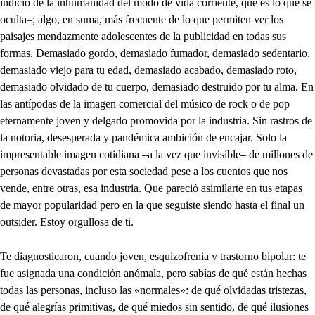
indicio de la inhumanidad del modo de vida corriente, que es lo que se
oculta–; algo, en suma, más frecuente de lo que permiten ver los
paisajes mendazmente adolescentes de la publicidad en todas sus
formas. Demasiado gordo, demasiado fumador, demasiado sedentario,
demasiado viejo para tu edad, demasiado acabado, demasiado roto,
demasiado olvidado de tu cuerpo, demasiado destruido por tu alma. En
las antípodas de la imagen comercial del músico de rock o de pop
eternamente joven y delgado promovida por la industria. Sin rastros de
la notoria, desesperada y pandémica ambición de encajar. Solo la
impresentable imagen cotidiana –a la vez que invisible– de millones de
personas devastadas por esta sociedad pese a los cuentos que nos
vende, entre otras, esa industria. Que pareció asimilarte en tus etapas
de mayor popularidad pero en la que seguiste siendo hasta el final un
outsider. Estoy orgullosa de ti.
Te diagnosticaron, cuando joven, esquizofrenia y trastorno bipolar: te
fue asignada una condición anómala, pero sabías de qué están hechas
todas las personas, incluso las «normales»: de qué olvidadas tristezas,
de qué alegrías primitivas, de qué miedos sin sentido, de qué ilusiones