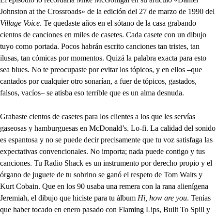
Johnston at the Crossroads» de la edición del 27 de marzo de 1990 del
Village Voice
. Te quedaste años en el sótano de la casa grabando
cientos de canciones en miles de casetes. Cada casete con un dibujo
tuyo como portada. Pocos habrán escrito canciones tan tristes, tan
ilusas, tan cómicas por momentos. Quizá la palabra exacta para esto
sea blues. No te preocupaste por evitar los tópicos, y en ellos –que
cantados por cualquier otro sonarían, a fuer de tópicos, gastados,
falsos, vacíos– se atisba eso terrible que es un alma desnuda.
Grabaste cientos de casetes para los clientes a los que les servías
gaseosas y hamburguesas en McDonald’s. Lo-fi. La calidad del sonido
es espantosa y no se puede decir precisamente que tu voz satisfaga las
expectativas convencionales. No importa; nada puede contigo y tus
canciones. Tu Radio Shack es un instrumento por derecho propio y el
órgano de juguete de tu sobrino se ganó el respeto de Tom Waits y
Kurt Cobain. Que en los 90 usaba una remera con la rana alienígena
Jeremiah, el dibujo que hiciste para tu álbum
Hi, how are you
. Tenías
que haber tocado en enero pasado con Flaming Lips, Built To Spill y