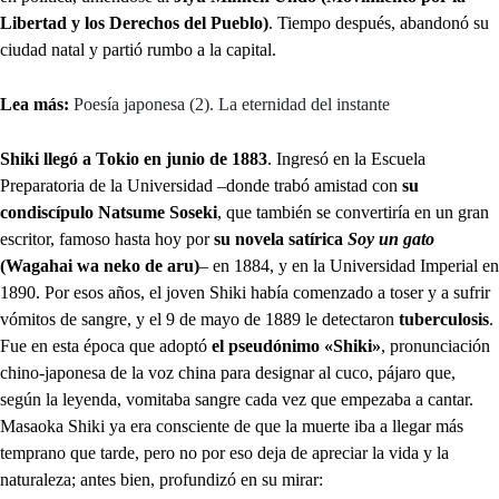
Libertad y los Derechos del Pueblo)
. Tiempo después, abandonó su
ciudad natal y partió rumbo a la capital.
Lea más:
Poesía japonesa (2). La eternidad del instante
Shiki llegó a Tokio en junio de 1883
. Ingresó en la Escuela
Preparatoria de la Universidad –donde trabó amistad con
su
condiscípulo Natsume Soseki
, que también se convertiría en un gran
escritor, famoso hasta hoy por
su novela satírica
Soy un gato
(Wagahai wa neko de aru)
– en 1884, y en la Universidad Imperial en
1890. Por esos años, el joven Shiki había comenzado a toser y a sufrir
vómitos de sangre, y el 9 de mayo de 1889 le detectaron
tuberculosis
.
Fue en esta época que adoptó
el pseudónimo «Shiki»
, pronunciación
chino-japonesa de la voz china para designar al cuco, pájaro que,
según la leyenda, vomitaba sangre cada vez que empezaba a cantar.
Masaoka Shiki ya era consciente de que la muerte iba a llegar más
temprano que tarde, pero no por eso deja de apreciar la vida y la
naturaleza; antes bien, profundizó en su mirar: