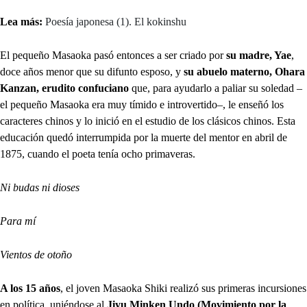
Lea más:
Poesía japonesa (1). El kokinshu
El pequeño Masaoka pasó entonces a ser criado por
su madre, Yae
,
doce años menor que su difunto esposo, y
su abuelo materno, Ohara
Kanzan, erudito confuciano
que, para ayudarlo a paliar su soledad –
el pequeño Masaoka era muy tímido e introvertido–, le enseñó los
caracteres chinos y lo inició en el estudio de los clásicos chinos. Esta
educación quedó interrumpida por la muerte del mentor en abril de
1875, cuando el poeta tenía ocho primaveras.
Ni budas ni dioses
Para mí
Vientos de otoño
A los 15 años
, el joven Masaoka Shiki realizó sus primeras incursiones
en política, uniéndose al
Jiyu Minken Undo (Movimiento por la