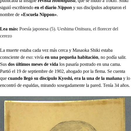
publicaba la insigne
revista
Hototoguisu
, que se mudó a Tokio. Shiki
siguió escribiendo
en el diario
Nippon
y sus discípulos adoptaron el
nombre de
«Escuela Nippon»
.
Lea más:
Poesía japonesa (5). Ueshima Onitsura, el florecer del
cerezo
La muerte estaba cada vez más cerca y Masaoka Shiki estaba
consciente de eso: vivía
en una pequeña habitación
, no podía salir.
Sus
dos últimos meses de vida
los pasaría postrado en una cama.
Partió el 19 de septiembre de 1902, ahogado por la flema. Se cuenta
que
cuando llegó su discípulo Kyoshi, era la una de la mañana
y lo
encontró de espaldas, mirando sosegadamente la pared. Tenía 34 años.