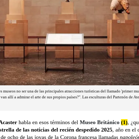
museos no ser una de las principales atracciones turísticas del llamado 'primer mu
 van allí a admirar el arte de sus propios países?". Las esculturas del Partenón de A
Acaster
habla en esos términos del
Museo Británico
(1)
, ¿qu
estrella de las noticias del recién despedido 2025
, año en el 
de ocho de las joyas de la Corona francesa llamadas
napoleó