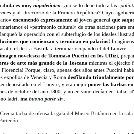
n duda es muy
napoleónico
: ¿no se lo debe todo a las
spoliat
ennes
y al Directorio de la Primera República? Cuyo «gobier
nario»
encomendó expresamente al
joven general
que saqu
amaríamos el «patrimonio cultural» de otras naciones para en
lanqueó la operación con el subterfugio de los ideales ilustra
oluciones que comienzan y terminan en palacios!
Imagínens
 asalto el de La Bastilla a terminar ocupando el del Louvre
 imagen novelesca de Tommaso Puccini en los Uffizi
, prep
bras de arte más grande de la Toscana
mientras el ejército 
 Florencia! Porque, claro, apenas dos años antes Puccini había
los expolios de Venecia y Roma
desfilando triunfalmente por
er depositado en el Louvre, y era mejor
poner las barbas e
mes de octubre del año 1800, y no en vano decían en Italia: «N
ono ladri,
ma
buona parte
sì
».
Grecia tacha de ofensa la gala del Museo Británico en la sala
 Partenón