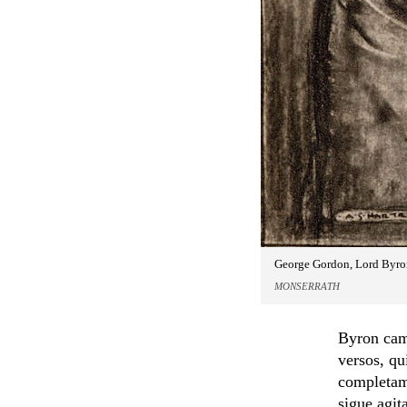
George Gordon, Lord Byron,
MONSERRATH
Byron camb
versos, qu
completam
sigue agit