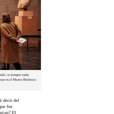
ndo', si siempre están
tenas en el Museo Británico
é decir del
que fue
nicas
? El