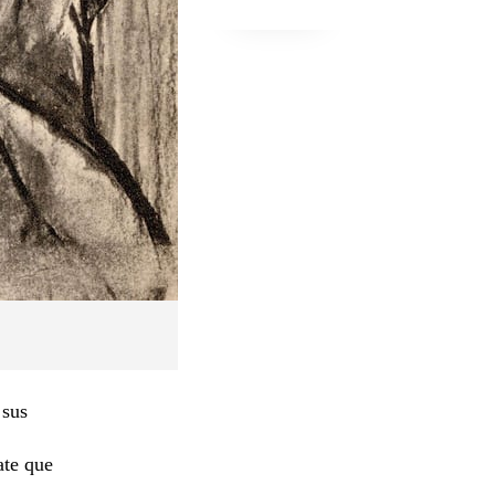
 sus
ate que