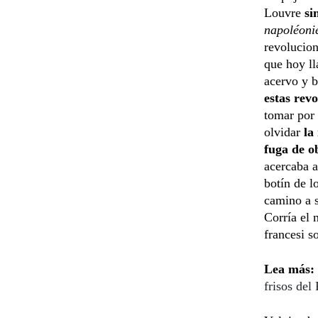
Louvre
si
napoléoni
revolucio
que hoy ll
acervo y b
estas rev
tomar por
olvidar
la
fuga de o
acercaba a
botín de 
camino a s
Corría el 
francesi s
Lea más:
frisos del