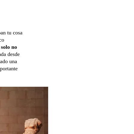
ban tu cosa
co
 solo no
ada desde
lado una
portante