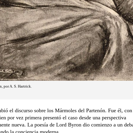
 por A. S. Hartrick.
ió el discurso sobre los Mármoles del Partenón. Fue él, con
ien por vez primera presentó el caso desde una perspectiva
ente nueva. La poesía de Lord Byron dio comienzo a un deb
ando la conciencia moderna.