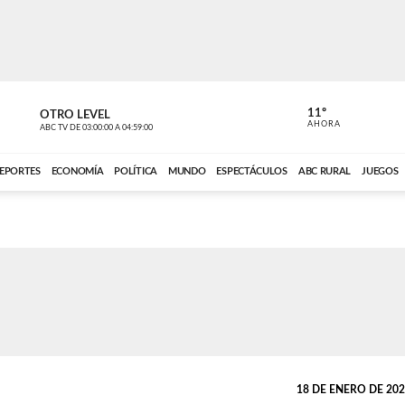
11º
OTRO LEVEL
VOCES DEL
AHORA
ABC TV
DE
03:00:00
A
04:59:00
ABC CARDINAL 
EPORTES
ECONOMÍA
POLÍTICA
MUNDO
ESPECTÁCULOS
ABC RURAL
JUEGOS
18 DE ENERO DE 2026