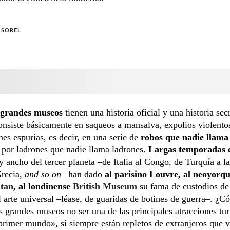
 SOREL
 grandes museos
tienen una historia oficial y una historia sec
nsiste básicamente en saqueos a mansalva, expolios violento
nes espurias, es decir, en una serie de
robos que nadie llama
 por ladrones que nadie llama ladrones.
Largas temporadas 
 y ancho del tercer planeta –de Italia al Congo, de Turquía a la
Grecia,
and so on
– han dado
al parisino Louvre, al neoyorq
itan
, al londinense
British Museum
su fama de custodios de
l arte universal –léase, de guaridas de botines de guerra–. ¿
s grandes museos no ser una de las principales atracciones turí
rimer mundo», si siempre están repletos de extranjeros que va