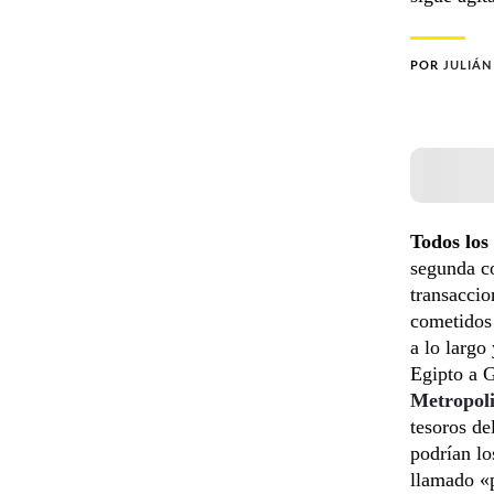
POR
JULIÁN
Todos los
segunda co
transaccio
cometidos
a lo largo
Egipto a 
Metropol
tesoros de
podrían lo
llamado «p