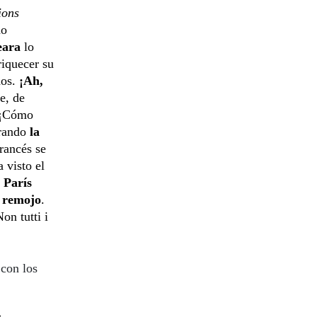
ions
no
eara
lo
riquecer su
dos.
¡Ah,
e, de
… ¡Cómo
arando
la
francés se
 visto el
 París
n remojo
.
on tutti i
 con los