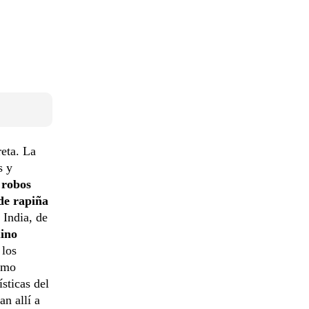
reta. La
s y
 robos
de rapiña
 India, de
uino
 los
Cómo
sticas del
n allí a