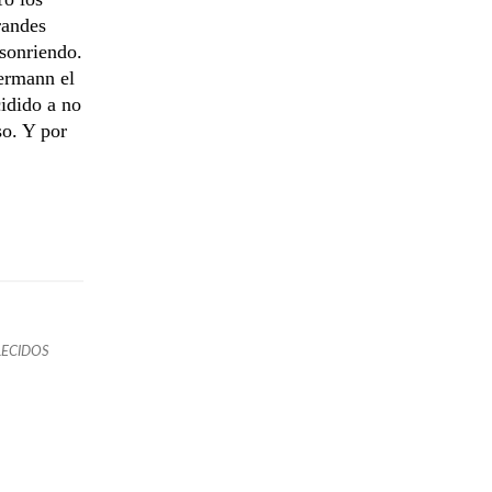
randes
 sonriendo.
ermann el
cidido a no
so. Y por
LECIDOS