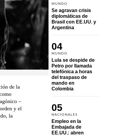
MUNDO
Se agravan crisis 
diplomáticas de 
Brasil con EE.UU. y 
Argentina
04
MUNDO
Lula se despide de 
Petro por llamada 
telefónica a horas 
del traspaso de 
mando en 
ión de la
Colombia
o como
 agónico –
05
 orden y el
do, la
NACIONALES
Empleo en la 
Embajada de 
EE.UU.: abren 