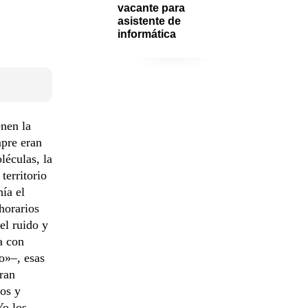
vacante para 
asistente de 
informática
enen la
mpre eran
léculas, la
territorio
nía el
horarios
el ruido y
a con
o»–, esas
eran
los y
Yo los