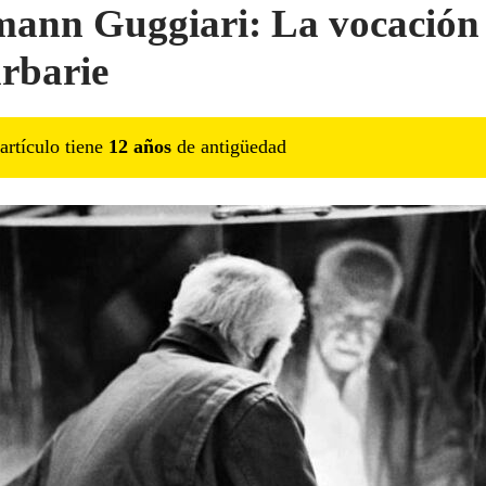
ann Guggiari: La vocación
arbarie
artículo tiene
12
año
s
de antigüedad