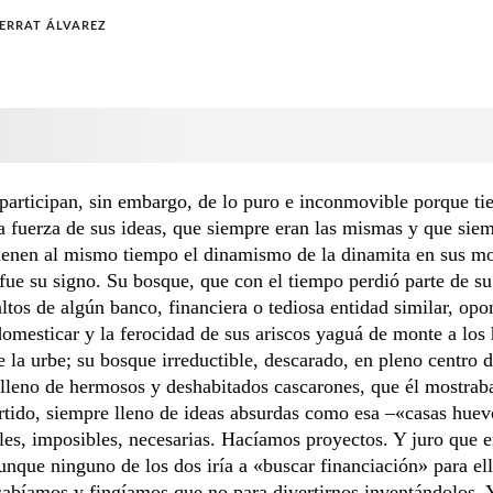
ERRAT ÁLVAREZ
participan, sin embargo, de lo puro e inconmovible porque ti
a fuerza de sus ideas, que siempre eran las mismas y que sie
tienen al mismo tiempo el dinamismo de la dinamita en sus mo
fue su signo. Su bosque, que con el tiempo perdió parte de su 
altos de algún banco, financiera o tediosa entidad similar, opo
domesticar y la ferocidad de sus ariscos yaguá de monte a los 
e la urbe; su bosque irreductible, descarado, en pleno centro d
, lleno de hermosos y deshabitados cascarones, que él mostrab
rtido, siempre lleno de ideas absurdas como esa –«casas huev
iles, imposibles, necesarias. Hacíamos proyectos. Y juro que 
nque ninguno de los dos iría a «buscar financiación» para el
abíamos y fingíamos que no para divertirnos inventándolos. 