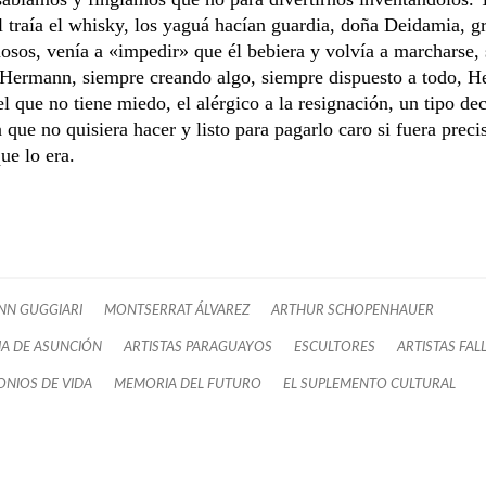
él traía el whisky, los yaguá hacían guardia, doña Deidamia, g
osos, venía a «impedir» que él bebiera y volvía a marcharse,
 Hermann, siempre creando algo, siempre dispuesto a todo, H
l que no tiene miedo, el alérgico a la resignación, un tipo de
 que no quisiera hacer y listo para pagarlo caro si fuera preci
ue lo era.
N GUGGIARI
MONTSERRAT ÁLVAREZ
ARTHUR SCHOPENHAUER
IA DE ASUNCIÓN
ARTISTAS PARAGUAYOS
ESCULTORES
ARTISTAS FAL
ONIOS DE VIDA
MEMORIA DEL FUTURO
EL SUPLEMENTO CULTURAL