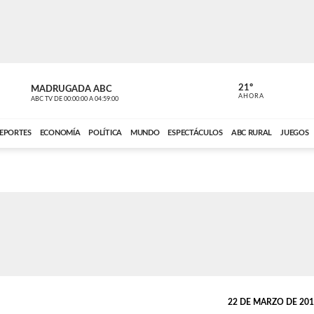
21º
MADRUGADA ABC
MADRUGAD
AHORA
ABC TV
DE
00:00:00
A
04:59:00
ABC CARDINAL 
EPORTES
ECONOMÍA
POLÍTICA
MUNDO
ESPECTÁCULOS
ABC RURAL
JUEGOS
22 DE MARZO DE 2014