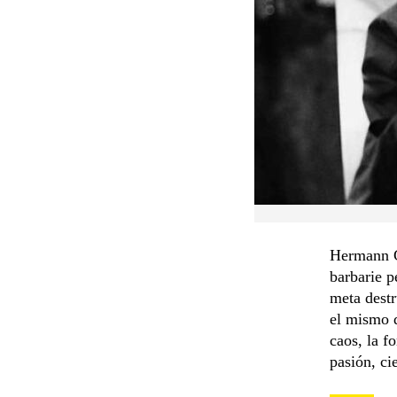
Hermann Gu
barbarie p
meta destr
el mismo d
caos, la f
pasión, ci