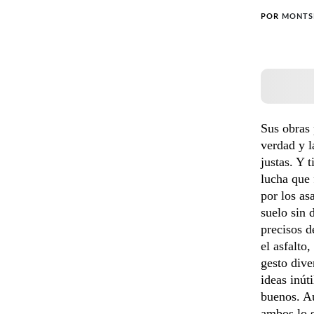
POR
MONTS
Sus obras 
verdad y l
justas. Y 
lucha que 
por los as
suelo sin 
precisos d
el asfalto
gesto dive
ideas inút
buenos. Au
ambos lo s