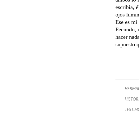
escribía, 
ojos lumin
Ese es mi
Fecundo, e
hacer nada
supuesto q
HERMAN
HISTOR
TESTIM