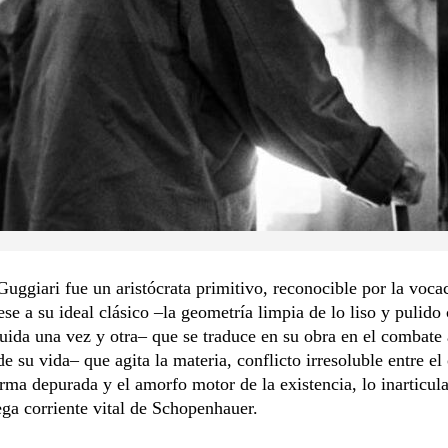
ggiari fue un aristócrata primitivo, reconocible por la vocac
ese a su ideal clásico –la geometría limpia de lo liso y pulid
uida una vez y otra– que se traduce en su obra en el combate
e su vida– que agita la materia, conflicto irresoluble entre el
orma depurada y el amorfo motor de la existencia, lo inarticula
ega corriente vital de Schopenhauer.