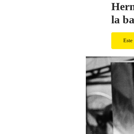
Herm
la b
Este 