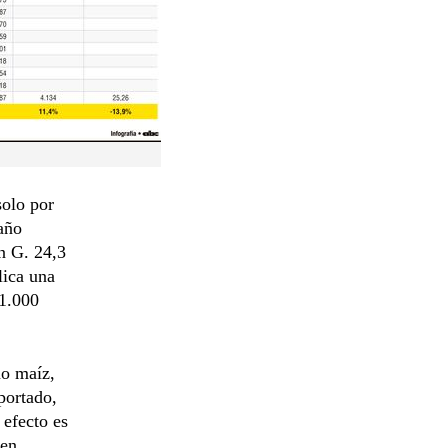
solo por
año
an G. 24,3
lica una
 1.000
mo maíz,
portado,
 efecto es
 en