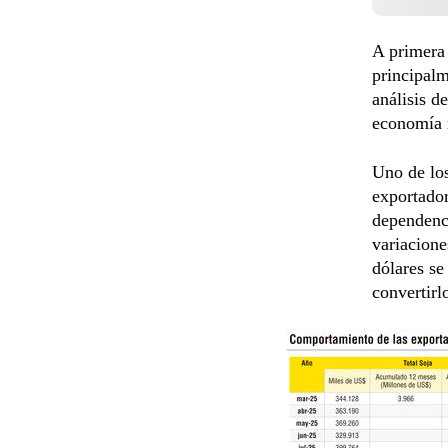
A primera 
principalm
análisis d
economía r
Uno de los
exportador
dependenci
variacione
dólares se
convertirl