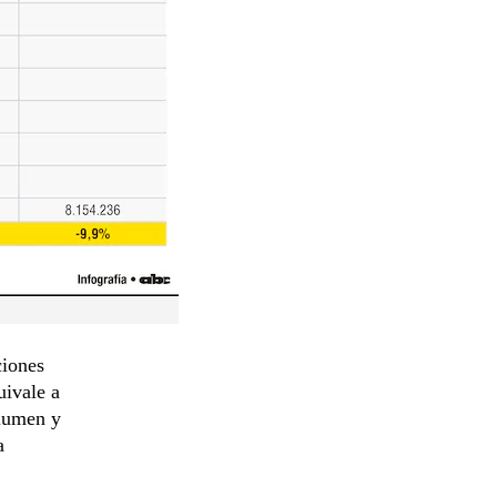
ciones
uivale a
olumen y
a