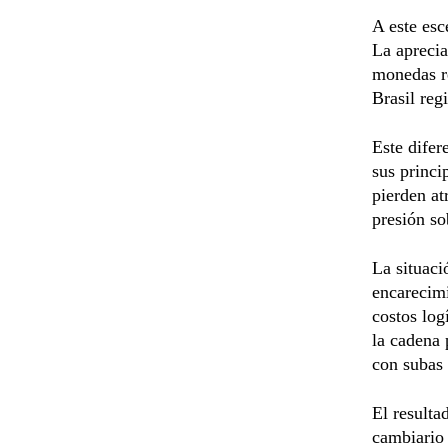
A este esc
La aprecia
monedas re
Brasil reg
Este difer
sus princi
pierden at
presión so
La situaci
encarecimi
costos log
la cadena 
con subas 
El resulta
cambiario 