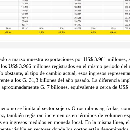
ado a marzo muestra exportaciones por US$ 3.981 millones, 
los US$ 3.966 millones registrados en el mismo periodo del 
No obstante, al tipo de cambio actual, esos ingresos represent
frente a los G. 31,3 billones del año pasado. La diferencia imp
e aproximadamente G. 7 billones, equivalente a cerca de US$
eno no se limita al sector sojero. Otros rubros agrícolas, co
roz, también registran incrementos en términos de volumen ex
s en ingresos medidos en moneda local. En la misma línea, el
mente visible en sectores donde los costos están denominados