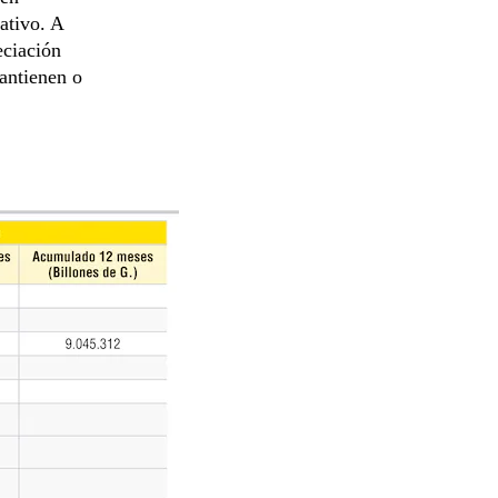
rativo. A
eciación
mantienen o