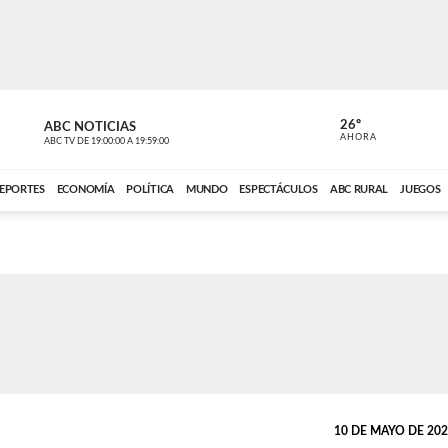
26º
ABC NOTICIAS
CARDINAL 
AHORA
ABC TV
DE
19:00:00
A
19:59:00
ABC CARDINAL 
EPORTES
ECONOMÍA
POLÍTICA
MUNDO
ESPECTÁCULOS
ABC RURAL
JUEGOS
10 DE MAYO DE 2026