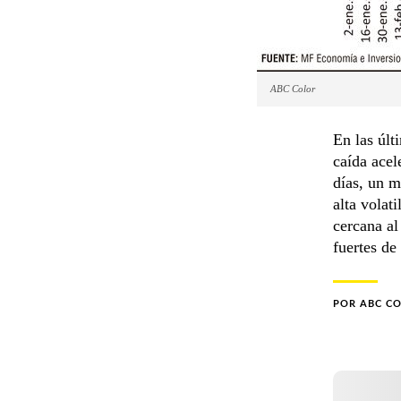
ABC Color
En las últ
caída acel
días, un m
alta volat
cercana a
fuertes de
POR
ABC C