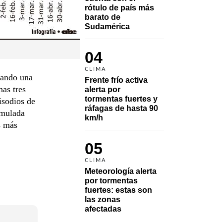
rótulo de país más 
barato de 
Sudamérica
04
CLIMA
rando una
Frente frío activa 
nas tres
alerta por 
tormentas fuertes y 
isodios de
ráfagas de hasta 90 
umulada
km/h
s más
05
CLIMA
Meteorología alerta 
por tormentas 
fuertes: estas son 
las zonas 
afectadas