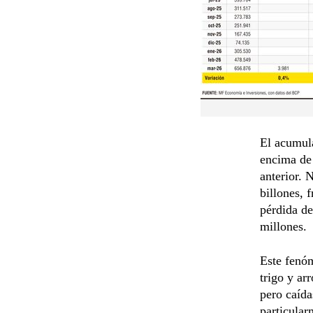
El acumul
encima de 
anterior. 
billones, 
pérdida d
millones.
Este fenóm
trigo y ar
pero caída
particular