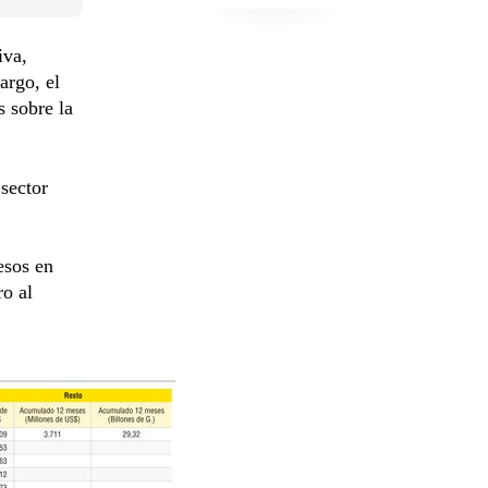
iva,
argo, el
s sobre la
 sector
esos en
ro al