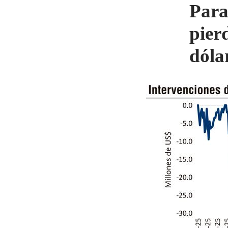
Para
pier
dóla