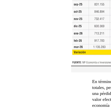
En término
totales, p
una pérdi
valor efec
economía 