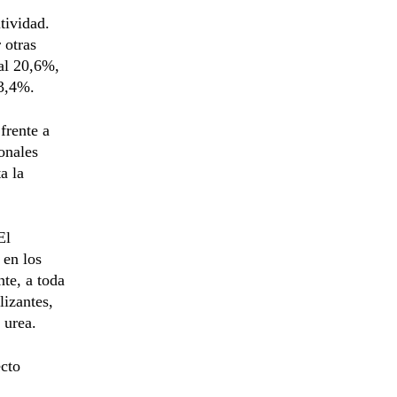
tividad.
 otras
al 20,6%,
 3,4%.
frente a
onales
a la
El
 en los
nte, a toda
lizantes,
 urea.
ecto