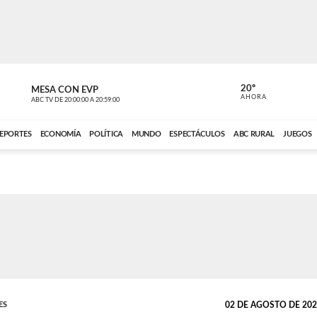
20º
MESA CON EVP
EL OBSERV
AHORA
ABC TV
DE
20:00:00
A
20:59:00
ABC CARDINAL 
EPORTES
ECONOMÍA
POLÍTICA
MUNDO
ESPECTÁCULOS
ABC RURAL
JUEGOS
ES
02 DE AGOSTO DE 2025