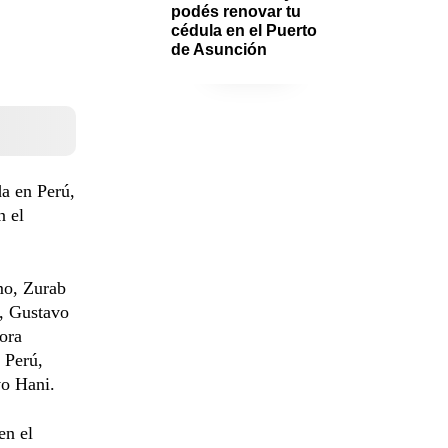
podés renovar tu 
cédula en el Puerto 
de Asunción
da en Perú,
n el
mo, Zurab
s, Gustavo
tora
 Perú,
vo Hani.
en el