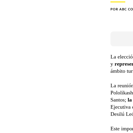
POR
ABC C
La elecció
y
represen
ámbito tur
La reunió
Pololikash
Santos;
la
Ejecutiva
Desilú Le
Este impor