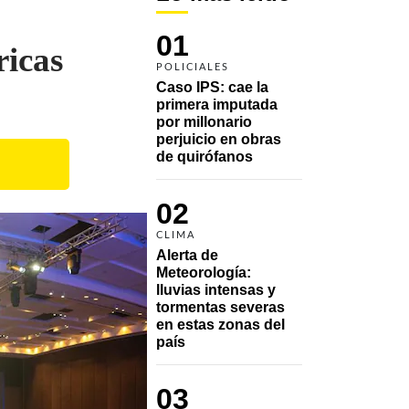
01
ricas
POLICIALES
Caso IPS: cae la 
primera imputada 
por millonario 
perjuicio en obras 
de quirófanos
02
CLIMA
Alerta de 
Meteorología: 
lluvias intensas y 
tormentas severas 
en estas zonas del 
país
03