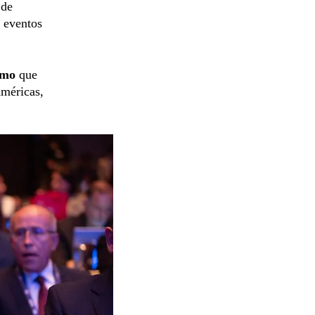
 de
e eventos
smo
que
Américas,