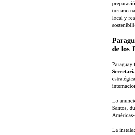
preparació
turismo na
local y re
sostenibil
Paragua
de los 
Paraguay f
Secretarí
estratégic
internacio
Lo anunci
Santos, du
Américas-
La instala