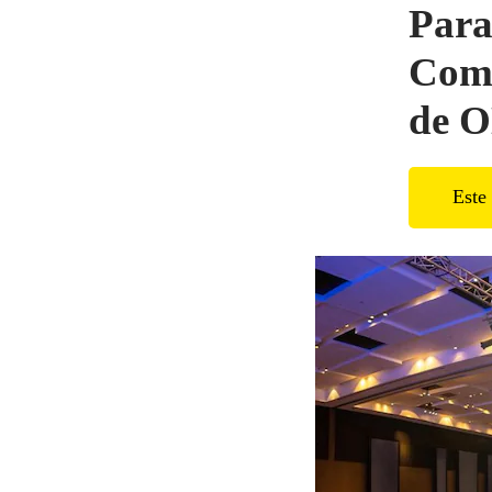
Para
Comi
de 
Este 