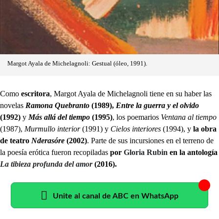
Margot Ayala de Michelagnoli: Gestual (óleo, 1991).
Como
escritora
, Margot Ayala de Michelagnoli tiene en su haber las
novelas
Ramona Quebranto
(1989),
Entre la guerra y el olvido
(1992)
y
Más allá del tiempo
(1995)
, los poemarios
Ventana al tiempo
(1987),
Murmullo interior
(1991) y
Cielos interiores
(1994), y
la obra
de teatro
Nderasóre
(2002)
. Parte de sus incursiones en el terreno de
la poesía erótica fueron recopiladas
por
Gloria Rubin
en la antología
La tibieza profunda del amor
(2016).
Unite al canal de ABC en WhatsApp