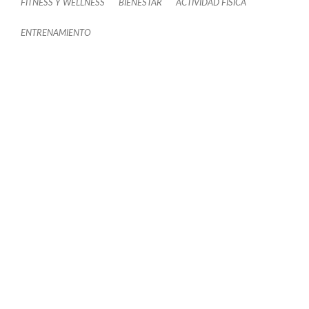
FITNESS Y WELLNESS
BIENESTAR
ACTIVIDAD FISÍCA
ENTRENAMIENTO