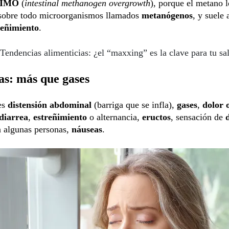
IMO
(
intestinal methanogen overgrowth
), porque el metano l
sobre todo microorganismos llamados
metanógenos
, y suele 
reñimiento
.
Tendencias alimenticias: ¿el “maxxing” es la clave para tu sa
as: más que gases
es
distensión abdominal
(barriga que se infla),
gases
,
dolor 
diarrea
,
estreñimiento
o alternancia,
eructos
, sensación de
n algunas personas,
náuseas
.