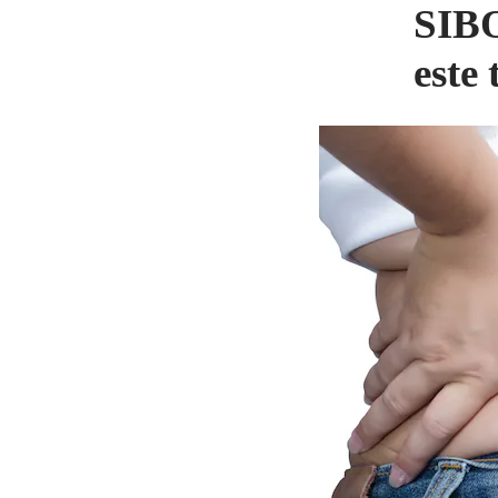
SIBO
este 