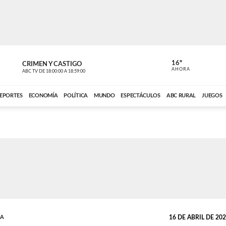
16º
CRIMEN Y CASTIGO
NOTICIERO
AHORA
ABC TV
DE
18:00:00
A
18:59:00
ABC CARDINAL 
EPORTES
ECONOMÍA
POLÍTICA
MUNDO
ESPECTÁCULOS
ABC RURAL
JUEGOS
DA
16 DE ABRIL DE 2026