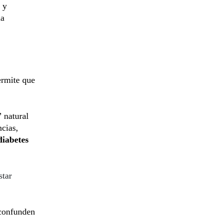
o y
la
ermite que
” natural
cias,
diabetes
star
 confunden