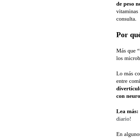
de peso n
vitaminas 
consulta.
Por qu
Más que “u
los microb
Lo más co
entre comi
divertícu
con neuro
Lea más:
diario!
En algunos