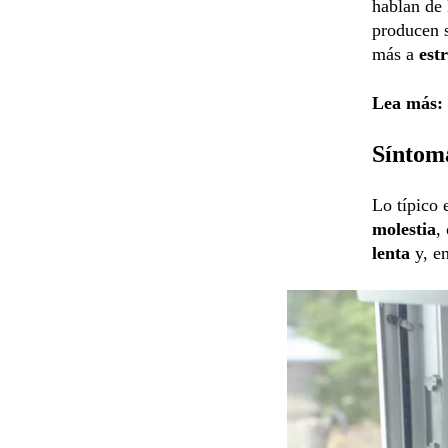
hablan de
producen 
más a
est
Lea más:
Síntom
Lo típico 
molestia
,
lenta
y, e