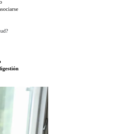
o
asociarse
lud?
o
digestión