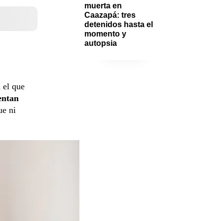
muerta en 
Caazapá: tres 
detenidos hasta el 
momento y 
autopsia
n el que
entan
ue ni