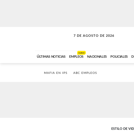
7 DE AGOSTO DE 2026
SOLO MÚSICA
ABC FM
18:00 A 23:59
NUEVO
ÚLTIMAS NOTICIAS
EMPLEOS
NACIONALES
POLICIALES
D
MAFIA EN IPS
ABC EMPLEOS
ESTILO DE VI