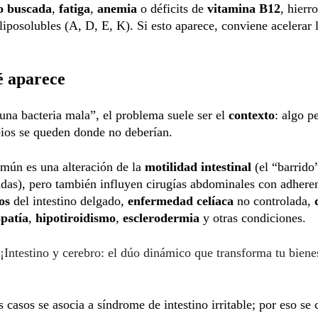
o buscada
,
fatiga
,
anemia
o déficits de
vitamina B12
, hierr
liposolubles (A, D, E, K). Si esto aparece, conviene acelerar 
é aparece
na bacteria mala”, el problema suele ser el
contexto
: algo p
ios se queden donde no deberían.
mún es una alteración de la
motilidad intestinal
(el “barrido
das), pero también influyen cirugías abdominales con adheren
los
del intestino delgado,
enfermedad celíaca
no controlada,
patía
,
hipotiroidismo
,
esclerodermia
y otras condiciones.
¡Intestino y cerebro: el dúo dinámico que transforma tu biene
 casos se asocia a síndrome de intestino irritable; por eso se