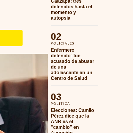
Caazapá: tres 
detenidos hasta el 
momento y 
autopsia
02
POLICIALES
Enfermero 
detenido: fue 
acusado de abusar 
de una 
adolescente en un 
Centro de Salud
03
POLÍTICA
Elecciones: Camilo 
Pérez dice que la 
ANR es el 
“cambio” en 
Asunción 