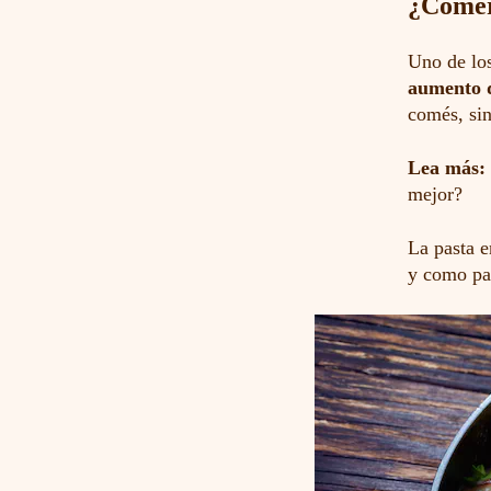
¿Comer 
Uno de lo
aumento 
comés, sin
Lea más:
mejor?
La pasta 
y como par