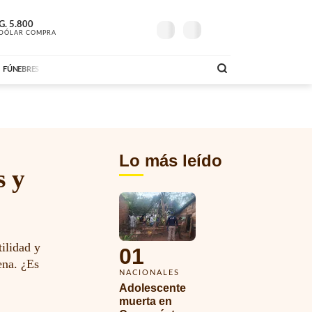
G.
24º
5.800
G.
6.200
A MAÑANA
LA INCONDICIONAL
A
DÓLAR COMPRA
MAÑANA
DÓLAR VENTA
AM
DE
05:00 A 07:59
ABC FM
06:00 A 08:59
AB
FÚNEBRES
Lo más leído
s y
ilidad y
01
ena. ¿Es
NACIONALES
Adolescente 
muerta en 