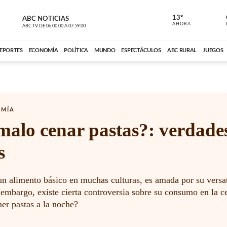
13º
ABC NOTICIAS
LA PRIMER
AHORA
ABC TV
DE
06:00:00
A
07:59:00
ABC CARDINAL 
EPORTES
ECONOMÍA
POLÍTICA
MUNDO
ESPECTÁCULOS
ABC RURAL
JUEGOS
OMÍA
malo cenar pastas?: verdade
s
un alimento básico en muchas culturas, es amada por su versat
 embargo, existe cierta controversia sobre su consumo en la c
er pastas a la noche?