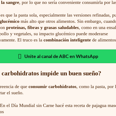
 la sangre
, por lo que no sería conveniente consumirla por la
es que la pasta sola, especialmente las versiones refinadas, p
 glucémico
más alto que otros alimentos. Sin embargo, cuand
con
proteínas, fibras y grasas saludables
, como en una ensa
pollo y vegetales, su impacto glucémico puede moderarse
ivamente. El truco es la
combinación inteligente
de alimentos
Unite al canal de ABC en WhatsApp
 carbohidratos impide un buen sueño?
creencia de que
consumir carbohidratos
, como la pasta, por 
tar el sueño.
En el Día Mundial sin Carne hacé esta receta de pajagua mas
os