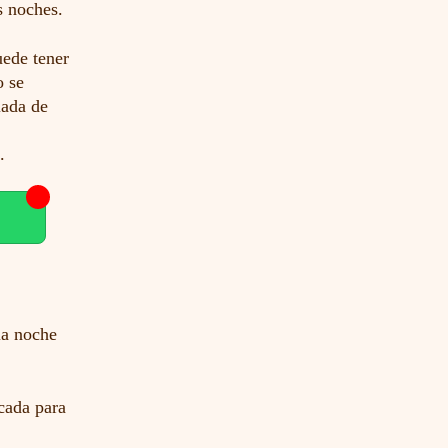
s noches.
uede tener
o se
lada de
.
la noche
cada para