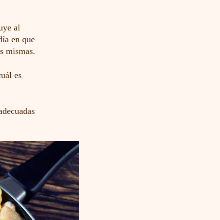
uye al
día en que
as mismas.
uál es
 adecuadas