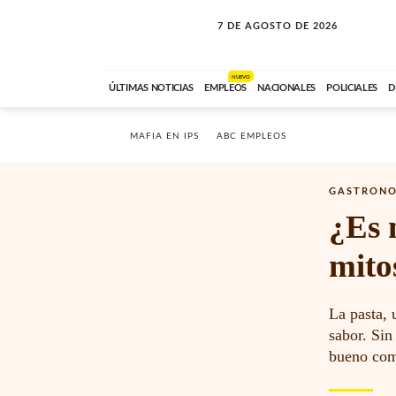
7 DE AGOSTO DE 2026
LA INCONDICIONAL
ABC FM
06:00 A 08:59
NUEVO
ÚLTIMAS NOTICIAS
EMPLEOS
NACIONALES
POLICIALES
D
MAFIA EN IPS
ABC EMPLEOS
GASTRON
¿Es 
mito
La pasta, 
sabor. Sin
bueno com