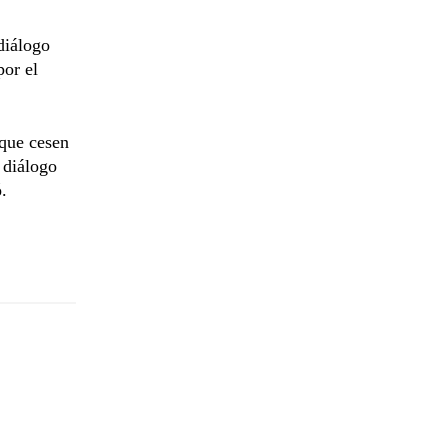
diálogo
por el
 que cesen
 diálogo
.