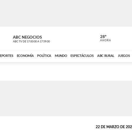
28º
ABC NEGOCIOS
ANCHO PER
AHORA
ABC TV
DE
17:00:00
A
17:59:00
ABC CARDINAL 
EPORTES
ECONOMÍA
POLÍTICA
MUNDO
ESPECTÁCULOS
ABC RURAL
JUEGOS
22 DE MARZO DE 2026