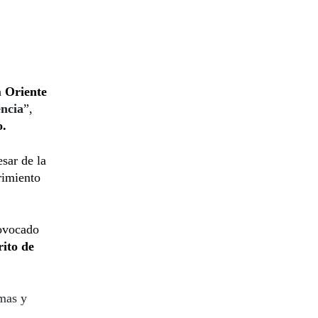
n
Oriente
encia
”,
o.
esar de la
rimiento
rovocado
ito de
rmas y