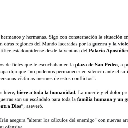
 hermanos y hermanas. Sigo con consternación la situación e
n otras regiones del Mundo laceradas por la
guerra y la viol
ntífice estadounidense desde la ventana del
Palacio Apostólic
os de fieles que le escuchaban en la
plaza de San Pedro
, a p
 papa dijo que “no podemos permanecer en silencio ante el suf
personas víctimas inermes de estos conflictos”.
s hiere,
hiere a toda la humanidad
. La muerte y el dolor p
guerras son un escándalo para toda la
familia humana y un gr
ontra Dios
”, aseveró.
Irán asegura "alterar los cálculos del enemigo" con nuevas a
su ofensiva