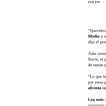
POR
EFE
“Queridos
Medio
y e
dijo el po
Ante cient
lluvia, el
de tantas 
“Lo que le
por estas 
afrenta c
Lea más:
proseguir 