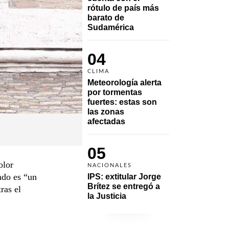
rótulo de país más 
barato de 
Sudamérica
04
CLIMA
Meteorología alerta 
por tormentas 
fuertes: estas son 
las zonas 
afectadas
05
olor
NACIONALES
ndo es “un
IPS: extitular Jorge 
Brítez se entregó a 
ras el
la Justicia