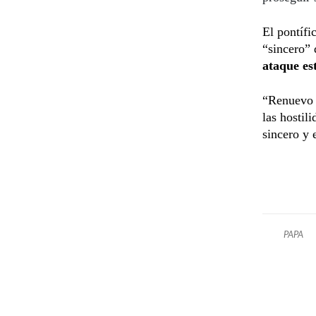
El pontífi
“sincero” 
ataque es
“Renuevo c
las hostil
sincero y 
PAPA