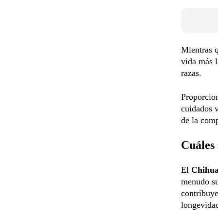
Mientras q
vida más l
razas.
Proporcion
cuidados v
de la comp
Cuáles 
El
Chihu
menudo su
contribuye
longevida