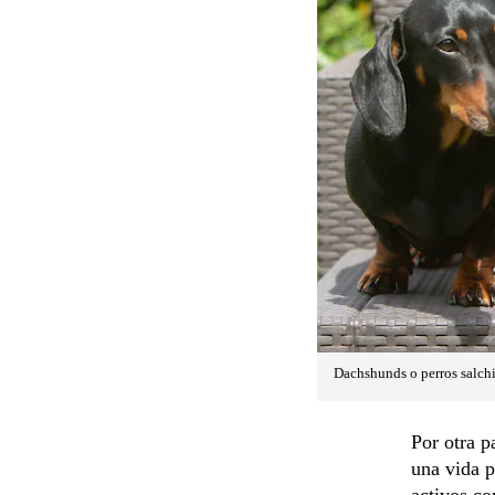
Dachshunds o perros salch
Por otra p
una vida p
activos co