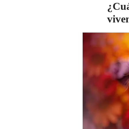
¿Cuá
vive