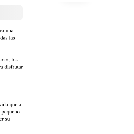
ra una
das las
icio, los
a disfrutar
vida que a
o pequeño
er su