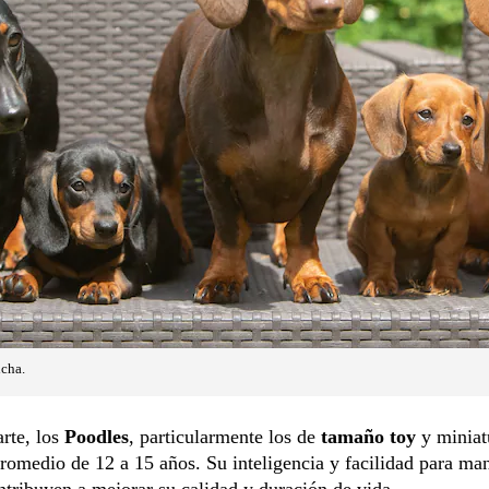
icha.
arte, los
Poodles
, particularmente los de
tamaño toy
y miniat
romedio de 12 a 15 años. Su inteligencia y facilidad para ma
ntribuyen a mejorar su calidad y duración de vida.