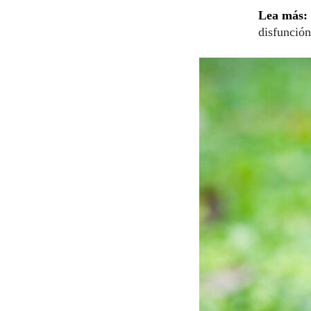
Lea más:
disfunción