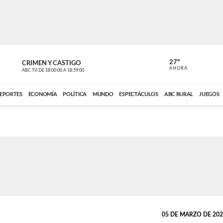
27º
CRIMEN Y CASTIGO
NOTICIERO
AHORA
ABC TV
DE
18:00:00
A
18:59:00
ABC CARDINAL 
EPORTES
ECONOMÍA
POLÍTICA
MUNDO
ESPECTÁCULOS
ABC RURAL
JUEGOS
05 DE MARZO DE 2026