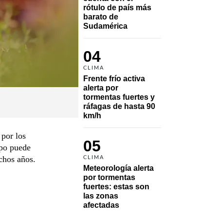
rótulo de país más 
barato de 
Sudamérica
04
CLIMA
Frente frío activa 
alerta por 
tormentas fuertes y 
ráfagas de hasta 90 
km/h
 por los
05
mpo puede
chos años.
CLIMA
Meteorología alerta 
por tormentas 
fuertes: estas son 
las zonas 
afectadas