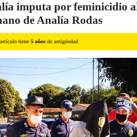
alía imputa por feminicidio a
ano de Analía Rodas
artículo tiene
5
año
s
de antigüedad