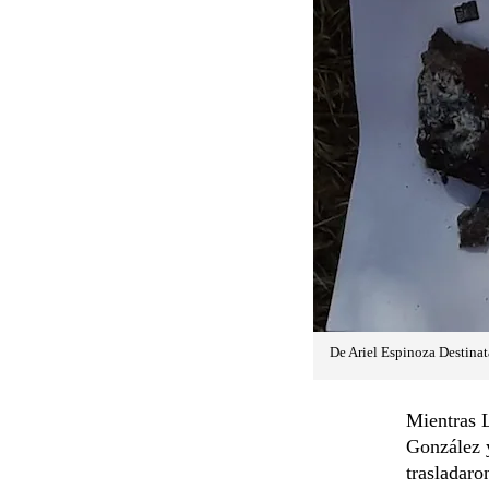
De Ariel Espinoza
Destinat
Mientras L
González y
trasladar