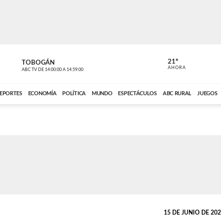
21º
TOBOGÁN
POLIDEPOR
AHORA
ABC TV
DE
14:00:00
A
14:59:00
ABC CARDINAL 
EPORTES
ECONOMÍA
POLÍTICA
MUNDO
ESPECTÁCULOS
ABC RURAL
JUEGOS
15 DE JUNIO DE 2021