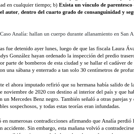
dad en cualquier tiempo; b)
Exista un vínculo de parentesco 
el autor
,
dentro del cuarto grado de consanguinidad y se
Caso Analía: hallan un cuerpo durante allanamiento en San A
s fue detenido ayer lunes, luego de que las fiscala Laura Áva
adys González hayan ordenado la inspección del predio trasero
or parte de bomberos de esta ciudad y se hallar el cadáver de 
on una sábana y enterrado a tan solo 30 centímetros de profu
te el ahora imputado refirió que su hermana había salido de l
e noviembre de 2020 con destino al interior del país y que ha
n un Mercedes Benz negro. También señaló a otras parejas y 
les sospechosos, y todas estas teorías eran infundadas.
 en numerosas contradicciones afirmando que Analía perdió l
n accidente. Sin embargo, esta mañana volvió a contradecirse