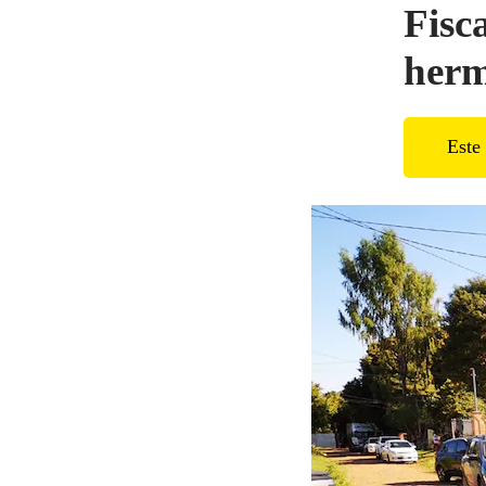
Fisc
herm
Este 