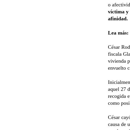
o afectivi
víctima y 
afinidad.
Lea más:
César Roda
fiscala Gl
vivienda p
envuelto c
Inicialmen
aquel 27 d
recogida e
como posib
César cayó
causa de u