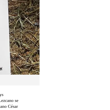
ys
Lezcano se
mano César