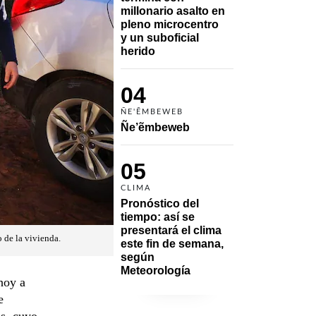
millonario asalto en 
pleno microcentro 
y un suboficial 
herido
04
ÑE'ẼMBEWEB
Ñe’ẽmbeweb
05
CLIMA
Pronóstico del 
tiempo: así se 
presentará el clima 
 de la vivienda.
este fin de semana, 
según 
Meteorología
hoy a
e
s, cuyo