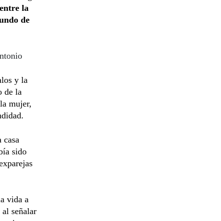
entre la
gundo de
ntonio
los y la
 de la
la mujer,
ndidad.
a casa
bía sido
exparejas
a vida a
 al señalar