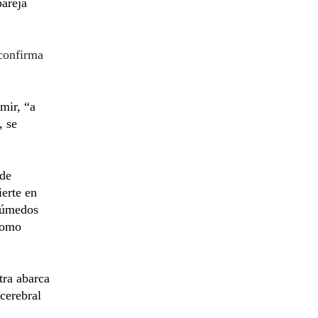
pareja
confirma
mir, “a
, se
 de
ierte en
 húmedos
 como
tra abarca
cerebral