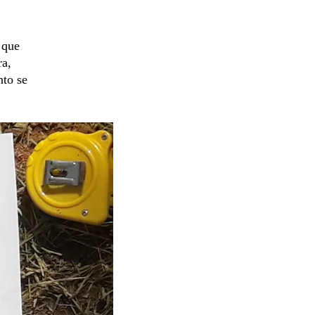
 que
ra,
nto se