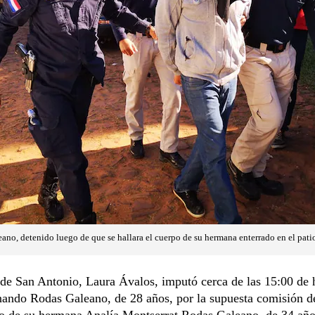
no, detenido luego de que se hallara el cuerpo de su hermana enterrado en el patio
 de San Antonio, Laura Ávalos, imputó cerca de las 15:00 de 
nando Rodas Galeano, de 28 años, por la supuesta comisión d
io de su hermana Analía Montserrat Rodas Galeano, de 34 año