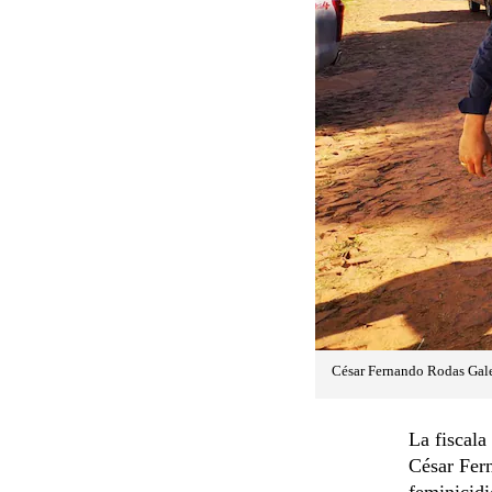
César Fernando Rodas Galea
La fiscala
César Fer
feminicid