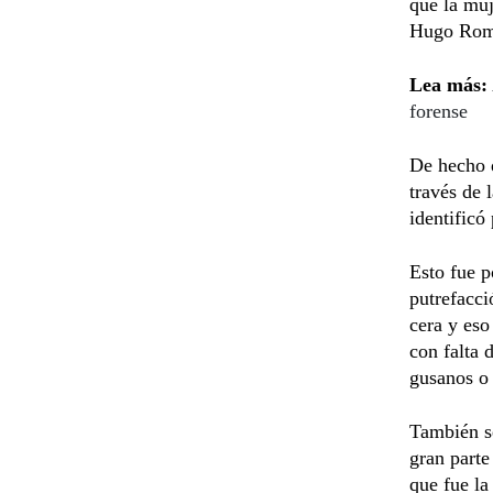
que la muj
Hugo Romer
Lea más:
forense
De hecho q
través de 
identificó
Esto fue p
putrefacci
cera y es
con falta 
gusanos o
También se
gran parte
que fue l