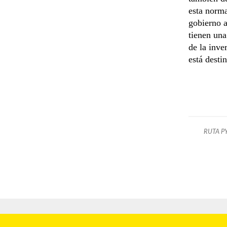
esta norma
gobierno a
tienen una
de la inve
está desti
RUTA P