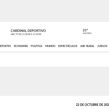
25º
CARDINAL DEPORTIVO
CARDINAL 
AHORA
ABC TV
DE
11:30:00
A
11:59:00
ABC CARDINAL 
EPORTES
ECONOMÍA
POLÍTICA
MUNDO
ESPECTÁCULOS
ABC RURAL
JUEGOS
22 DE OCTUBRE DE 2021