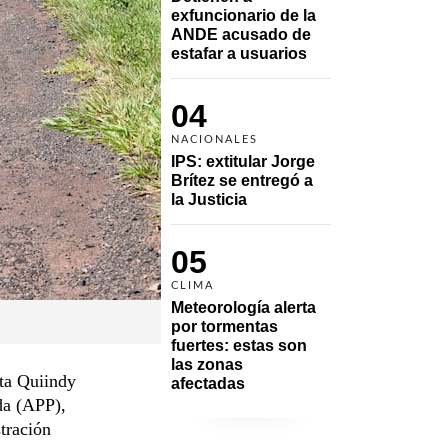
exfuncionario de la 
ANDE acusado de 
estafar a usuarios
04
NACIONALES
IPS: extitular Jorge 
Brítez se entregó a 
la Justicia
05
CLIMA
Meteorología alerta 
por tormentas 
fuertes: estas son 
las zonas 
sta Quiindy
afectadas
da (APP),
tración