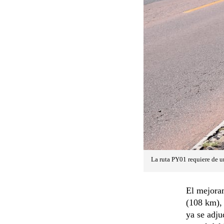
La ruta PY01 requiere de u
El mejoram
(108 km), 
ya se adju