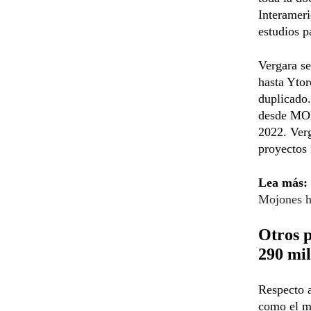
Interameri
estudios p
Vergara s
hasta Ytor
duplicado.
desde MOP
2022. Verg
proyectos 
Lea más:
Mojones h
Otros p
290 mil
Respecto a
como el me