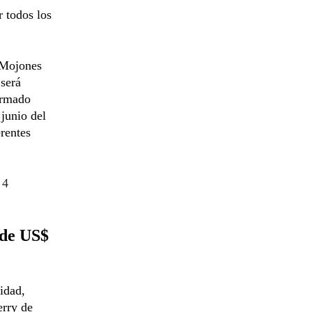
r todos los
 Mojones
 será
formado
junio del
rentes
 4
 de US$
idad,
erry de