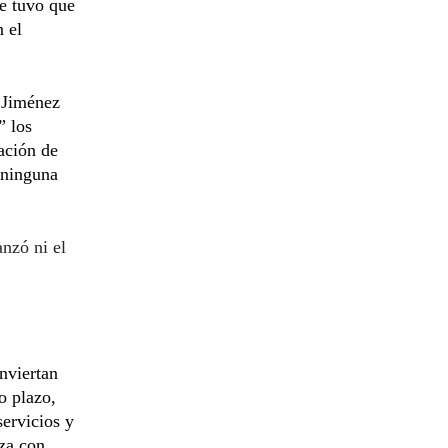
se tuvo que
 el
 Jiménez
” los
ación de
 ninguna
nzó ni el
nviertan
o plazo,
servicios y
nza con