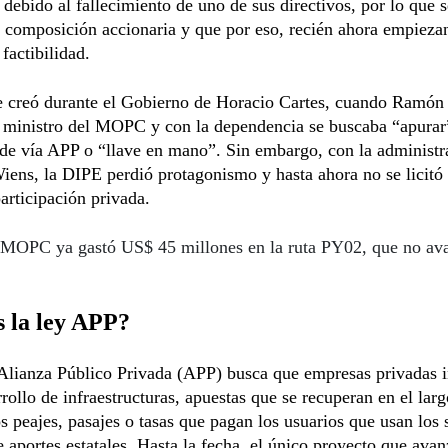
 debido al fallecimiento de uno de sus directivos, por lo que 
 composición accionaria y que por eso, recién ahora empiezan
 factibilidad.
e creó durante el Gobierno de Horacio Cartes, cuando Ramón
 ministro del MOPC y con la dependencia se buscaba “apurar
de vía APP o “llave en mano”. Sin embargo, con la administr
ens, la DIPE perdió protagonismo y hasta ahora no se licitó
articipación privada.
MOPC ya gastó US$ 45 millones en la ruta PY02, que no ava
 la ley APP?
Alianza Público Privada (APP) busca que empresas privadas i
rrollo de infraestructuras, apuestas que se recuperan en el larg
os peajes, pasajes o tasas que pagan los usuarios que usan los 
 aportes estatales. Hasta la fecha, el único proyecto que ava