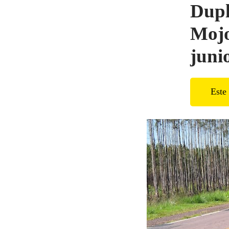
Dupl
Mojo
juni
Este 