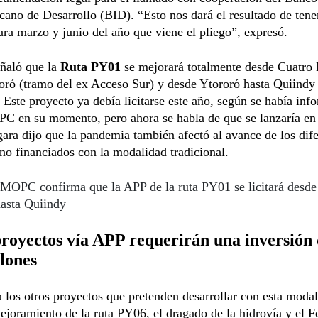
cano de Desarrollo (BID). “Esto nos dará el resultado de tene
ara marzo y junio del año que viene el pliego”, expresó.
eñaló que la
Ruta PY01
se mejorará totalmente desde Cuatro
oró (tramo del ex Acceso Sur) y desde Ytororó hasta Quiindy
 Este proyecto ya debía licitarse este año, según se había in
C en su momento, pero ahora se habla de que se lanzaría en 
ara dijo que la pandemia también afectó al avance de los dife
no financiados con la modalidad tradicional.
MOPC confirma que la APP de la ruta PY01 se licitará desde
asta Quiindy
royectos vía APP requerirán una inversión
lones
 los otros proyectos que pretenden desarrollar con esta modal
joramiento de la ruta PY06, el dragado de la hidrovía y el F