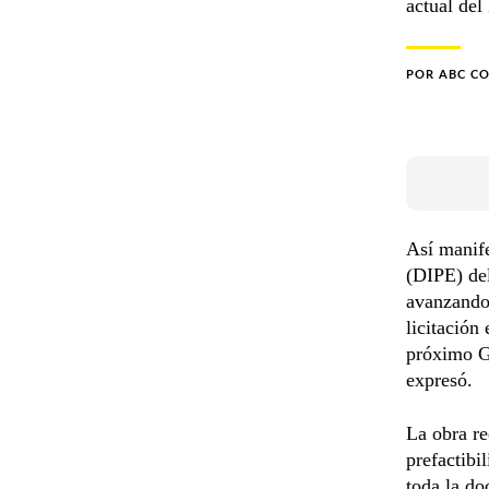
actual del
POR
ABC C
Así manife
(DIPE) de
avanzando,
licitación
próximo Go
expresó.
La obra re
prefactibi
toda la do