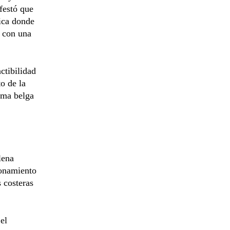
festó que
lica donde
, con una
ctibilidad
o de la
irma belga
lena
ionamiento
s costeras
el