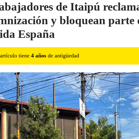
abajadores de Itaipú reclam
mnización y bloquean parte 
ida España
artículo tiene
4
año
s
de antigüedad