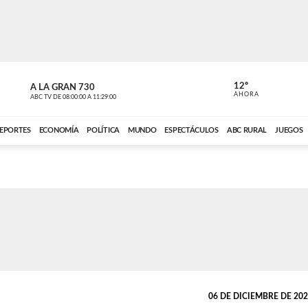
12º
A LA GRAN 730
A LA GRAN 
AHORA
ABC TV
DE
08:00:00
A
11:29:00
ABC CARDINAL 
EPORTES
ECONOMÍA
POLÍTICA
MUNDO
ESPECTÁCULOS
ABC RURAL
JUEGOS
06 DE DICIEMBRE DE 2021