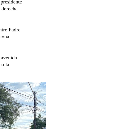
epresidente
n derecha
ntre Padre
Fiona
a avenida
ma la