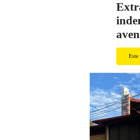
Extr
inde
aven
Este 