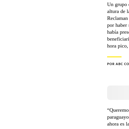
Un grupo d
altura de 
Reclaman 
por haber 
había pres
beneficiar
hora pico,
POR
ABC C
“Queremos 
paraguayos
ahora es l