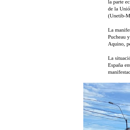
la parte e
de la Unió
(Unetib-M
La manifes
Pucheau y 
Aquino, p
La situaci
España en
manifestac