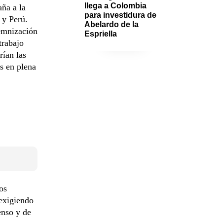
llega a Colombia 
aña a la
para investidura de 
 y Perú.
Abelardo de la 
emnización
Espriella
trabajo
rían las
os en plena
os
exigiendo
enso y de