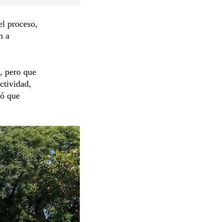
el proceso,
n a
, pero que
ctividad,
só que