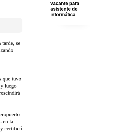
vacante para 
asistente de 
informática
 tarde, se
lizando
s que tuvo
 y luego
rescindirá
aeropuerto
s en la
y certificó