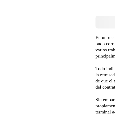
En un reco
pudo corro
varios tra
principalm
Todo indic
la retrasa
de que el 
del contra
Sin embarg
propiament
terminal a