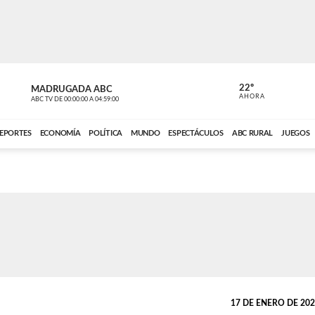
22º
MADRUGADA ABC
MADRUGAD
AHORA
ABC TV
DE
00:00:00
A
04:59:00
ABC CARDINAL 
EPORTES
ECONOMÍA
POLÍTICA
MUNDO
ESPECTÁCULOS
ABC RURAL
JUEGOS
17 DE ENERO DE 2022