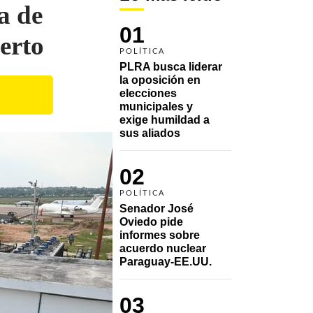
a de
01
erto
POLÍTICA
PLRA busca liderar 
la oposición en 
elecciones 
municipales y 
exige humildad a 
sus aliados
02
POLÍTICA
Senador José 
Oviedo pide 
informes sobre 
acuerdo nuclear 
Paraguay-EE.UU.
03