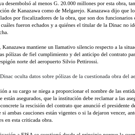
a desembolsó al menos G. 20.000 millones por esta obra, tan
ación de Kanazawa como de Melgarejo. Kanazawa dijo que lo
lados por fiscalizadores de la obra, que son dos funcionarios 
 cuáles fueron echados y a quiénes el titular de la Dinac no id
echa.
Kanazawa mantiene un llamativo silencio respecto a la situa
las pólizas de fiel cumplimiento y del anticipo del contrato par
espigón norte del aeropuerto Silvio Pettirossi.
Dinac oculta datos sobre pólizas de la cuestionada obra del a
ción a su cargo se niega a proporcionar el nombre de las entid
 están asegurados, que la institución debe reclamar a las ase
concrete la rescisión del contrato que anunció el presidente d
 si ambas cauciones están vigentes o si la dejaron vencer, ante
es en esta criticada obra.
icación a EISA se cuestionó desde el principio porque la cuen