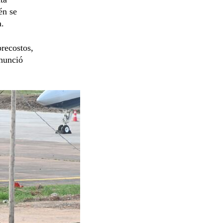
én se
a.
brecostos,
anunció