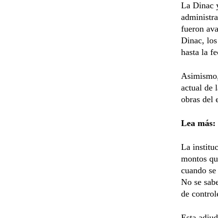
La Dinac y
administr
fueron ava
Dinac, los
hasta la f
Asimismo, 
actual de 
obras del 
Lea más:
La institu
montos que
cuando se 
No se sabe
de control
Esta adjud