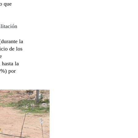
ro que
litación
(durante la
icio de los
e
 hasta la
0%) por