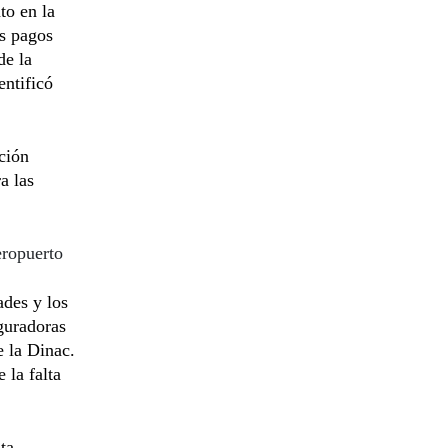
to en la
s pagos
de la
entificó
ción
a las
eropuerto
ades y los
guradoras
e la Dinac.
 la falta
ta