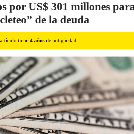
s por US$ 301 millones para
icleteo” de la deuda
artículo tiene
4
año
s
de antigüedad