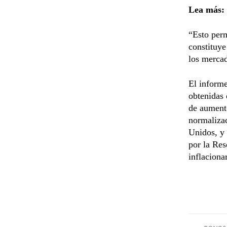
Lea más:
“Esto perm
constituye
los mercad
El inform
obtenidas 
de aumento
normalizac
Unidos, y 
por la Res
inflaciona