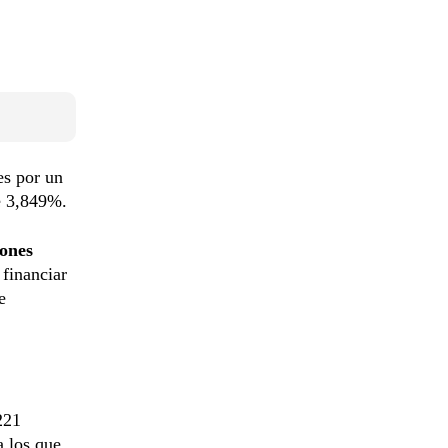
es por un
de 3,849%.
lones
 financiar
e
221
a los que