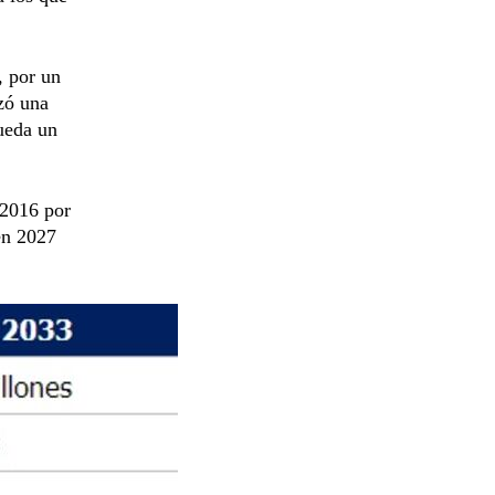
, por un
izó una
ueda un
 2016 por
en 2027