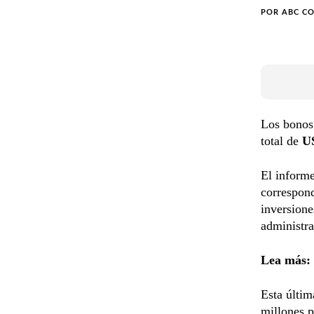
POR
ABC C
Los bonos
total de
US
El informe
correspond
inversione
administra
Lea más:
Esta últim
millones p