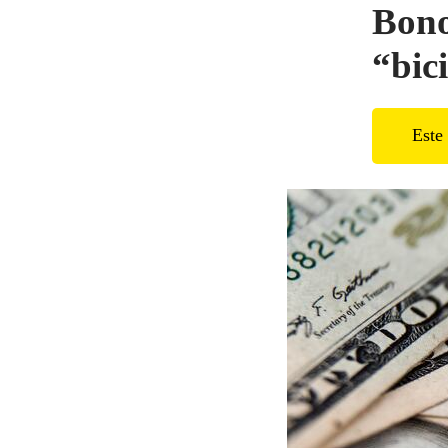
Bono
“bic
Este 