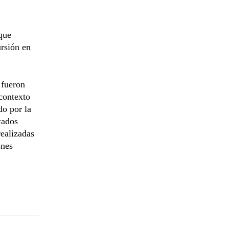
que
ursión en
fueron
contexto
do por la
tados
realizadas
ones