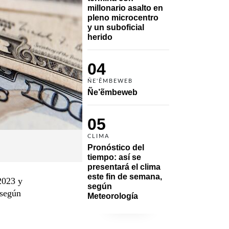
millonario asalto en 
pleno microcentro 
y un suboficial 
herido
04
ÑE'ẼMBEWEB
Ñe’ẽmbeweb
05
CLIMA
Pronóstico del 
tiempo: así se 
presentará el clima 
este fin de semana, 
2023 y
según 
 según
Meteorología