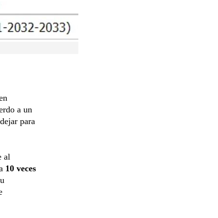
en
erdo a un
 dejar para
 al
 a
10 veces
su
e