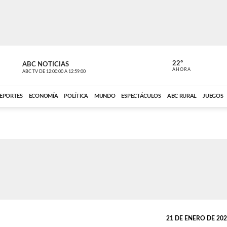
22º
ABC NOTICIAS
CARDINAL 
AHORA
ABC TV
DE
12:00:00
A
12:59:00
ABC CARDINAL 
EPORTES
ECONOMÍA
POLÍTICA
MUNDO
ESPECTÁCULOS
ABC RURAL
JUEGOS
21 DE ENERO DE 2022