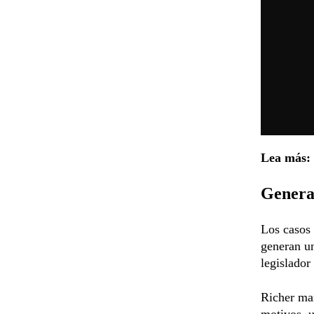
Lea más:
Genera
Los casos 
generan un
legislador
Richer man
motivos, u