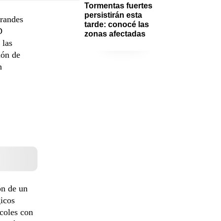
Tormentas fuertes 
persistirán esta 
grandes
tarde: conocé las 
D
zonas afectadas
 las
ión de
n
ón de un
gicos
coles con