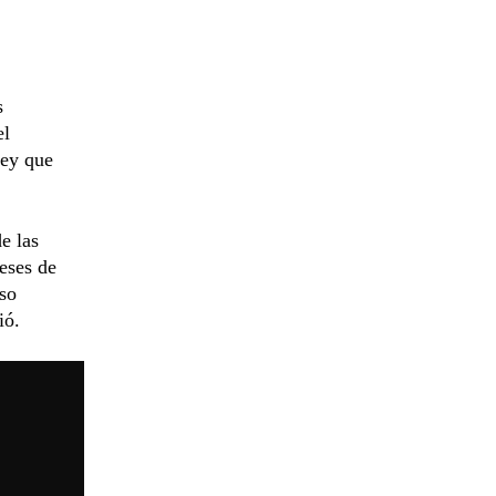
s
el
ley que
e las
reses de
eso
ió.