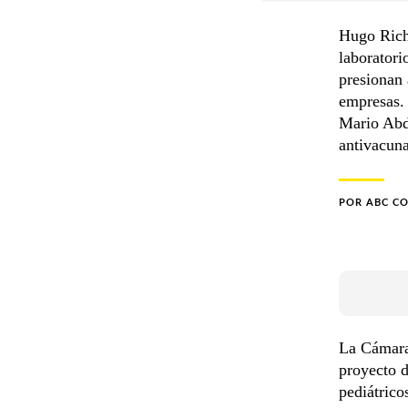
Hugo Riche
laboratori
presionan 
empresas. 
Mario Abdo
antivacuna
POR
ABC C
La Cámara 
proyecto d
pediátrico