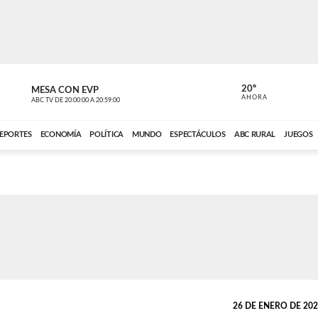
20º
MESA CON EVP
DE TODO 
AHORA
ABC TV
DE
20:00:00
A
20:59:00
ABC CARDINAL 
EPORTES
ECONOMÍA
POLÍTICA
MUNDO
ESPECTÁCULOS
ABC RURAL
JUEGOS
26 DE ENERO DE 2022