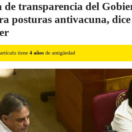
a de transparencia del Gobie
ra posturas antivacuna, dice
er
artículo tiene
4
año
s
de antigüedad