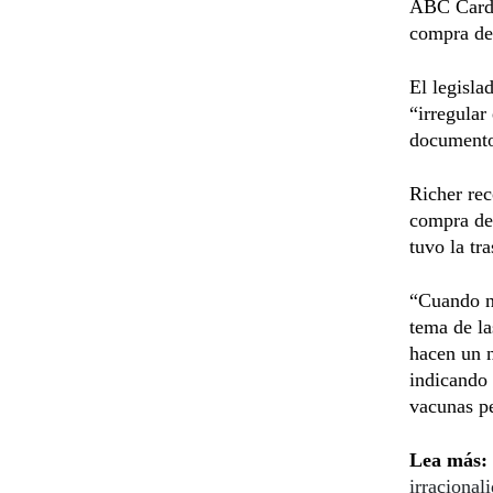
ABC Cardi
compra de 
El legisla
“irregular
documentos
Richer rec
compra de 
tuvo la tr
“Cuando no
tema de la
hacen un 
indicando 
vacunas pe
Lea más:
irracionali