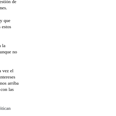
estión de
nes.
 y que
 estos
 la
aunque no
 vez el
ntereses
nos arriba
 con las
itican