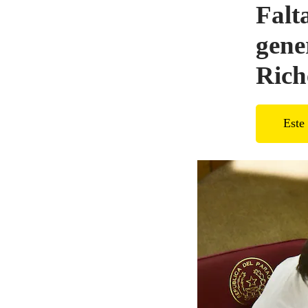
Falt
gene
Rich
Este 