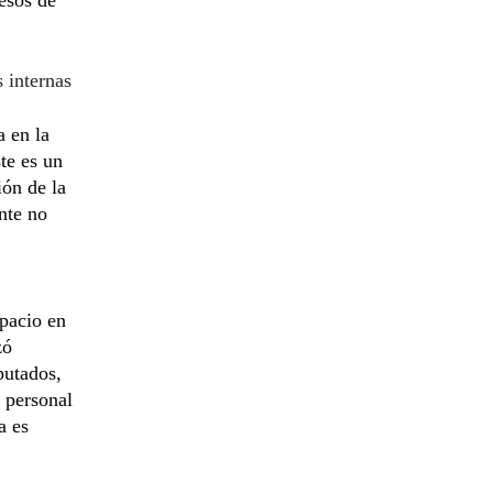
 internas
 en la
te es un
ión de la
nte no
spacio en
zó
putados,
r personal
a es