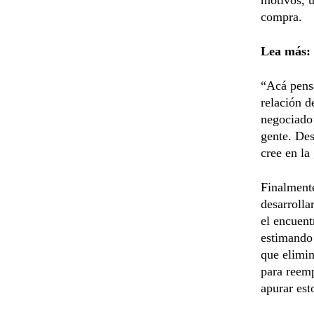
compra.
Lea más:
“Acá pensa
relación d
negociado’
gente. Des
cree en la
Finalmente
desarrolla
el encuent
estimando 
que elimin
para reemp
apurar est