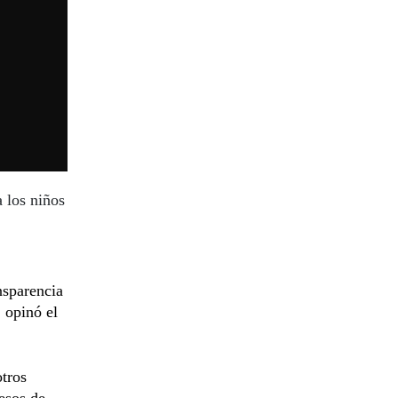
a los niños
nsparencia
 opinó el
otros
cesos de